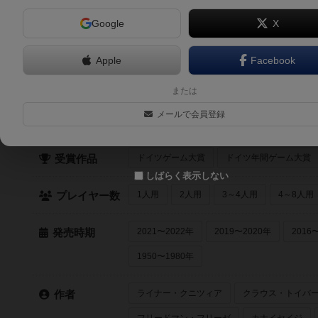
申
Google
X
該当するボードゲ
Apple
Facebook
クイック検索
または
メールで会員登録
最近登録された順
紹介文あり
レビュ
登録状況
ドイツゲーム大賞
ドイツ年間ゲーム大賞
受賞作品
しばらく表示しない
1人用
2人用
3～4人用
4～8人用
プレイヤー数
2021〜2022年
2019〜2020年
2016
発売時期
1950〜1980年
ライナー・クニツィア
クラウス・トイバ
作者