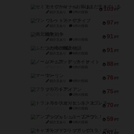
セミファイナル ～お前はまだ生きている～
103
PT
紹介文あり
1件の投稿
ワン・トゥ・ファイブ
97
PT
紹介文あり
1件の投稿
南北戦争
91
PT
紹介文あり
1件の投稿
ふたつの城の物語
91
PT
紹介文あり
6件の投稿
ノームズ・アット・ナイト
88
PT
紹介文なし
1件の投稿
マーリン
76
PT
紹介文あり
6件の投稿
フラットアイアン
75
PT
紹介文なし
2件の投稿
トランスオリエント・エクスプレス
70
PT
紹介文なし
1件の投稿
アンブッシュ！：ムーブアウト！
59
PT
紹介文あり
1件の投稿
キャプテン・フリップ：イスラ・ボンバ
51
PT