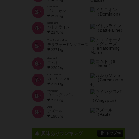
3616名
Dominion
3
ドミニオン
位
2530名
Battle Line
4
バトルライン
位
2378名
Terraforming Mars
5
テラフォーミングマーズ
位
2371名
6 nimmt!
6
ニムト
位
2202名
Carcassonne
7
カルカソンヌ
位
2191名
Wingspan
8
ウイングスパン
位
2150名
Azul
9
アズール
位
1903名
興味ありランキング
トップ50