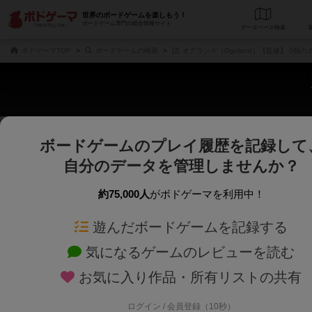
世界のボードゲームを楽しもう！
ボードゲーム専門の総合情報サイト
データベース
検
ボドゲーマTOP
ボードゲームの検索
オグランド（Oguland）【監修】 0個
ボードゲームのプレイ履歴を記録して
さくさく表示
じっくり表示
自分のデータを管理しませんか？
商品名、商品説明文、デザイナー名、テーマ名、メカニクス名を対象にフリー
ゲームデザイナー名を指定して
フリーワード
ゲームデザイナー
約75,000人
がボドゲーマを利用中！
遊んだボードゲームを記録する
対象年齢を指定します。
世界観や登場人
対象年齢
テーマ/フレー
気になるゲームのレビューを読む
お気に入り作品・所有リストの共有
ログイン / 会員登録（10秒）