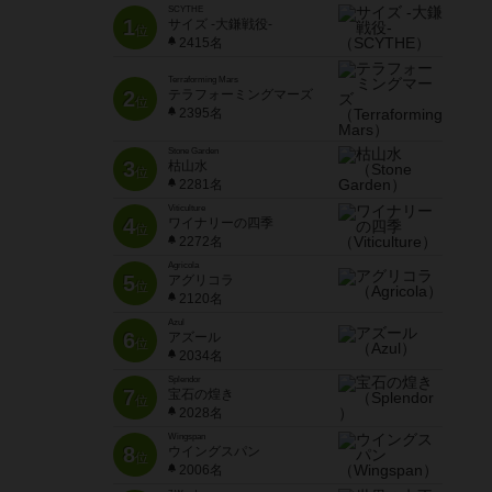
SCYTHE
1
サイズ -大鎌戦役-
位
2415名
Terraforming Mars
2
テラフォーミングマーズ
位
2395名
Stone Garden
3
枯山水
位
2281名
Viticulture
4
ワイナリーの四季
位
2272名
Agricola
5
アグリコラ
位
2120名
Azul
6
アズール
位
2034名
Splendor
7
宝石の煌き
位
2028名
Wingspan
8
ウイングスパン
位
2006名