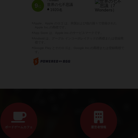
7 Wonders
9
世界の七不思議
位
1920名
※Apple、Apple のロゴ は、米国および他の国々で登録された
Apple Inc.の商標です。
※App Store は、Apple Inc.のサービスマークです。
※Android は、グーグル インコーポレイテッドの商標または登録商
標です。
※Google Play とそのロゴは、Google Inc.の商標または登録商標で
す。
ボードゲームカフェ
運営者情報