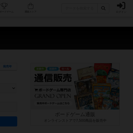
ログイン
カフェ/店舗
人気ボードゲーム
通販ストア
】
発売年
ます。マニュアルを読む時間や参加者へのルール説明時間は含まれていないため、初めて遊
できるよう、中世ファンタジー・クッキング・海賊同士の対決など、ゲームコンセプトを絞
にボードゲームに慣れている方向けの絞込機能です。例えば「ダイスロール」はランダム値
ボードゲーム通販
オンラインストアで7,500商品を販売中