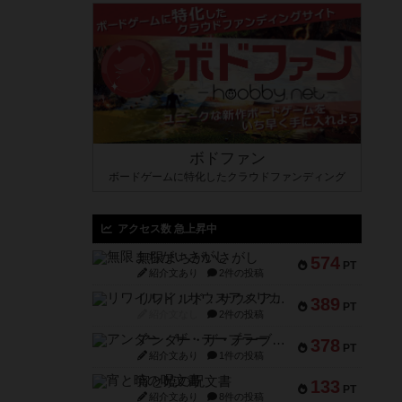
ボドファン
ボードゲームに特化したクラウドファンディング
アクセス数 急上昇中
無限まちがいさがし
574
PT
紹介文あり
2件の投稿
リワイルド：サウスアメリカ
389
PT
紹介文なし
2件の投稿
アンダー・ザ・テーブラー
378
PT
紹介文あり
1件の投稿
宵と暁の呪文書
133
PT
紹介文あり
8件の投稿