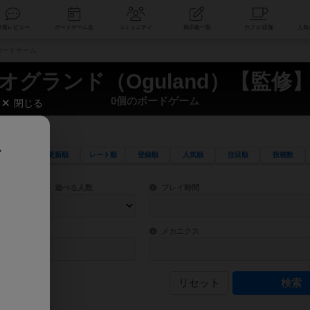
索
新着レビュー
ボードゲーム会
コミュニティ
掲示板一覧
のボードゲーム
オグランド（Oguland）【監修
0個のボードゲーム
閉じる
、
更新順
レート順
登録順
人気順
注目順
投稿数
ワード検索ができます。
検索できます。
プレイ対象人数に含まれるボードゲームを指定します。
目安となる所要時間を指定することができ
遊べる人数
プレイ時間
物などモチーフ・ストーリーを指定することができます。直感的にゲームシステムを理解
ゲーム性を構成するコアシステムです。主
バー
メカニクス
リセット