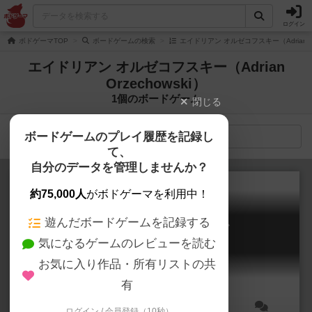
ログイン
ボドゲーマTOP
ボードゲームの検索
エイドリアン オルゼコフスキー（Adrian Or
エイドリアン オルゼコフスキー（Adrian
Orzechowski）
1個のボードゲーム
閉じる
ボードゲームのプレイ履歴を記録し
検索メニュー
て、
自分のデータを管理しませんか？
約75,000人
がボドゲーマを利用中！
遊んだボードゲームを記録する
パラノーマル・ディテクティブ
気になるゲームのレビューを読む
Paranormal Detectives
6.0
お気に入り作品・所有リストの共
有
ログイン / 会員登録（10秒）