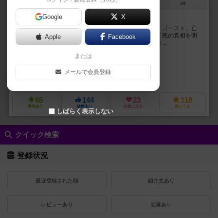
2～6人
30～50分
12歳～
2件
Google
X
どうか、私の死の真相を、明らかにして下さい
無念の死を遂げた、自分であった亡骸を見つめる霊魂・ゴースト。亡
骸を囲んでいるのは探偵たちです。誰でもいい。せめて死の真相を明
Apple
Facebook
らかにして欲しい。さもなくば安らかに眠ることもでき...
または
シモン・マリスキー（Szymon Maliński）
エイドリアン・オルゼコフスキー
ジョクアート（JocArt）
マテウシュ・コマダ（Mateusz Komada）
メールで会員登録
ラッキーダックゲームズ（Lucky Duck Games）
クラニオ・クリエーシ
65
144
23
118
興味あり
経験あり
お気に入り
持ってる
しばらく表示しない
クイック検索
登録状況
最近登録された順
紹介文あり
レビューあり
画像あり