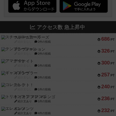
アクセス数 急上昇中
スチームローラーズ
686
PT
紹介文なし
2件の投稿
テンプテーション
326
PT
紹介文なし
2件の投稿
アマナイト
300
PT
紹介文なし
1件の投稿
ギャンブラー
257
PT
紹介文なし
2件の投稿
コレクト！
240
PT
紹介文なし
1件の投稿
トリオンフ ア マレンゴ
236
PT
紹介文あり
1件の投稿
エレメンツ
232
PT
紹介文あり
4件の投稿