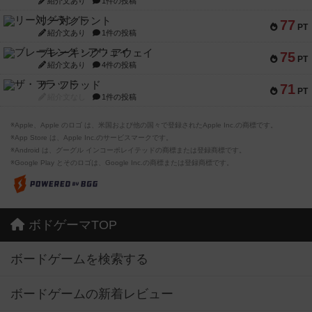
紹介文あり
1件の投稿
リー対グラント
77
PT
紹介文あり
1件の投稿
ブレーキング・アウェイ
75
PT
紹介文あり
4件の投稿
ザ・フラッド
71
PT
紹介文なし
1件の投稿
※Apple、Apple のロゴ は、米国および他の国々で登録されたApple Inc.の商標です。
※App Store は、Apple Inc.のサービスマークです。
※Android は、グーグル インコーポレイテッドの商標または登録商標です。
※Google Play とそのロゴは、Google Inc.の商標または登録商標です。
ボドゲーマTOP
ボードゲームを検索する
ボードゲームの新着レビュー