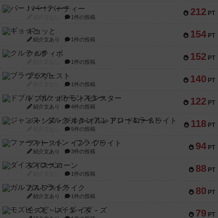
バー！パーティー
212
PT
紹介文なし
1件の投稿
ギョッと
154
PT
紹介文あり
1件の投稿
クルティボ
152
PT
紹介文なし
1件の投稿
ブラヴェスト
140
PT
紹介文なし
1件の投稿
ドブル：ポケットモンスター
122
PT
紹介文あり
4件の投稿
ジャンヌ・ダルク-オルレアン ドロー＆ライト
118
PT
紹介文なし
5件の投稿
ファースト・イン・フライト
94
PT
紹介文あり
3件の投稿
ダイススローン
88
PT
紹介文なし
1件の投稿
ガルフストライク
80
PT
紹介文あり
1件の投稿
モズビ－ズ・レイダ－ズ
79
PT