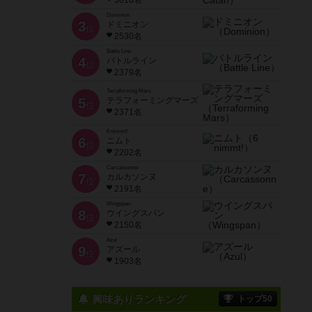
3616名
Dominion
3
ドミニオン
位
2530名
Battle Line
4
バトルライン
位
2379名
Terraforming Mars
5
テラフォーミングマーズ
位
2371名
6 nimmt!
6
ニムト
位
2202名
Carcassonne
7
カルカソンヌ
位
2191名
Wingspan
8
ウイングスパン
位
2150名
Azul
9
アズール
位
1903名
興味ありランキング
トップ50