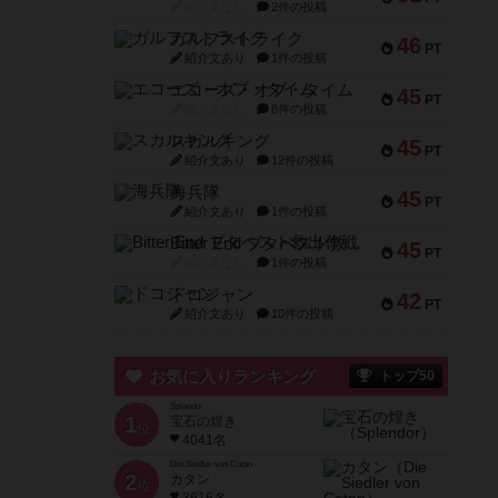
紹介文なし
2件の投稿
ガルフストライク
46
PT
紹介文あり
1件の投稿
エコーズ・オブ・タイム
45
PT
紹介文なし
8件の投稿
スカルキング
45
PT
紹介文あり
12件の投稿
海兵隊
45
PT
紹介文あり
1件の投稿
Bitter End ブタペスト救出作戦
45
PT
紹介文なし
1件の投稿
ドコジャン
42
PT
紹介文あり
10件の投稿
お気に入りランキング
トップ50
Splendor
1
宝石の煌き
位
4041名
Die Siedler von Catan
2
カタン
位