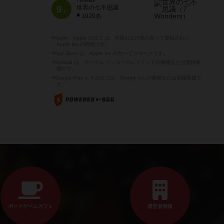
7 Wonders
9
世界の七不思議
位
1920名
※Apple、Apple のロゴ は、米国および他の国々で登録された
Apple Inc.の商標です。
※App Store は、Apple Inc.のサービスマークです。
※Android は、グーグル インコーポレイテッドの商標または登録商
標です。
※Google Play とそのロゴは、Google Inc.の商標または登録商標で
す。
ボードゲームカフェ
運営者情報