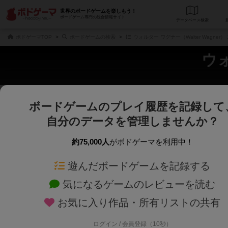
世界のボードゲームを楽しもう！
ボードゲーム専門の総合情報サイト
データベース
検
ボドゲーマTOP
ボードゲームの検索
ウォルター ワグナー（Walter Wagner
ウォ
ボードゲームのプレイ履歴を記録して
さくさく表示
じっくり表示
自分のデータを管理しませんか？
商品名、商品説明文、デザイナー名、テーマ名、メカニクス名を対象にフリー
ゲームデザイナー名を指定して
フリーワード
ゲームデザイナー
約75,000人
がボドゲーマを利用中！
遊んだボードゲームを記録する
対象年齢を指定します。
世界観や登場人
対象年齢
テーマ/フレー
気になるゲームのレビューを読む
お気に入り作品・所有リストの共有
ログイン / 会員登録（10秒）