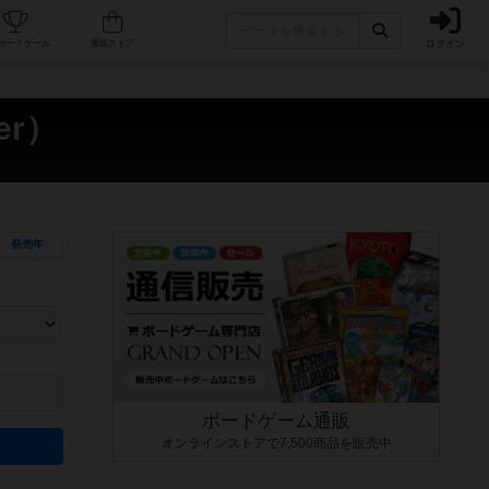
ログイン
カフェ/店舗
人気ボードゲーム
通販ストア
er）
発売年
ます。マニュアルを読む時間や参加者へのルール説明時間は含まれていないため、初めて遊
できるよう、中世ファンタジー・クッキング・海賊同士の対決など、ゲームコンセプトを絞
にボードゲームに慣れている方向けの絞込機能です。例えば「ダイスロール」はランダム値
ボードゲーム通販
オンラインストアで7,500商品を販売中