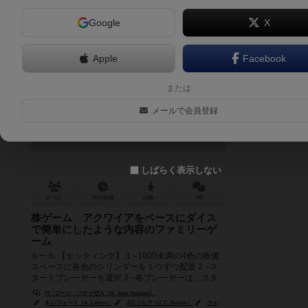
Google
X
Apple
Facebook
シャーク
または
Shark
メールで会員登録
しばらく表示しない
2～6人
90分前後
12歳～
4件
株ゲーム アクワイアをベースにダイス
で簡単にしたような内容のファミリーゲ
ーム
ルール 【セッティング】 1 –1000未満の4色の株価
スペースに各色のシリンダーを１つずつ配置 2 –ス
タートプレーヤーを選択 3 –各プレーヤーは、スタ
ートプレー...
H・ジーン・バナイぜス（H. Jean Vanaise）
A.レフォート（A. Lefort）
J.C.ソヒア（J. C. Sohier）
ウォルター・ワグナー（Walter Wagner）