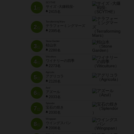
SCYTHE
1
サイズ -大鎌戦役-
位
2415名
Terraforming Mars
2
テラフォーミングマーズ
位
2395名
Stone Garden
3
枯山水
位
2280名
Viticulture
4
ワイナリーの四季
位
2273名
Agricola
5
アグリコラ
位
2120名
Azul
6
アズール
位
2033名
Splendor
7
宝石の煌き
位
2030名
Wingspan
8
ウイングスパン
位
2006名