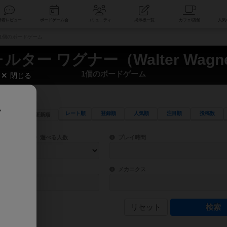
索
新着レビュー
ボードゲーム会
コミュニティ
掲示板一覧
） 1個のボードゲーム
ルター ワグナー（Walter Wagn
1個のボードゲーム
閉じる
、
レート順
登録順
人気順
注目順
投稿数
更新順
ワード検索ができます。
検索できます。
プレイ対象人数に含まれるボードゲームを指定します。
目安となる所要時間を指定することができ
遊べる人数
プレイ時間
物などモチーフ・ストーリーを指定することができます。直感的にゲームシステムを理解
ゲーム性を構成するコアシステムです。主
バー
メカニクス
リセット