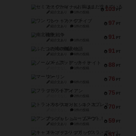
セミファイナル ～お前はまだ生きている～
103
PT
紹介文あり
1件の投稿
ワン・トゥ・ファイブ
97
PT
紹介文あり
1件の投稿
南北戦争
91
PT
紹介文あり
1件の投稿
ふたつの城の物語
91
PT
紹介文あり
6件の投稿
ノームズ・アット・ナイト
88
PT
紹介文なし
1件の投稿
マーリン
76
PT
紹介文あり
6件の投稿
フラットアイアン
75
PT
紹介文なし
2件の投稿
トランスオリエント・エクスプレス
70
PT
紹介文なし
1件の投稿
アンブッシュ！：ムーブアウト！
59
PT
紹介文あり
1件の投稿
キャプテン・フリップ：イスラ・ボンバ
51
PT