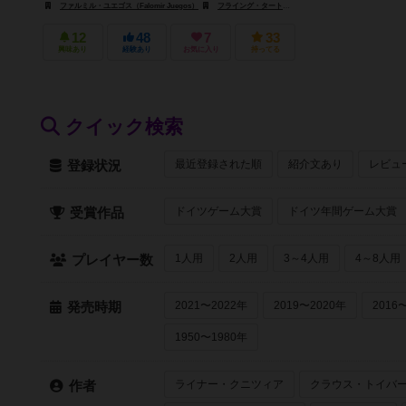
ファルミル・ユエゴス（Falomir Juegos）
フライング・タートル・ゲームズ（Flying Turtle Games）
12
48
7
33
興味あり
経験あり
お気に入り
持ってる
クイック検索
最近登録された順
紹介文あり
レビュ
登録状況
ドイツゲーム大賞
ドイツ年間ゲーム大賞
受賞作品
1人用
2人用
3～4人用
4～8人用
プレイヤー数
2021〜2022年
2019〜2020年
2016
発売時期
1950〜1980年
ライナー・クニツィア
クラウス・トイバ
作者