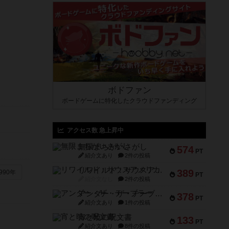
ボドファン
ボードゲームに特化したクラウドファンディング
アクセス数 急上昇中
無限まちがいさがし
574
PT
紹介文あり
2件の投稿
リワイルド：サウスアメリカ
389
990年
PT
紹介文なし
2件の投稿
アンダー・ザ・テーブラー
378
PT
紹介文あり
1件の投稿
宵と暁の呪文書
133
PT
紹介文あり
8件の投稿