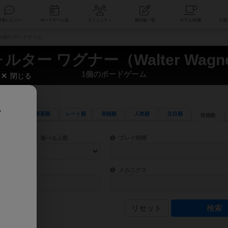
索
新着レビュー
ボードゲーム会
コミュニティ
掲示板一覧
） 1個のボードゲーム
ルター ワグナー（Walter Wagn
1個のボードゲーム
閉じる
、
更新順
レート順
登録順
人気順
注目順
投稿数
ワード検索ができます。
検索できます。
プレイ対象人数に含まれるボードゲームを指定します。
目安となる所要時間を指定することができ
遊べる人数
プレイ時間
物などモチーフ・ストーリーを指定することができます。直感的にゲームシステムを理解
ゲーム性を構成するコアシステムです。主
バー
メカニクス
リセット