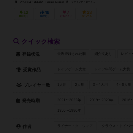
ファルミル・ユエゴス（Falomir Juegos）
フライング・タートル・ゲームズ（Flying Turtle Games）
12
48
7
33
興味あり
経験あり
お気に入り
持ってる
クイック検索
最近登録された順
紹介文あり
レビュ
登録状況
ドイツゲーム大賞
ドイツ年間ゲーム大賞
受賞作品
1人用
2人用
3～4人用
4～8人用
プレイヤー数
2021〜2022年
2019〜2020年
2016
発売時期
1950〜1980年
ライナー・クニツィア
クラウス・トイバ
作者