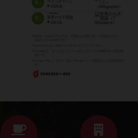
8
ウイングスパン
位
2006名
7 Wonders
9
世界の七不思議
位
1919名
※Apple、Apple のロゴ は、米国および他の国々で登録された
Apple Inc.の商標です。
※App Store は、Apple Inc.のサービスマークです。
※Android は、グーグル インコーポレイテッドの商標または登録商
標です。
※Google Play とそのロゴは、Google Inc.の商標または登録商標で
す。