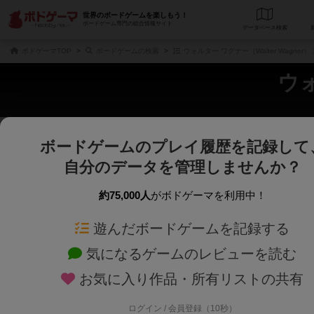
世界のボードゲームを楽しもう！
ボードゲーム専門の総合情報サイト
データベース
検
ボドゲーマTOP
ボードゲームの検索
ウォルター ワグナー（Walter Wagner
ウォ
ボードゲームのプレイ履歴を記録して
さくさく表示
じっくり表示
自分のデータを管理しませんか？
商品名、商品説明文、デザイナー名、テーマ名、メカニクス名を対象にフリー
ゲームデザイナー名を指定して
フリーワード
ゲームデザイナー
約75,000人
がボドゲーマを利用中！
遊んだボードゲームを記録する
対象年齢を指定します。
世界観や登場人
対象年齢
テーマ/フレー
気になるゲームのレビューを読む
お気に入り作品・所有リストの共有
ログイン / 会員登録（10秒）