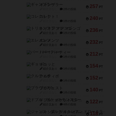
ギャンブラー
257
PT
紹介文なし
2件の投稿
コレクト！
240
PT
紹介文なし
1件の投稿
トリオンフ ア マレンゴ
236
PT
紹介文あり
1件の投稿
エレメンツ
232
PT
紹介文あり
4件の投稿
バー！パーティー
212
PT
紹介文なし
1件の投稿
ギョッと
154
PT
紹介文あり
1件の投稿
クルティボ
152
PT
紹介文なし
1件の投稿
ブラヴェスト
140
PT
紹介文なし
1件の投稿
ドブル：ポケットモンスター
122
PT
紹介文あり
4件の投稿
ジャンヌ・ダルク-オルレアン ドロー＆ライト
118
PT