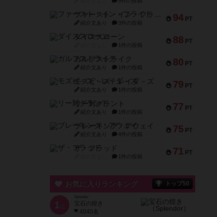
紹介文なし
5件の投稿
ファースト・イン・フライト
94
PT
紹介文あり
3件の投稿
ダイススローン
88
PT
紹介文なし
1件の投稿
ガルフストライク
80
PT
紹介文あり
1件の投稿
モズビ－ズ・レイダ－ズ
79
PT
紹介文あり
1件の投稿
リー対グラント
77
PT
紹介文あり
1件の投稿
ブレーキング・アウェイ
75
PT
紹介文あり
4件の投稿
ザ・フラッド
71
PT
紹介文なし
1件の投稿
お気に入りランキング
トップ50
Splendor
1
宝石の煌き
位
4040名