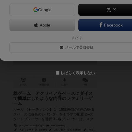
Google
X
Apple
Facebook
シャーク
または
Shark
メールで会員登録
しばらく表示しない
2～6人
90分前後
12歳～
4件
株ゲーム アクワイアをベースにダイス
で簡単にしたような内容のファミリーゲ
ーム
ルール 【セッティング】 1 –1000未満の4色の株価
スペースに各色のシリンダーを１つずつ配置 2 –ス
タートプレーヤーを選択 3 –各プレーヤーは、スタ
ートプレー...
H・ジーン・バナイぜス（H. Jean Vanaise）
A.レフォート（A. Lefort）
J.C.ソヒア（J. C. Sohier）
ウォルター・ワグナー（Walter Wagner）