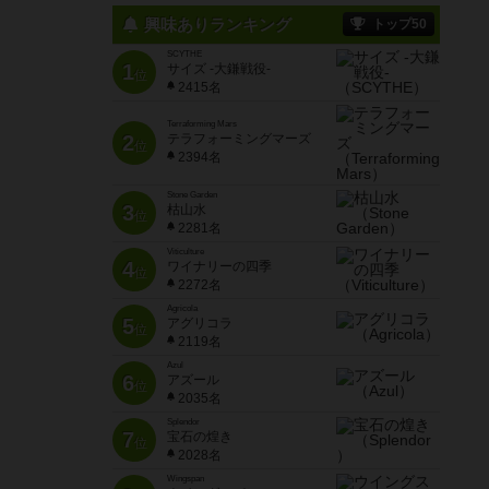
興味ありランキング
トップ50
SCYTHE
1
サイズ -大鎌戦役-
位
2415名
Terraforming Mars
2
テラフォーミングマーズ
位
2394名
Stone Garden
3
枯山水
位
2281名
Viticulture
4
ワイナリーの四季
位
2272名
Agricola
5
アグリコラ
位
2119名
Azul
6
アズール
位
2035名
Splendor
7
宝石の煌き
位
2028名
Wingspan