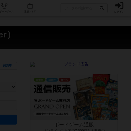
ログイン
カフェ/店舗
人気ボードゲーム
通販ストア
er）
発売年
ます。マニュアルを読む時間や参加者へのルール説明時間は含まれていないため、初めて遊
できるよう、中世ファンタジー・クッキング・海賊同士の対決など、ゲームコンセプトを絞
にボードゲームに慣れている方向けの絞込機能です。例えば「ダイスロール」はランダム値
ボードゲーム通販
オンラインストアで7,500商品を販売中