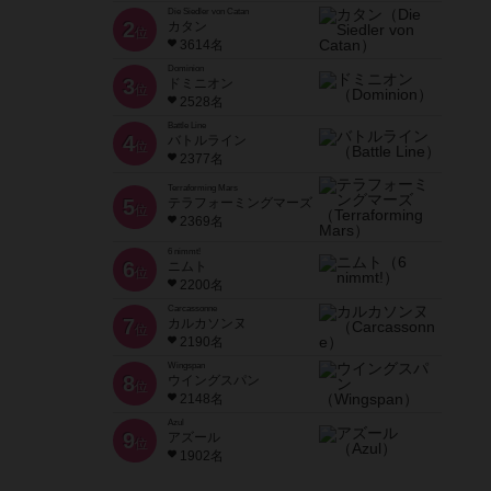
Die Siedler von Catan
2
カタン
位
3614名
Dominion
3
ドミニオン
位
2528名
Battle Line
4
バトルライン
位
2377名
Terraforming Mars
5
テラフォーミングマーズ
位
2369名
6 nimmt!
6
ニムト
位
2200名
Carcassonne
7
カルカソンヌ
位
2190名
Wingspan
8
ウイングスパン
位
2148名
Azul
9
アズール
位
1902名