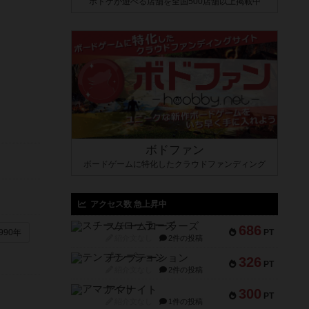
ボドゲが遊べる店舗を全国500店舗以上掲載中
ボドファン
ボードゲームに特化したクラウドファンディング
アクセス数 急上昇中
スチームローラーズ
686
PT
990年
紹介文なし
2件の投稿
テンプテーション
326
PT
紹介文なし
2件の投稿
アマナイト
300
PT
紹介文なし
1件の投稿