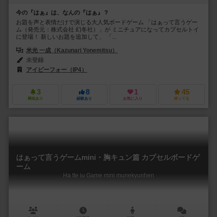
今の『はぁ』は、なんの『はぁ』？
お題を声と表情だけで演じる大人気ボードゲーム 「はぁって言うゲー
ム（発売元：株式会社 幻冬社）」が ミニチュアになってカプセルトイ
に登場！ 新しいお題を追加して、 「...
米光 一成（Kazunari Yonemitsu）
未登録
アイピーフォー（IP4）
3
8
1
45
興味あり
経験あり
お気に入り
持ってる
はぁって言うゲームmini・胸キュン篇 カプセルボードゲ
ーム
Ha tte iu Game mini munekyunhen