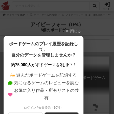
ログイン
ボドゲーマTOP
ボードゲームの検索
アイピーフォー（IP4） 8個のボードゲー
アイピーフォー（IP4）
8個のボードゲーム
閉じる
ボードゲームのプレイ履歴を記録し
検索メニュー
て、
自分のデータを管理しませんか？
約75,000人
がボドゲーマを利用中！
遊んだボードゲームを記録する
はぁって言うゲームmini・演技篇 カプセルボードゲーム
気になるゲームのレビューを読む
Ha tte iu Game mini engihen
お気に入り作品・所有リストの共
有
ログイン / 会員登録（10秒）
2～6人
3分前後
15歳～
1件