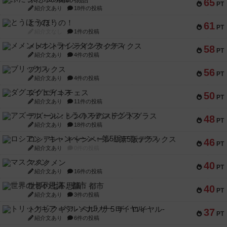
65
PT
紹介文あり
18件の投稿
とうほうの！
61
PT
紹介文なし
1件の投稿
メメントオンラインタクティクス
58
PT
紹介文あり
4件の投稿
ブリックス
56
PT
紹介文あり
4件の投稿
ダグエイトチェス
50
PT
紹介文あり
11件の投稿
アズール：シントラのステンドグラス
48
PT
紹介文あり
18件の投稿
ロシアン・キャンペーン：第5版デラックス
46
PT
紹介文あり
0件の投稿
マスクメン
40
PT
紹介文あり
16件の投稿
世界の七不思議：都市
40
PT
紹介文あり
3件の投稿
トリックギア - ペルソナ5 ザ・ロイヤル-
37
PT
紹介文あり
6件の投稿