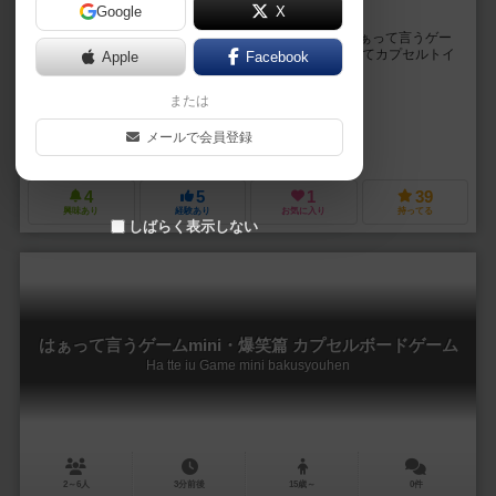
Google
X
今の『はぁ』は、なんの『はぁ』？
お題を声と表情だけで演じる大人気ボードゲーム 「はぁって言うゲー
ム（発売元：株式会社 幻冬社）」が ミニチュアになってカプセルトイ
Apple
Facebook
に登場！ 新しいお題を追加して、 「...
または
米光 一成（Kazunari Yonemitsu）
未登録
メールで会員登録
アイピーフォー（IP4）
4
5
1
39
興味あり
経験あり
お気に入り
持ってる
しばらく表示しない
はぁって言うゲームmini・爆笑篇 カプセルボードゲーム
Ha tte iu Game mini bakusyouhen
2～6人
3分前後
15歳～
0件