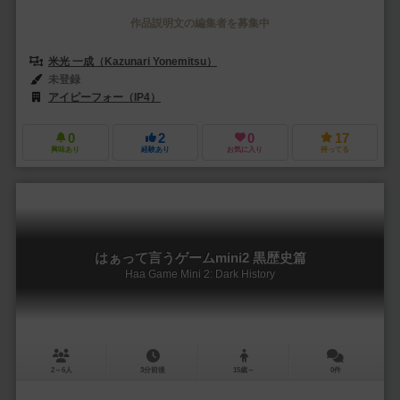
作品説明文の編集者を募集中
米光 一成（Kazunari Yonemitsu）
未登録
アイピーフォー（IP4）
0
2
0
17
興味あり
経験あり
お気に入り
持ってる
はぁって言うゲームmini2 黒歴史篇
Haa Game Mini 2: Dark History
2～6人
3分前後
15歳～
0件