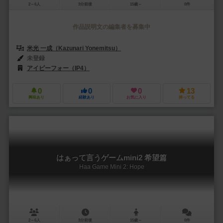
2～6人
3分前後
15歳～
0件
作品説明文の編集者を募集中
米光 一成（Kazunari Yonemitsu）
未登録
アイピーフォー（IP4）
0
0
0
13
興味あり
経験あり
お気に入り
持ってる
はぁって言うゲームmini2 希望篇
Haa Game Mini 2: Hope
2～6人
3分前後
15歳～
0件