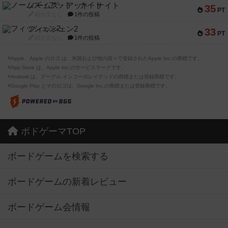
ノームズ・アット・ナイト
35
PT
紹介文なし
1件の投稿
フィッシェン2
33
PT
紹介文なし
1件の投稿
※Apple、Apple のロゴ は、米国および他の国々で登録されたApple Inc.の商標です。
※App Store は、Apple Inc.のサービスマークです。
※Android は、グーグル インコーポレイテッドの商標または登録商標です。
※Google Play とそのロゴは、Google Inc.の商標または登録商標です。
ボドゲーマTOP
ボードゲームを検索する
ボードゲームの新着レビュー
ボードゲーム会情報