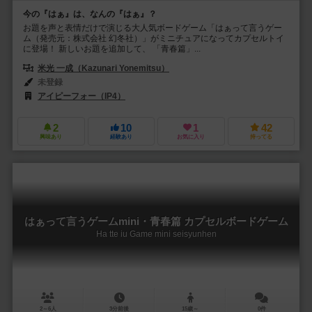
今の『はぁ』は、なんの『はぁ』？
お題を声と表情だけで演じる大人気ボードゲーム「はぁって言うゲー
ム（発売元：株式会社 幻冬社）」がミニチュアになってカプセルトイ
に登場！ 新しいお題を追加して、 「青春篇」...
米光 一成（Kazunari Yonemitsu）
未登録
アイピーフォー（IP4）
2
10
1
42
興味あり
経験あり
お気に入り
持ってる
はぁって言うゲームmini・青春篇 カプセルボードゲーム
Ha tte iu Game mini seisyunhen
2～6人
3分前後
15歳～
0件