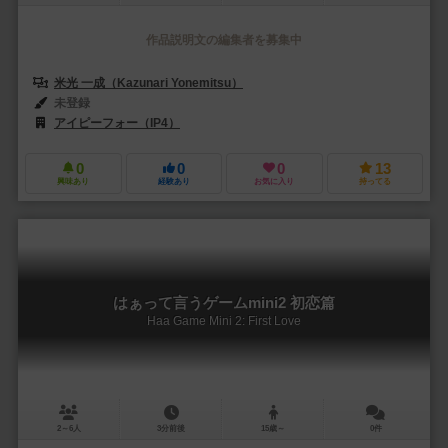
作品説明文の編集者を募集中
米光 一成（Kazunari Yonemitsu）
未登録
アイピーフォー（IP4）
0
0
0
13
興味あり
経験あり
お気に入り
持ってる
はぁって言うゲームmini2 初恋篇
Haa Game Mini 2: First Love
2～6人
3分前後
15歳～
0件