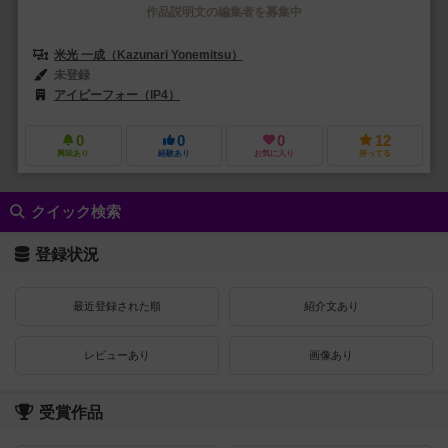
作品説明文の編集者を募集中
米光 一成（Kazunari Yonemitsu）
未登録
アイピーフォー（IP4）
0
0
0
12
興味あり
経験あり
お気に入り
持ってる
クイック検索
登録状況
最近登録された順
紹介文あり
レビューあり
画像あり
受賞作品