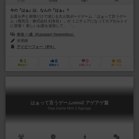
2～6人
3分前後
15歳～
0件
今の『はぁ』は、なんの『はぁ』？
お題を声と表情だけで演じる大人気ボードゲーム 「はぁって言うゲー
ム（発売元：株式会社 幻冬社）」が ミニチュアになってカプセルトイ
に登場！ 新しいお題を追加して、 「...
米光 一成（Kazunari Yonemitsu）
未登録
アイピーフォー（IP4）
3
8
0
45
興味あり
経験あり
お気に入り
持ってる
はぁって言うゲームmini2 アゲアゲ篇
Haa Game Mini 2 Ageage