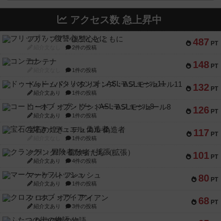
アクセス数 急上昇中
フリップ７：復讐心とともに
487
PT
紹介文なし
2件の投稿
コンテナ
148
PT
紹介文なし
1件の投稿
ドゥームド・バタリオンズ：ASLモジュール11
132
PT
紹介文あり
1件の投稿
コード・オブ・ブシドー：ASLモジュール8
126
PT
紹介文あり
1件の投稿
宝石の煌き：デュエル 偽造者
117
PT
紹介文なし
1件の投稿
クランク! ：冒険者たち（拡張）
101
PT
紹介文あり
4件の投稿
マーケットフレッシュ
80
PT
紹介文あり
1件の投稿
クロス・オブ・アイアン
68
PT
紹介文あり
3件の投稿
ふたつの街の物語