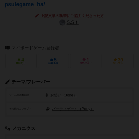
psulegame_ha/
上記文章の執筆にご協力くださった方
S.S！
マイボードゲーム登録者
4
5
1
39
興味あり
経験あり
お気に入り
持ってる
テーマ/フレーバー
お笑い（Joke）
ゲームの基本目的
パーティゲーム（Party）
その他のコンセプト
メカニクス