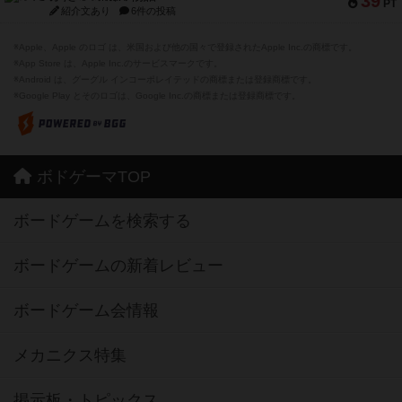
39
PT
紹介文あり
6件の投稿
※Apple、Apple のロゴ は、米国および他の国々で登録されたApple Inc.の商標です。
※App Store は、Apple Inc.のサービスマークです。
※Android は、グーグル インコーポレイテッドの商標または登録商標です。
※Google Play とそのロゴは、Google Inc.の商標または登録商標です。
ボドゲーマTOP
ボードゲームを検索する
ボードゲームの新着レビュー
ボードゲーム会情報
メカニクス特集
掲示板・トピックス