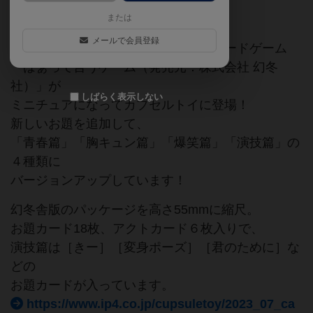
カプセルボードゲーム
または
メールで会員登録
お題を声と表情だけで演じる大人気ボードゲーム
「はぁって言うゲーム（発売元：株式会社 幻冬
社）」が
しばらく表示しない
ミニチュアになってカプセルトイに登場！
新しいお題を追加して、
「青春篇」「胸キュン篇」「爆笑篇」「演技篇」の
４種類に
バージョンアップしています！
幻冬舎版のパッケージを高さ55mmに縮尺。
お題カード18枚、アクトカード６枚入りで、
演技篇は［きー］［変身ポーズ］［君のために］な
どの
お題カードが入っています。
https://www.ip4.co.jp/cupsuletoy/2023_07_ca