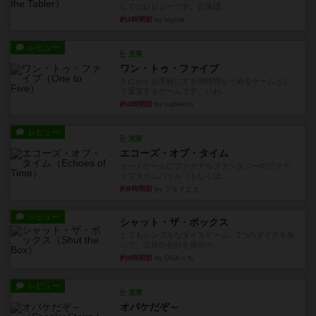
してのレビューです。正体隠...
約2時間前
by toyota
レビュー
充実
ワン・トゥ・ファイブ
とにかくお手軽にすき間時間をうめるゲームとし
て重宝するゲームです。いわ...
約4時間前
by nabekoh
レビュー
充実
エコーズ・オブ・タイム
カードゲームにファイナルファンタジーのアクテ
ィブタイムバトル（もしくは...
約8時間前
by ジェイとと
レビュー
シャット・ザ・ボックス
とてもシンプルなダイスゲーム。2つのダイスを振
って、出目の合計を自分の...
約8時間前
by OSAっち
レビュー
充実
オバケだぞ～