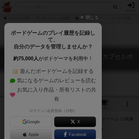
ログイン
閉じる
ボドゲーマTOP
ボードゲームの検索
はぁって言うゲーム（オリジナル版）
ボードゲームのプレイ履歴を記録し
て、
自分のデータを管理しませんか？
はぁって言うゲームmini・演技篇 カプセルボ
約75,000人
がボドゲーマを利用中！
ードゲーム
Ha tte iu Game mini engihen
遊んだボードゲームを記録する
気になるゲームのレビューを読む
お気に入り作品・所有リストの共
有
1
1
3
トップ
画像
動画
レビュー
カフェ
ログイン / 会員登録（10秒）
Google
X
今の『はぁ』は、なんの『はぁ』？
Apple
Facebook