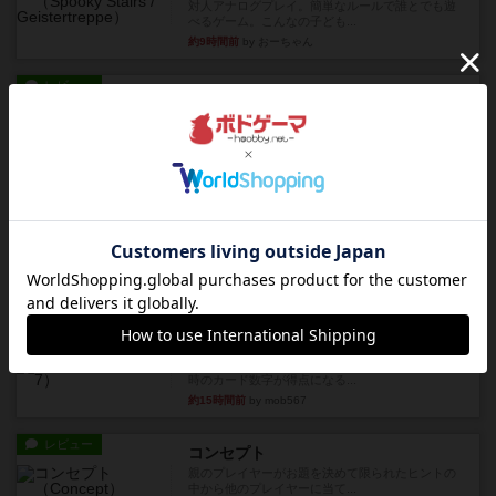
対人アナログプレイ。簡単なルールで誰とでも遊
べるゲーム。こんなの子ども...
約9時間前
by おーちゃん
レビュー
充実
南北戦争
1983年にVictory Gamesが出版した『The Civil ...
約13時間前
by Chaco
レビュー
画像付き
ファイアー・ブルズ / 火牛陣
火牛を引き連れて敵を殲滅させる。縦か斜めで前2
列まで攻撃できるが、自分...
約15時間前
by うらまこ
レビュー
フリップ７
カードをめくるかパスをするかを決めてパスした
時のカード数字が得点になる...
約15時間前
by mob567
レビュー
コンセプト
親のプレイヤーがお題を決めて限られたヒントの
中から他のプレイヤーに当て...