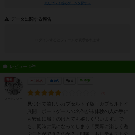
似たプレイ感のゲームを探す→
データに関する報告
ログインするとフォームが表示されます
レビュー 1件
勇者
196名
0名
0
充実
スートのスー
見つけて嬉しいカプセルトイ版！カプセルトイ
展開、ボードゲームの名作が未体験の人の手に
も安価に届くのはとても嬉しく思います。で
も、同時に気になってしまう「実際に楽しく遊
ぶことができるのか？」問題。もしテキストの