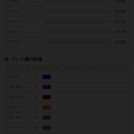
-
非公開
5点の人
-
非公開
4点の人
-
非公開
3点の人
-
非公開
2点の人
-
非公開
1点の人
プレイ感の評価
トグルスイッチを押すとプレイ感（
※
）の投票ができます
0
運・確率
0
戦略・判断力
0
交渉・立ち回り
0
心理戦・ブラフ
0
攻防・戦闘
0
アート・外見