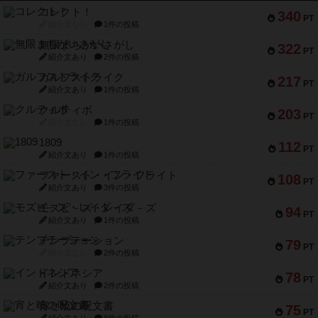
コレクト！
340
PT
紹介文なし
1件の投稿
無限まちがいさがし
322
PT
紹介文あり
2件の投稿
ガルフストライク
217
PT
紹介文あり
1件の投稿
クルティボ
203
PT
紹介文なし
1件の投稿
1809
112
PT
紹介文あり
1件の投稿
ファースト・イン・フライト
108
PT
紹介文あり
3件の投稿
モズビ－ズ・レイダ－ズ
94
PT
紹介文あり
1件の投稿
テンプテーション
79
PT
紹介文なし
2件の投稿
インドネシア
78
PT
紹介文あり
2件の投稿
宵と暁の呪文書
75
PT