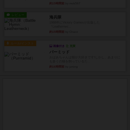
約15時間前
by mob567
レビュー
海兵隊
1988年にVictory Gamesが出版した
『Leathernec...
約15時間前
by Chaco
ルール/インスト
画像付き
充実
パーミッド
おばあちゃんは猫が大好きです!しかし、あまりに
も多くの猫を飼っているた...
約16時間前
by jurong