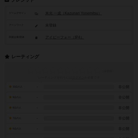
クレジット
米光 一成（Kazunari Yonemitsu）
ゲームデザイン
未登録
アートワーク
アイピーフォー（IP4）
関連企業/団体
レーティング
レーティングを行うには
ログイン
が必要です
-
非公開
10点の人
-
非公開
9点の人
-
非公開
8点の人
-
非公開
7点の人
-
非公開
6点の人