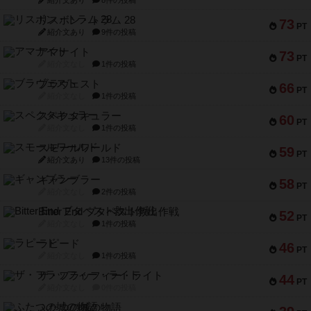
紹介文あり
8件の投稿
リスボン・トラム 28
73
PT
紹介文あり
9件の投稿
アマナイト
73
PT
紹介文なし
1件の投稿
ブラヴェスト
66
PT
紹介文なし
1件の投稿
スペクタキュラー
60
PT
紹介文なし
1件の投稿
スモールワールド
59
PT
紹介文あり
13件の投稿
ギャンブラー
58
PT
紹介文なし
2件の投稿
Bitter End ブタペスト救出作戦
52
PT
紹介文なし
1件の投稿
ラピード
46
PT
紹介文なし
1件の投稿
ザ・フラッフィー・ライト
44
PT
紹介文なし
0件の投稿
ふたつの城の物語