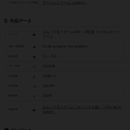
アクションゲーム（Action）
その他のメカニクスや仕組み
作品データ
はぁって言うゲームmini・演技篇 カプセルボード
タイトル
ゲーム
Ha tte iu Game mini engihen
原題・英題表記
2人～6人
参加人数
3分前後
プレイ時間
15歳から
対象年齢
2023年～
発売時期
300円
参考価格
はぁって言うゲーム（オリジナル版）（”HA-”tte Iu
関連作品
Game）