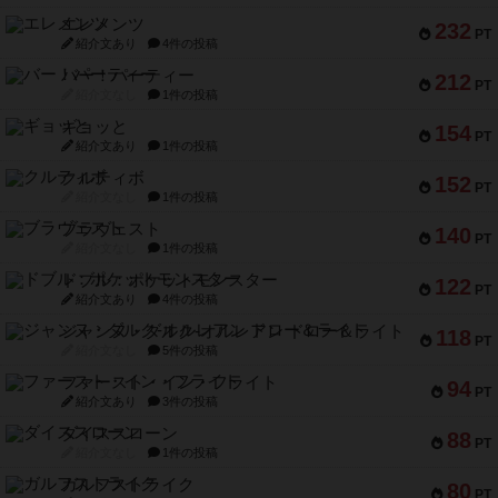
エレメンツ
232
PT
紹介文あり
4件の投稿
バー！パーティー
212
PT
紹介文なし
1件の投稿
ギョッと
154
PT
紹介文あり
1件の投稿
クルティボ
152
PT
紹介文なし
1件の投稿
ブラヴェスト
140
PT
紹介文なし
1件の投稿
ドブル：ポケットモンスター
122
PT
紹介文あり
4件の投稿
ジャンヌ・ダルク-オルレアン ドロー＆ライト
118
PT
紹介文なし
5件の投稿
ファースト・イン・フライト
94
PT
紹介文あり
3件の投稿
ダイススローン
88
PT
紹介文なし
1件の投稿
ガルフストライク
80
PT