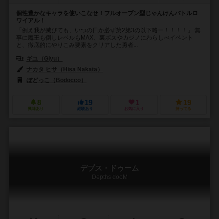
個性豊かなキャラを使いこなせ！フルオープン型じゃんけんバトルロ
ワイアル！
「例え我が滅びても、いつの日か必ず第2第3の以下略ー！！！！」 無
事に魔王も倒しレベルもMAX、裏ボスやカジノにわらしべイベント
と、徹底的にやりこみ要素をクリアした勇者...
ギユ（Giyu）
ナカタ ヒサ（Hisa Nakata）
ぼどっこ（Bodocco）
8
19
1
19
興味あり
経験あり
お気に入り
持ってる
デプス・ドゥーム
Depths dooM