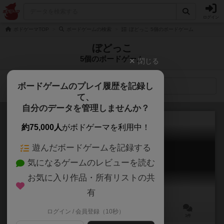
ログイン
ボドゲーマTOP
ボードゲームの検索
ぼどっこ 5個のボードゲーム
ぼどっこ
5個のボードゲーム
閉じる
ボードゲームのプレイ履歴を記録し
検索メニュー
て、
自分のデータを管理しませんか？
約75,000人
がボドゲーマを利用中！
遊んだボードゲームを記録する
ぼくのくつしたどこいった
気になるゲームのレビューを読む
Where is my other sock
6.0
お気に入り作品・所有リストの共
有
ログイン / 会員登録（10秒）
2～6人
15分前後
6歳～
1件