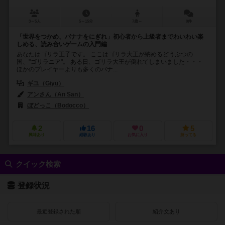
3～5人
5～15分
7歳～
0件
「世界をつかめ、バナナをにぎれ」初心者から上級者までわいわい楽
しめる、読み合いゲームの入門編
あなたはゴリラ王子です。 ここはゴリラ大王が納めるどうぶつの
国、"ゴリラニア"。 ある日、ゴリラ大王が倒れてしまいました・・・
ほかのプレイヤーよりも多くのバナ...
ギユ（Giyu）
アンさん（An San）
ぼどっこ（Bodocco）
2
16
0
5
興味あり
経験あり
お気に入り
持ってる
クイック検索
登録状況
最近登録された順
紹介文あり