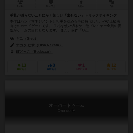
2～5人
20～30分
8歳～
0件
手札が減らない…とにかく苦しい「出せない」トリックテイキング
本作はハンドマネジメントと相手を沈める事に特化した、やや上級者
向けのカードゲームです。 手札を使い切るか、他プレイヤー全員の脱
落がゲームの目的となります。 また、前作「Ov...
ギユ（Giyu）
ナカタ ヒサ（Hisa Nakata）
ぼどっこ（Bodocco）
13
8
1
12
興味あり
経験あり
お気に入り
持ってる
オーバードゥーム
Over dooM