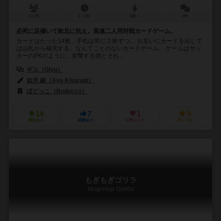
2人用
1～3分
8歳～
0件
必死に足掻いて敗北に抗え。高速二人用対戦カードゲーム。
カードはたった14枚、手札は常に２枚ずつ。 お互いにカードを出して
は山札から補充する、なんてことのないカードゲーム。 ゲームはサッ
カーのPKのように、攻撃する側とそれ...
ギユ（Giyu）
如月 綾（Aya Kisaragi）
ぼどっこ（Bodocco）
14
7
1
9
興味あり
経験あり
お気に入り
持ってる
もぎもぎゴリラ
Mogimogi Gorilla