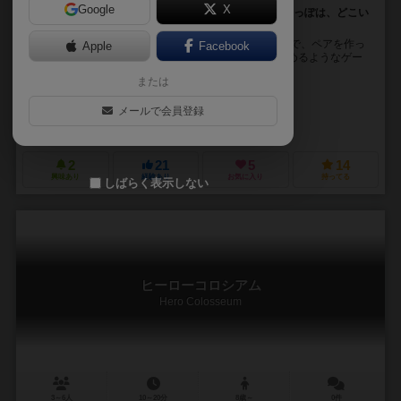
Google
X
2024年アークライトゲーム賞ノミネート作品 もうかたっぽは、どこい
った？ 「記憶」と「運」の神経衰弱ババ抜き！
ゲーム概要 神経衰弱とババ抜きを組み合わせたルールで、ペアを作っ
Apple
Facebook
て得点を競います ​ババ抜きのラスト３枚をずっと楽しめるようなゲー
ムです 子供から大人まで遊べる...
または
未登録
未登録
メールで会員登録
未登録
2
21
5
14
興味あり
経験あり
お気に入り
持ってる
しばらく表示しない
ヒーローコロシアム
Hero Colosseum
3～6人
10～20分
8歳～
0件