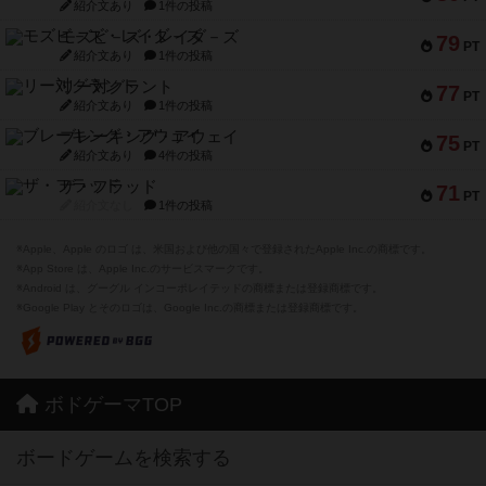
紹介文あり
1件の投稿
モズビ－ズ・レイダ－ズ
79
PT
紹介文あり
1件の投稿
リー対グラント
77
PT
紹介文あり
1件の投稿
ブレーキング・アウェイ
75
PT
紹介文あり
4件の投稿
ザ・フラッド
71
PT
紹介文なし
1件の投稿
※Apple、Apple のロゴ は、米国および他の国々で登録されたApple Inc.の商標です。
※App Store は、Apple Inc.のサービスマークです。
※Android は、グーグル インコーポレイテッドの商標または登録商標です。
※Google Play とそのロゴは、Google Inc.の商標または登録商標です。
ボドゲーマTOP
ボードゲームを検索する