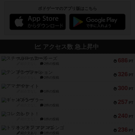
ボドゲーマのアプリ版はこちら
アクセス数 急上昇中
スチームローラーズ
686
PT
紹介文なし
2件の投稿
テンプテーション
326
PT
紹介文なし
2件の投稿
アマナイト
300
PT
紹介文なし
1件の投稿
ギャンブラー
257
PT
紹介文なし
2件の投稿
コレクト！
240
PT
紹介文なし
1件の投稿
トリオンフ ア マレンゴ
236
PT
紹介文あり
1件の投稿