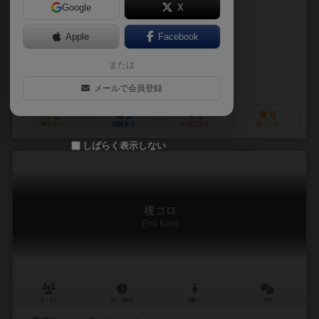
Google
X
作品説明文の編集者を募集中
Apple
Facebook
あおきのこ（Aokinoko）
または
ここる（Kokoru）
あおきのこゲームズ（Aokinoko Games）
メールで会員登録
2
5
1
8
興味あり
経験あり
お気に入り
持ってる
しばらく表示しない
榎コロ
Eno Koro
2～4人
10～20分
8歳～
2件