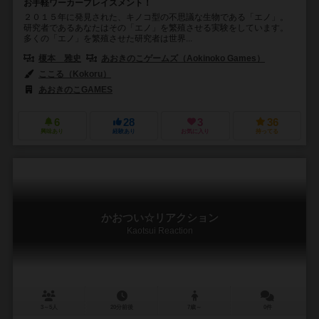
お手軽ワーカープレイスメント！
２０１５年に発見された、キノコ型の不思議な生物である「エノ」。
研究者であるあなたはその「エノ」を繁殖させる実験をしています。
多くの「エノ」を繁殖させた研究者は世界...
榎本 雅史
あおきのこゲームズ（Aokinoko Games）
ここる（Kokoru）
あおきのこGAMES
6
28
3
36
興味あり
経験あり
お気に入り
持ってる
かおつい☆リアクション
Kaotsui Reaction
3～5人
20分前後
7歳～
0件