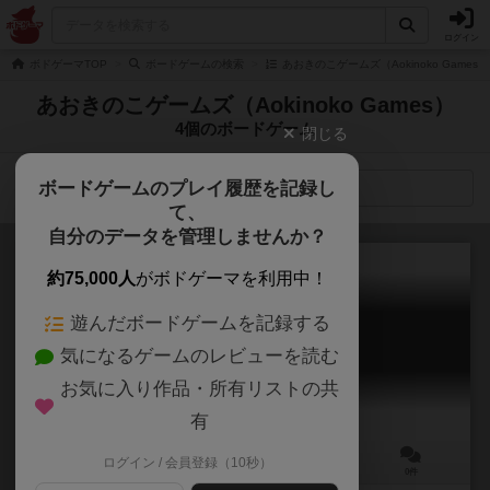
ログイン
ボドゲーマTOP
ボードゲームの検索
あおきのこゲームズ（Aokinoko Games
あおきのこゲームズ（Aokinoko Games）
4個のボードゲーム
閉じる
ボードゲームのプレイ履歴を記録し
検索メニュー
て、
自分のデータを管理しませんか？
約75,000人
がボドゲーマを利用中！
遊んだボードゲームを記録する
榎コロ拡張
気になるゲームのレビューを読む
Eno Koro: Expantion
お気に入り作品・所有リストの共
有
ログイン / 会員登録（10秒）
2～4人
20～30分
9歳～
0件