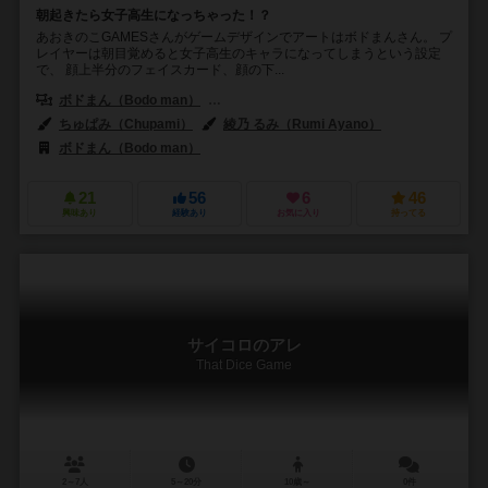
朝起きたら女子高生になっちゃった！？
あおきのこGAMESさんがゲームデザインでアートはボドまんさん。 プ
レイヤーは朝目覚めると女子高生のキャラになってしまうという設定
で、 顔上半分のフェイスカード、顔の下...
ボドまん（Bodo man）
あおきのこゲームズ（Aokinoko Games）
ちゅぱみ（Chupami）
綾乃 るみ（Rumi Ayano）
ボドまん（Bodo man）
21
56
6
46
興味あり
経験あり
お気に入り
持ってる
サイコロのアレ
That Dice Game
2～7人
5～20分
10歳～
0件