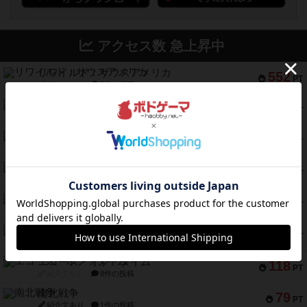
アクセス数 急上昇中
リワイルド：サウスアメリカ
552
PT
紹介文なし
2件の投稿
マーケットフレッシュ
170
PT
紹介文あり
1件の投稿
ファイアー・ブルズ / 火牛陣
141
PT
紹介文なし
1件の投稿
ワン・トゥ・ファイブ
122
PT
紹介文あり
1件の投稿
トランスオリエント・エクスプレス
119
PT
紹介文なし
1件の投稿
フラットアイアン
118
PT
紹介文なし
2件の投稿
エコーズ・オブ・タイム
118
PT
紹介文なし
8件の投稿
南北戦争
79
PT
紹介文あり
1件の投稿