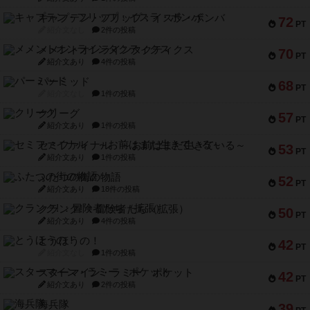
キャプテン・フリップ：イスラ・ボンバ
72
PT
紹介文なし
2件の投稿
メメントオンラインタクティクス
70
PT
紹介文あり
4件の投稿
パーミッド
68
PT
紹介文なし
1件の投稿
クリーグ
57
PT
紹介文あり
1件の投稿
セミファイナル ～お前はまだ生きている～
53
PT
紹介文あり
1件の投稿
ふたつの街の物語
52
PT
紹介文あり
18件の投稿
クランク! ：冒険者たち（拡張）
50
PT
紹介文あり
4件の投稿
とうほうの！
42
PT
紹介文なし
1件の投稿
スターマイン・ラミー ポケット
42
PT
紹介文あり
2件の投稿
海兵隊
39