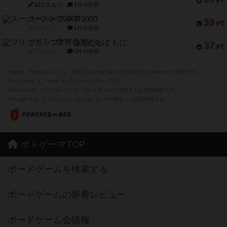
PT
紹介文あり
1件の投稿
スーパーストア3000
39
PT
紹介文なし
1件の投稿
フリップ７：復讐心とともに
37
PT
紹介文なし
2件の投稿
※Apple、Apple のロゴ は、米国および他の国々で登録されたApple Inc.の商標です。
※App Store は、Apple Inc.のサービスマークです。
※Android は、グーグル インコーポレイテッドの商標または登録商標です。
※Google Play とそのロゴは、Google Inc.の商標または登録商標です。
ボドゲーマTOP
ボードゲームを検索する
ボードゲームの新着レビュー
ボードゲーム会情報