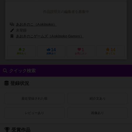
作品説明文の編集者を募集中
あおきのこ（Aokinoko）
未登録
あおきのこゲームズ（Aokinoko Games）
2
14
1
14
興味あり
経験あり
お気に入り
持ってる
クイック検索
登録状況
最近登録された順
紹介文あり
レビューあり
画像あり
受賞作品