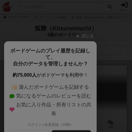
ログイン
ボドゲーマTOP
ボードゲームの検索
狐鞭（Kitsunemuchi） 4個のボードゲー
狐鞭（Kitsunemuchi）
4個のボードゲーム
閉じる
ボードゲームのプレイ履歴を記録し
検索メニュー
て、
自分のデータを管理しませんか？
約75,000人
がボドゲーマを利用中！
遊んだボードゲームを記録する
ストーカーマンション
気になるゲームのレビューを読む
Stalker Mansion
5.8
お気に入り作品・所有リストの共
有
ログイン / 会員登録（10秒）
3～4人
15～30分
15歳～
10件