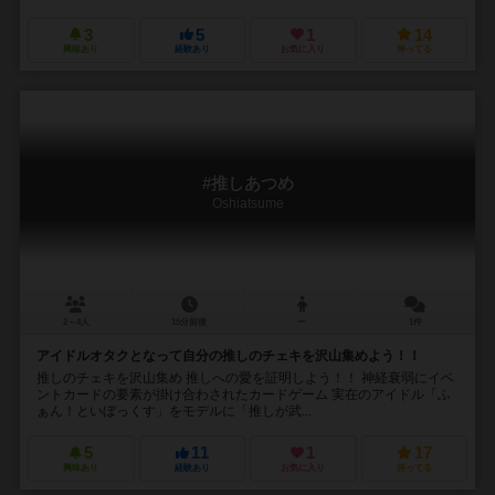
3
5
1
14
興味あり
経験あり
お気に入り
持ってる
#推しあつめ
Oshiatsume
2～4人
15分前後
ー
1件
アイドルオタクとなって自分の推しのチェキを沢山集めよう！！
推しのチェキを沢山集め 推しへの愛を証明しよう！！ 神経衰弱にイベ
ントカードの要素が掛け合わされたカードゲーム 実在のアイドル「ふ
ぁん！といぼっくす」をモデルに「推しが武...
5
11
1
17
興味あり
経験あり
お気に入り
持ってる