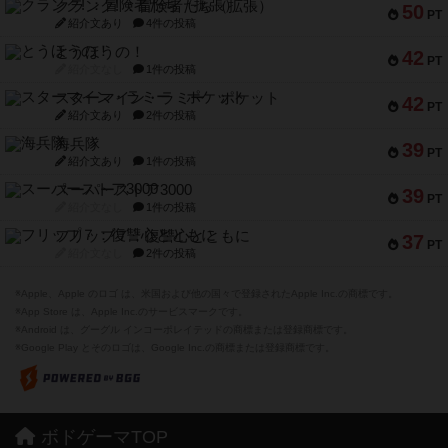
クランク! ：冒険者たち（拡張）
50
PT
紹介文あり
4件の投稿
とうほうの！
42
PT
紹介文なし
1件の投稿
スターマイン・ラミー ポケット
42
PT
紹介文あり
2件の投稿
海兵隊
39
PT
紹介文あり
1件の投稿
スーパーストア3000
39
PT
紹介文なし
1件の投稿
フリップ７：復讐心とともに
37
PT
紹介文なし
2件の投稿
※Apple、Apple のロゴ は、米国および他の国々で登録されたApple Inc.の商標です。
※App Store は、Apple Inc.のサービスマークです。
※Android は、グーグル インコーポレイテッドの商標または登録商標です。
※Google Play とそのロゴは、Google Inc.の商標または登録商標です。
ボドゲーマTOP