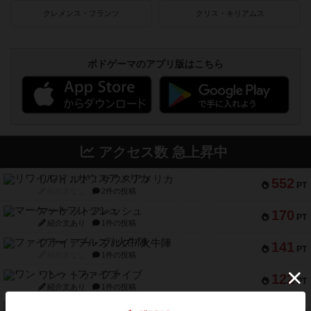
クレメンス・フランツ
クリス・キリアムス
ボドゲーマのアプリ版はこちら
アクセス数 急上昇中
リワイルド：サウスアメリカ
552
PT
紹介文なし
2件の投稿
マーケットフレッシュ
170
PT
紹介文あり
1件の投稿
ファイアー・ブルズ / 火牛陣
141
PT
紹介文なし
1件の投稿
ワン・トゥ・ファイブ
122
PT
紹介文あり
1件の投稿
トランスオリエント・エクスプレス
119