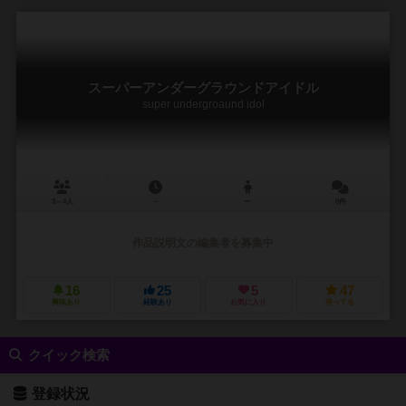
スーパーアンダーグラウンドアイドル
super undergroaund idol
3～4人
－
ー
0件
作品説明文の編集者を募集中
16
25
5
47
興味あり
経験あり
お気に入り
持ってる
クイック検索
登録状況