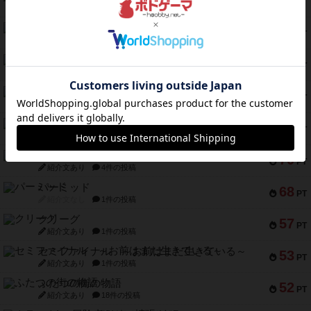
PT
紹介文なし
1件の投稿
フラットアイアン
118
PT
紹介文なし
2件の投稿
エコーズ・オブ・タイム
118
PT
紹介文なし
8件の投稿
南北戦争
79
PT
紹介文あり
1件の投稿
キャプテン・フリップ：イスラ・ボンバ
72
PT
紹介文なし
2件の投稿
メメントオンラインタクティクス
70
PT
紹介文あり
4件の投稿
パーミッド
68
PT
紹介文なし
1件の投稿
クリーグ
57
PT
紹介文あり
1件の投稿
セミファイナル ～お前はまだ生きている～
53
PT
紹介文あり
1件の投稿
ふたつの街の物語
52
PT
紹介文あり
18件の投稿