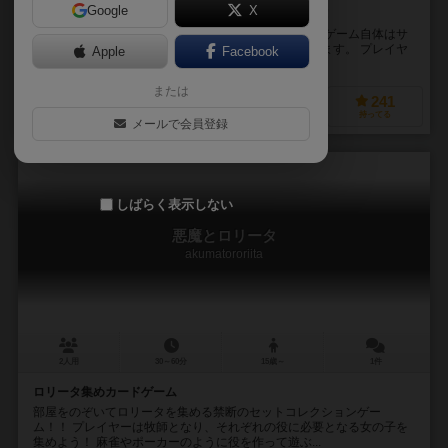
Google
X
殺られる前に殺れ！！正体隠匿系カードバトルゲーム！
マンションが舞台の正体隠匿系カードバトルゲーム。 ゲーム自体はサ
クサク進行し、ライトな感覚で何度も遊ぶことが出来ます。 プレイヤ
Apple
Facebook
ーは始めにランダムで【ストーカー】【ア...
または
164
290
51
241
興味あり
経験あり
お気に入り
持ってる
メールで会員登録
しばらく表示しない
悪魔とロリータ
akumatororiita
2人用
30～60分
15歳～
1件
ロリータ集めカードゲーム
部屋をのぞいてロリータを集める禁断のセットコレクションゲー
ム！！ プレイヤーは牧師となり、それぞれの役に必要となる女の子を
集めよう！ 麻雀やポーカーのように役を作って遊ぶ...