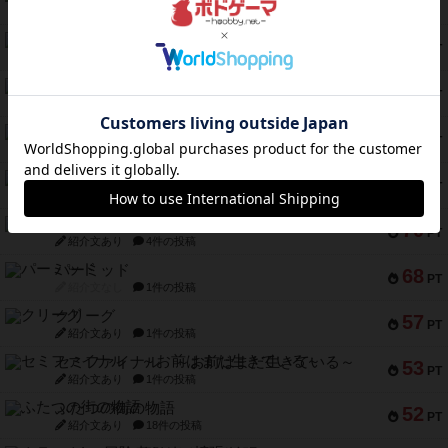
PT
紹介文なし
1件の投稿
フラットアイアン
118
PT
紹介文なし
2件の投稿
エコーズ・オブ・タイム
118
PT
紹介文なし
8件の投稿
南北戦争
79
PT
紹介文あり
1件の投稿
キャプテン・フリップ：イスラ・ボンバ
72
PT
紹介文なし
2件の投稿
メメントオンラインタクティクス
70
PT
紹介文あり
4件の投稿
パーミッド
68
PT
紹介文なし
1件の投稿
クリーグ
57
PT
紹介文あり
1件の投稿
セミファイナル ～お前はまだ生きている～
53
PT
紹介文あり
1件の投稿
ふたつの街の物語
52
PT
紹介文あり
18件の投稿