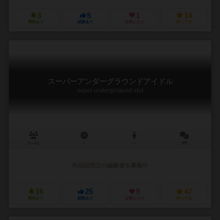
3
5
1
14
興味あり
経験あり
お気に入り
持ってる
スーパーアンダーグラウンドアイドル
super undergroaund idol
3～4人
－
ー
0件
作品説明文の編集者を募集中
16
25
5
47
興味あり
経験あり
お気に入り
持ってる