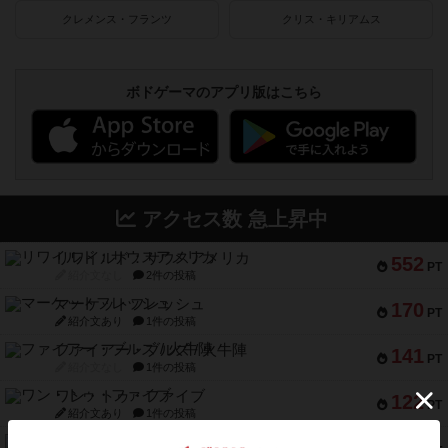
クレメンス・フランツ
クリス・キリアムス
ボドゲーマのアプリ版はこちら
アクセス数 急上昇中
リワイルド：サウスアメリカ
552
PT
紹介文なし
2件の投稿
マーケットフレッシュ
170
PT
紹介文あり
1件の投稿
ファイアー・ブルズ / 火牛陣
141
PT
紹介文なし
1件の投稿
ワン・トゥ・ファイブ
122
PT
紹介文あり
1件の投稿
トランスオリエント・エクスプレス
119