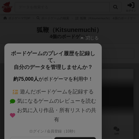
ログイン
ボドゲーマTOP
ボードゲームの検索
狐鞭（Kitsunemuchi） 4個のボードゲー
狐鞭（Kitsunemuchi）
4個のボードゲーム
閉じる
ボードゲームのプレイ履歴を記録し
検索メニュー
て、
自分のデータを管理しませんか？
約75,000人
がボドゲーマを利用中！
遊んだボードゲームを記録する
ストーカーマンション
気になるゲームのレビューを読む
Stalker Mansion
5.8
お気に入り作品・所有リストの共
有
ログイン / 会員登録（10秒）
3～4人
15～30分
15歳～
10件