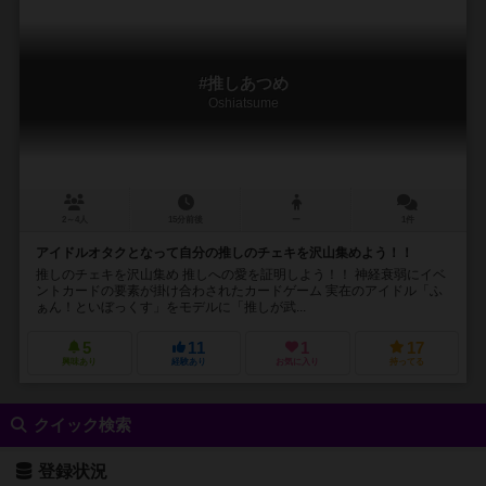
#推しあつめ
Oshiatsume
2～4人
15分前後
ー
1件
アイドルオタクとなって自分の推しのチェキを沢山集めよう！！
推しのチェキを沢山集め 推しへの愛を証明しよう！！ 神経衰弱にイベ
ントカードの要素が掛け合わされたカードゲーム 実在のアイドル「ふ
ぁん！といぼっくす」をモデルに「推しが武...
5
11
1
17
興味あり
経験あり
お気に入り
持ってる
クイック検索
登録状況