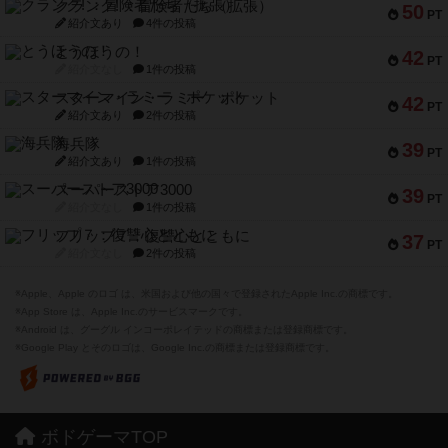
クランク! ：冒険者たち（拡張）
50
PT
紹介文あり
4件の投稿
とうほうの！
42
PT
紹介文なし
1件の投稿
スターマイン・ラミー ポケット
42
PT
紹介文あり
2件の投稿
海兵隊
39
PT
紹介文あり
1件の投稿
スーパーストア3000
39
PT
紹介文なし
1件の投稿
フリップ７：復讐心とともに
37
PT
紹介文なし
2件の投稿
※Apple、Apple のロゴ は、米国および他の国々で登録されたApple Inc.の商標です。
※App Store は、Apple Inc.のサービスマークです。
※Android は、グーグル インコーポレイテッドの商標または登録商標です。
※Google Play とそのロゴは、Google Inc.の商標または登録商標です。
ボドゲーマTOP