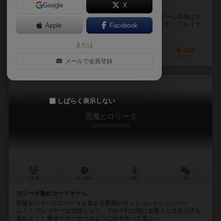
Google
X
殺られる前に殺れ！！正体隠匿系カードバトルゲーム！
マンションが舞台の正体隠匿系カードバトルゲーム。 ゲーム自体はサ
クサク進行し、ライトな感覚で何度も遊ぶことが出来ます。 プレイヤ
Apple
Facebook
ーは始めにランダムで【ストーカー】【ア...
または
164
290
51
241
興味あり
経験あり
お気に入り
持ってる
メールで会員登録
しばらく表示しない
悪魔とロリータ
akumatororiita
2人用
30～60分
15歳～
1件
ロリータ集めカードゲーム
部屋をのぞいてロリータを集める禁断のセットコレクションゲー
ム！！ プレイヤーは牧師となり、それぞれの役に必要となる女の子を
集めよう！ 麻雀やポーカーのように役を作って遊ぶ...