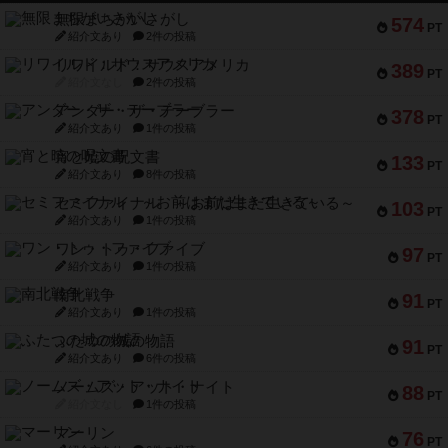
無限まちがいさがし
574
PT
紹介文あり
2件の投稿
リワイルド：サウスアメリカ
389
PT
紹介文なし
2件の投稿
アンダー・ザ・テーブラー
378
PT
紹介文あり
1件の投稿
宵と暁の呪文書
133
PT
紹介文あり
8件の投稿
セミファイナル ～お前はまだ生きている～
103
PT
紹介文あり
1件の投稿
ワン・トゥ・ファイブ
97
PT
紹介文あり
1件の投稿
南北戦争
91
PT
紹介文あり
1件の投稿
ふたつの城の物語
91
PT
紹介文あり
6件の投稿
ノームズ・アット・ナイト
88
PT
紹介文なし
1件の投稿
マーリン
76
PT