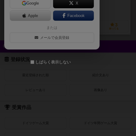
Google
X
作品説明文の編集者を募集中
Apple
Facebook
2
0
0
3
または
興味あり
経験あり
お気に入り
持ってる
メールで会員登録
クイック検索
登録状況
しばらく表示しない
最近登録された順
紹介文あり
レビューあり
画像あり
受賞作品
ドイツゲーム大賞
ドイツ年間ゲーム大賞