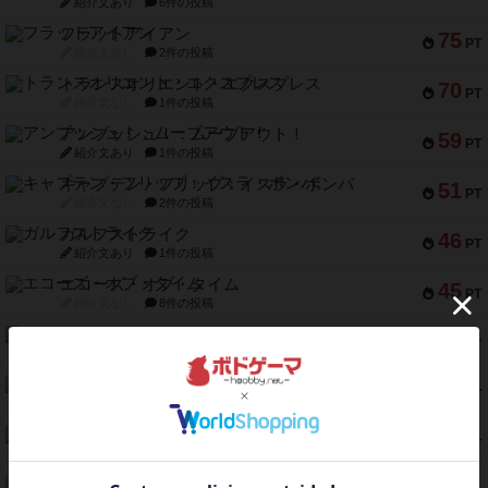
紹介文あり
6件の投稿
フラットアイアン
75
PT
紹介文なし
2件の投稿
トランスオリエント・エクスプレス
70
PT
紹介文なし
1件の投稿
アンブッシュ！：ムーブアウト！
59
PT
紹介文あり
1件の投稿
キャプテン・フリップ：イスラ・ボンバ
51
PT
紹介文なし
2件の投稿
ガルフストライク
46
PT
紹介文あり
1件の投稿
エコーズ・オブ・タイム
45
PT
紹介文なし
8件の投稿
スカルキング
45
PT
紹介文あり
12件の投稿
海兵隊
45
PT
紹介文あり
1件の投稿
Bitter End ブタペスト救出作戦
45
PT
紹介文なし
1件の投稿
ドコジャン