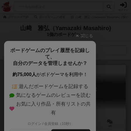
ログイン
ボドゲーマTOP
ボードゲームの検索
山﨑 雅弘（Yamazaki Masahiro) 1
山﨑 雅弘（Yamazaki Masahiro)
1個のボードゲーム
閉じる
ボードゲームのプレイ履歴を記録し
検索メニュー
て、
自分のデータを管理しませんか？
約75,000人
がボドゲーマを利用中！
遊んだボードゲームを記録する
ツィタデレ作戦 クルスクの決戦
気になるゲームのレビューを読む
Zitadele: duel for Kursk, 1943
お気に入り作品・所有リストの共
有
ログイン / 会員登録（10秒）
2人用
－
ー
0件