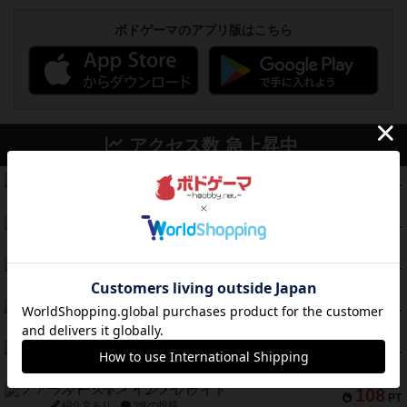
ボドゲーマのアプリ版はこちら
アクセス数 急上昇中
コレクト！
340
PT
紹介文なし
1件の投稿
無限まちがいさがし
322
PT
紹介文あり
2件の投稿
ガルフストライク
217
PT
紹介文あり
1件の投稿
クルティボ
203
PT
紹介文なし
1件の投稿
1809
112
PT
紹介文あり
1件の投稿
ファースト・イン・フライト
108
PT
紹介文あり
3件の投稿