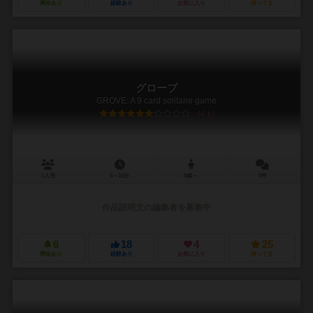
興味あり
経験あり
お気に入り
持ってる
グローブ
GROVE: A 9 card solitaire game
6.1
1人用
5～10分
8歳～
0件
作品説明文の編集者を募集中
6
18
4
25
興味あり
経験あり
お気に入り
持ってる