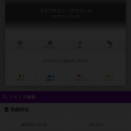
スクワラリン・アラウンド
Squirrelin' Around
2～4人
15～30分
6歳～
0件
作品説明文の編集者を募集中
1
4
1
1
興味あり
経験あり
お気に入り
持ってる
クイック検索
登録状況
最近登録された順
紹介文あり