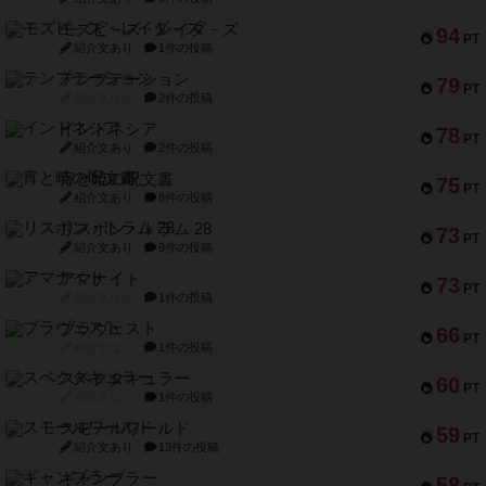
モズビ－ズ・レイダ－ズ
94
PT
紹介文あり
1件の投稿
テンプテーション
79
PT
紹介文なし
2件の投稿
インドネシア
78
PT
紹介文あり
2件の投稿
宵と暁の呪文書
75
PT
紹介文あり
8件の投稿
リスボン・トラム 28
73
PT
紹介文あり
9件の投稿
アマナイト
73
PT
紹介文なし
1件の投稿
ブラヴェスト
66
PT
紹介文なし
1件の投稿
スペクタキュラー
60
PT
紹介文なし
1件の投稿
スモールワールド
59
PT
紹介文あり
13件の投稿
ギャンブラー
58