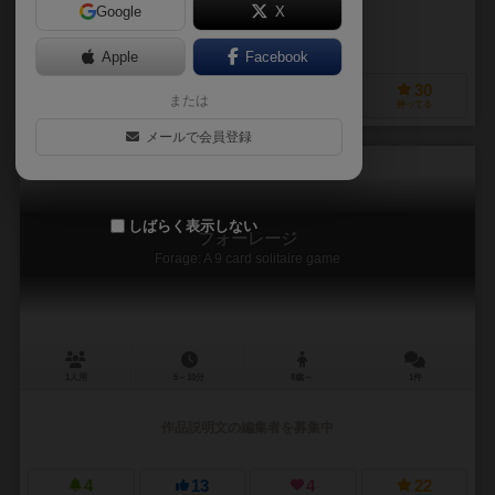
Google
X
作品説明文の編集者を募集中
Apple
Facebook
6
24
7
30
または
興味あり
経験あり
お気に入り
持ってる
メールで会員登録
しばらく表示しない
フォーレージ
Forage: A 9 card solitaire game
1人用
5～10分
8歳～
1件
作品説明文の編集者を募集中
4
13
4
22