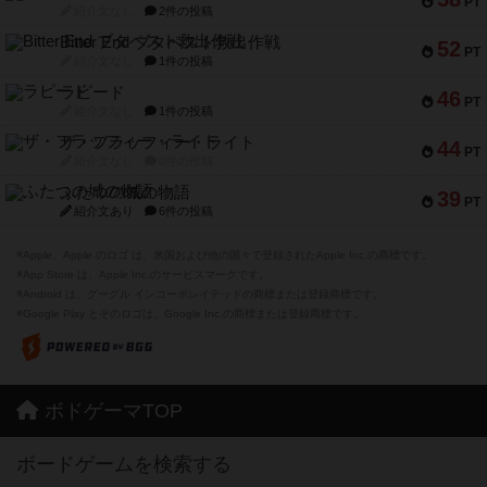
PT
紹介文なし
2件の投稿
Bitter End ブタペスト救出作戦
52
PT
紹介文なし
1件の投稿
ラピード
46
PT
紹介文なし
1件の投稿
ザ・フラッフィー・ライト
44
PT
紹介文なし
0件の投稿
ふたつの城の物語
39
PT
紹介文あり
6件の投稿
※Apple、Apple のロゴ は、米国および他の国々で登録されたApple Inc.の商標です。
※App Store は、Apple Inc.のサービスマークです。
※Android は、グーグル インコーポレイテッドの商標または登録商標です。
※Google Play とそのロゴは、Google Inc.の商標または登録商標です。
ボドゲーマTOP
ボードゲームを検索する