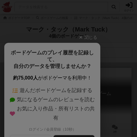
ログイン
ボドゲーマTOP
ボードゲームの検索
マーク・タック（Mark Tuck） 4個のボ
マーク・タック（Mark Tuck）
4個のボードゲーム
閉じる
ボードゲームのプレイ履歴を記録し
検索メニュー
て、
自分のデータを管理しませんか？
約75,000人
がボドゲーマを利用中！
遊んだボードゲームを記録する
オーチャード：9カードソリティアゲーム
気になるゲームのレビューを読む
Orchard: A 9 card solitaire game
6.0
お気に入り作品・所有リストの共
有
ログイン / 会員登録（10秒）
1人用
5～10分
8歳～
2件