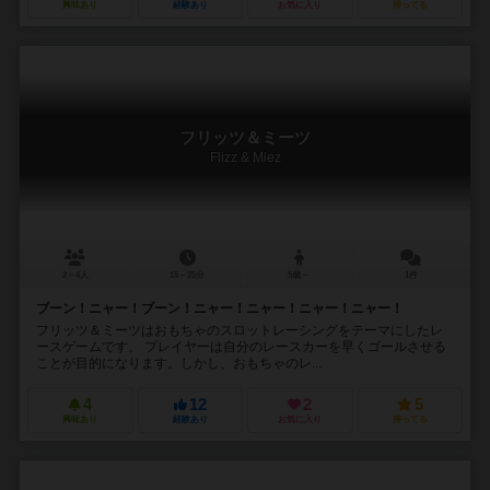
興味あり
経験あり
お気に入り
持ってる
フリッツ＆ミーツ
Flizz & Miez
2～4人
15～25分
5歳～
1件
ブーン！ニャー！ブーン！ニャー！ニャー！ニャー！ニャー！
フリッツ＆ミーツはおもちゃのスロットレーシングをテーマにしたレ
ースゲームです。 プレイヤーは自分のレースカーを早くゴールさせる
ことが目的になります。しかし、おもちゃのレ...
4
12
2
5
興味あり
経験あり
お気に入り
持ってる