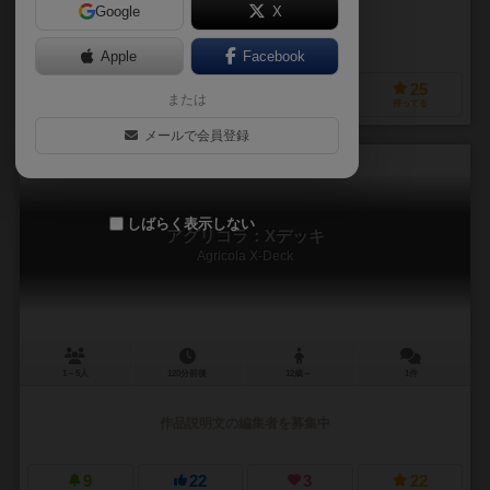
Google
X
作品説明文の編集者を募集中
Apple
Facebook
6
8
4
25
または
興味あり
経験あり
お気に入り
持ってる
メールで会員登録
しばらく表示しない
アグリコラ：Xデッキ
Agricola X-Deck
1～5人
120分前後
12歳～
1件
作品説明文の編集者を募集中
9
22
3
22