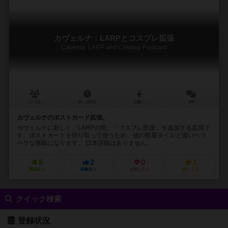
カヴェルナ：LARPとコスプレ拡張
Caverna: LARP and Cosplay Postcard
1～7人
30～210分
12歳～
1件
カヴェルナのポストカード拡張。
カヴェルナに新しく「LARPの間」「コスプレ部屋」を追加する拡張で
す。ポストカードを切り取って使うため、他の部屋タイルと違いペラ
ペラな厚紙になります。 日本語版はありません...
6
2
0
1
興味あり
経験あり
お気に入り
持ってる
クイック検索
登録状況