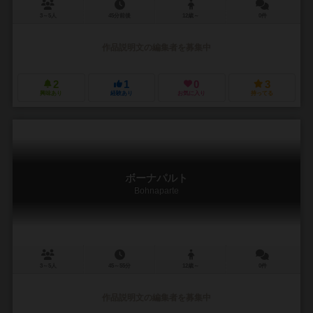
3～5人
45分前後
12歳～
0件
作品説明文の編集者を募集中
2
1
0
3
興味あり
経験あり
お気に入り
持ってる
ボーナパルト
Bohnaparte
3～5人
45～55分
12歳～
0件
作品説明文の編集者を募集中