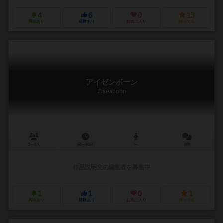
4
6
0
13
興味あり
経験あり
お気に入り
持ってる
アイゼンボーン
Eisenbohn
3～5人
60～80分
ー
0件
作品説明文の編集者を募集中
1
1
0
1
興味あり
経験あり
お気に入り
持ってる