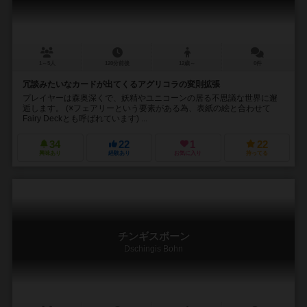
1～5人
120分前後
12歳～
0件
冗談みたいなカードが出てくるアグリコラの変則拡張
プレイヤーは森奥深くで、妖精やユニコーンの居る不思議な世界に邂
逅します。 (※フェアリーという要素がある為、表紙の絵と合わせて
Fairy Deckとも呼ばれています) ...
34
22
1
22
興味あり
経験あり
お気に入り
持ってる
チンギスボーン
Dschingis Bohn