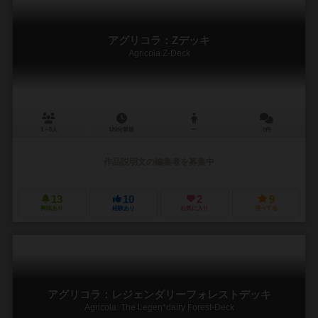
アグリコラ：Zデッキ
Agricola Z-Deck
1～5人
120分前後
ー
0件
作品説明文の編集者を募集中
13
10
2
9
興味あり
経験あり
お気に入り
持ってる
アグリコラ：レジェンダリーフォレストデッキ
Agricola: The Legen*dairy Forest-Deck