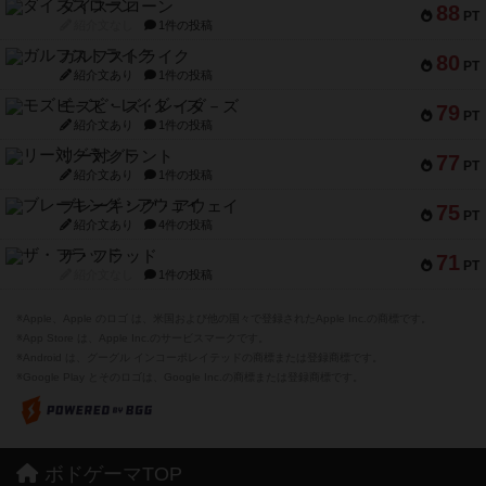
ダイススローン
88
PT
紹介文なし
1件の投稿
ガルフストライク
80
PT
紹介文あり
1件の投稿
モズビ－ズ・レイダ－ズ
79
PT
紹介文あり
1件の投稿
リー対グラント
77
PT
紹介文あり
1件の投稿
ブレーキング・アウェイ
75
PT
紹介文あり
4件の投稿
ザ・フラッド
71
PT
紹介文なし
1件の投稿
※Apple、Apple のロゴ は、米国および他の国々で登録されたApple Inc.の商標です。
※App Store は、Apple Inc.のサービスマークです。
※Android は、グーグル インコーポレイテッドの商標または登録商標です。
※Google Play とそのロゴは、Google Inc.の商標または登録商標です。
ボドゲーマTOP