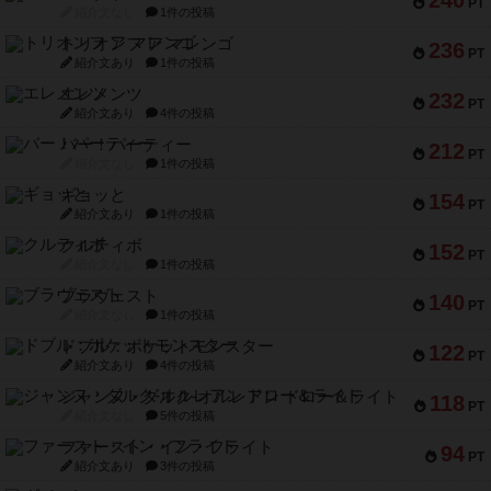
PT
紹介文なし
1件の投稿
トリオンフ ア マレンゴ
236
PT
紹介文あり
1件の投稿
エレメンツ
232
PT
紹介文あり
4件の投稿
バー！パーティー
212
PT
紹介文なし
1件の投稿
ギョッと
154
PT
紹介文あり
1件の投稿
クルティボ
152
PT
紹介文なし
1件の投稿
ブラヴェスト
140
PT
紹介文なし
1件の投稿
ドブル：ポケットモンスター
122
PT
紹介文あり
4件の投稿
ジャンヌ・ダルク-オルレアン ドロー＆ライト
118
PT
紹介文なし
5件の投稿
ファースト・イン・フライト
94
PT
紹介文あり
3件の投稿