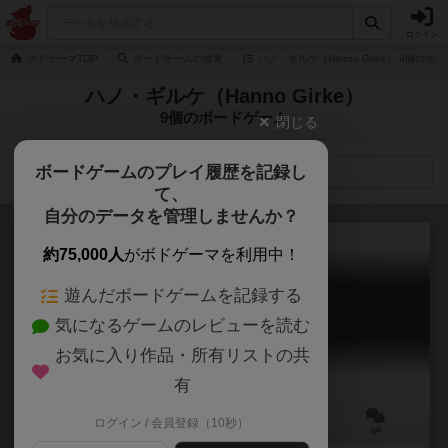
ログイン
ボドゲーマTOP
ボードゲームの検索
ハノ・ギルケ（Hanno Girke） 9個のボ
ハノ・ギルケ（Hanno Girke）
9個のボードゲーム
閉じる
ボードゲームのプレイ履歴を記録し
検索メニュー
て、
自分のデータを管理しませんか？
約75,000人
がボドゲーマを利用中！
遊んだボードゲームを記録する
ハイ・ボーン
気になるゲームのレビューを読む
High Bohn
お気に入り作品・所有リストの共
有
ログイン / 会員登録（10秒）
2～5人
60～80分
12歳～
0件