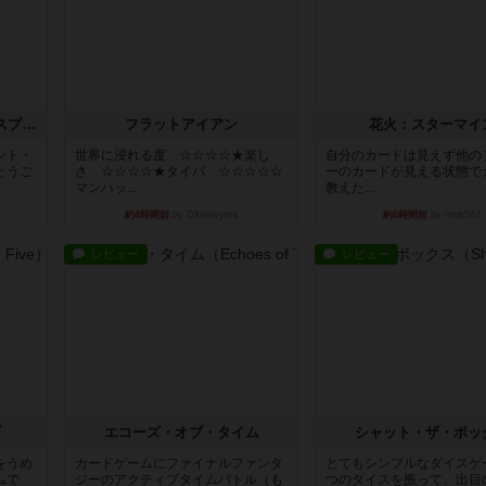
トランスオリエント・エクスプレス
フラットアイアン
花火：スターマイ
ント・
世界に浸れる度 ☆☆☆☆★楽し
自分のカードは見えず他の
とうご
さ ☆☆☆☆★タイパ ☆☆☆☆☆
ーのカードが見える状態で
マンハッ...
教えた...
約4時間前
by DKnewyork
約6時間前
by mob567
レビュー
レビュー
ブ
エコーズ・オブ・タイム
シャット・ザ・ボッ
をうめ
カードゲームにファイナルファンタ
とてもシンプルなダイスゲ
ムで
ジーのアクティブタイムバトル（も
つのダイスを振って、出目