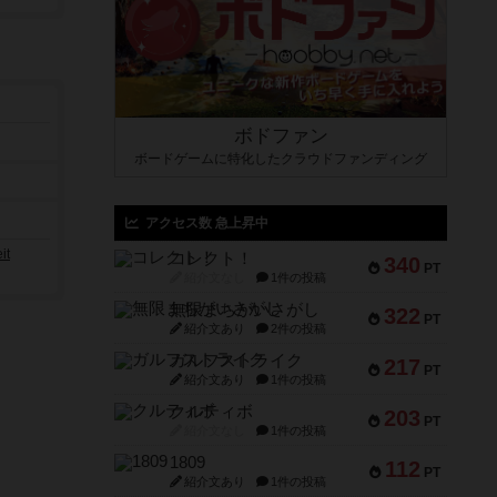
ボドファン
ボードゲームに特化したクラウドファンディング
アクセス数 急上昇中
it
コレクト！
340
PT
紹介文なし
1件の投稿
無限まちがいさがし
322
PT
紹介文あり
2件の投稿
ガルフストライク
217
PT
紹介文あり
1件の投稿
クルティボ
203
PT
紹介文なし
1件の投稿
1809
112
PT
紹介文あり
1件の投稿