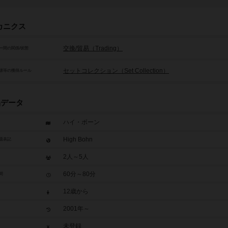
カニクス
交換/貿易（Trading）
ー間の関係/状態
セットコレクション（Set Collection）
源等の獲得ルール
品データ
ハイ・ボーン
High Bohn
題表記
2人～5人
60分～80分
間
12歳から
2001年～
未登録