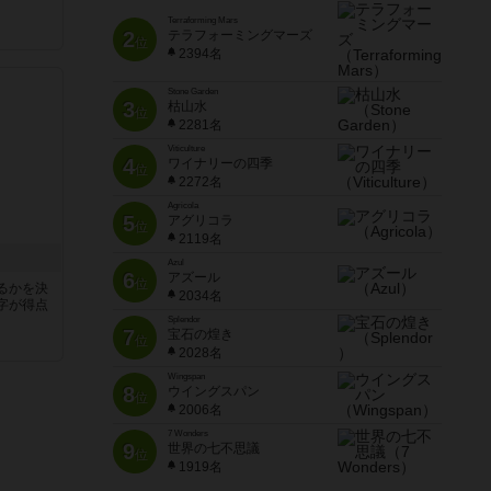
Terraforming Mars
2
テラフォーミングマーズ
位
2394名
Stone Garden
3
枯山水
位
2281名
Viticulture
4
ワイナリーの四季
位
2272名
Agricola
5
アグリコラ
位
2119名
Azul
6
アズール
位
るかを決
2034名
字が得点
Splendor
7
宝石の煌き
位
2028名
Wingspan
8
ウイングスパン
位
2006名
7 Wonders
9
世界の七不思議
位
1919名