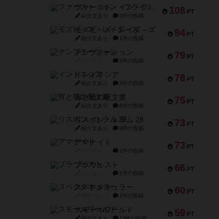
ファースト・イン・フライト
108
PT
紹介文あり
3件の投稿
モズビ－ズ・レイダ－ズ
94
PT
紹介文あり
1件の投稿
テンプテーション
79
PT
紹介文なし
2件の投稿
インドネシア
78
PT
紹介文あり
2件の投稿
宵と暁の呪文書
75
PT
紹介文あり
8件の投稿
リスボン・トラム 28
73
PT
紹介文あり
9件の投稿
アマナイト
73
PT
紹介文なし
1件の投稿
ブラヴェスト
66
PT
紹介文なし
1件の投稿
スペクタキュラー
60
PT
紹介文なし
1件の投稿
スモールワールド
59
PT
紹介文あり
13件の投稿