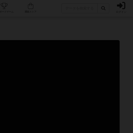
ログイン
カフェ/店舗
人気ボードゲーム
通販ストア