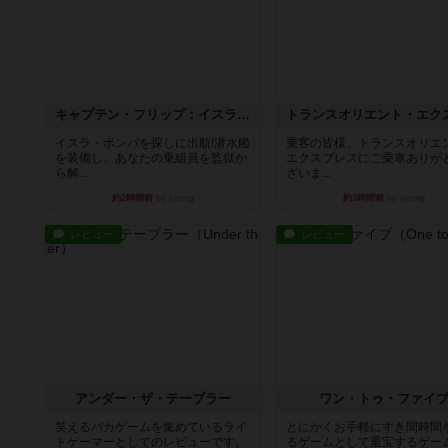
キャプテン・フリップ：イスラ・ボンバ
イスラ・ボンバを探しに出航!潜水艦
乗客の皆様、トランスオリエ
を装備し、あなたの乗組員を監獄か
エクスプレスにご乗車ありが
ら解...
ざいま...
約2時間前
by jurong
約3時間前
by jurong
レビュー
レビュー
アンダー・ザ・テーブラー
ワン・トゥ・ファイ
笑えるバカゲームを集めているライ
とにかくお手軽にすき間時間
トゲーマーとしてのレビューです。
るゲームとして重宝するゲー