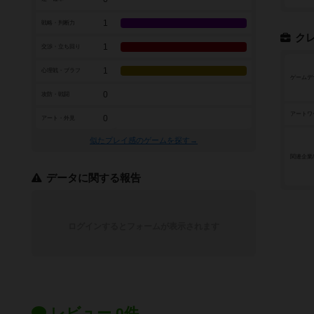
1
戦略・判断力
ク
1
交渉・立ち回り
1
心理戦・ブラフ
ゲームデ
0
攻防・戦闘
アートワ
0
アート・外見
似たプレイ感のゲームを探す→
関連企業
データに関する報告
ログインするとフォームが表示されます
レビュー 0件