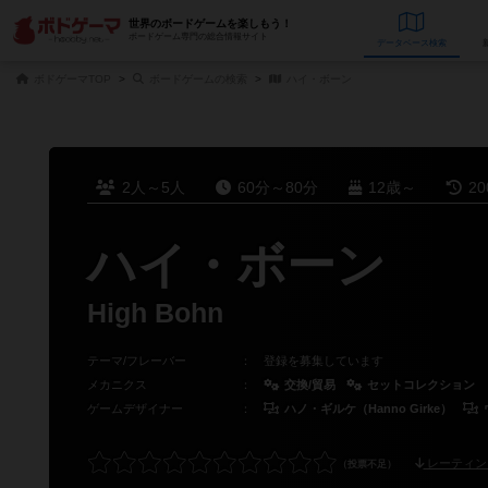
世界のボードゲームを楽しもう！
ボードゲーム専門の総合情報サイト
データベース
検
ボドゲーマTOP
ボードゲームの検索
ハイ・ボーン
2人～5人
60分～80分
12歳～
2
ハイ・ボーン
High Bohn
テーマ/フレーバー
：
登録を募集しています
メカニクス
：
交換/貿易
セットコレクション
ゲームデザイナー
：
ハノ・ギルケ（Hanno Girke）
レーティン