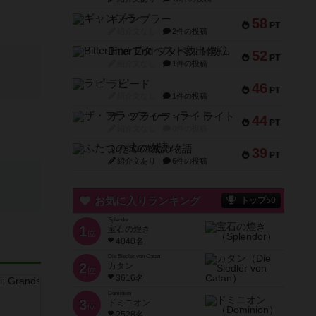
ギャンブラー
58
PT
紹介文なし
2件の投稿
Bitter End ブタペスト救出作戦
52
PT
紹介文なし
1件の投稿
ラピード
46
PT
紹介文なし
1件の投稿
ザ・フラッフィー・ライト
44
PT
紹介文なし
0件の投稿
ふたつの城の物語
39
PT
紹介文あり
6件の投稿
お気に入りランキング
トップ50
Splendor
1
宝石の煌き
位
4040名
Die Siedler von Catan
2
カタン
位
3616名
Dominion
3
ドミニオン
位
2528名