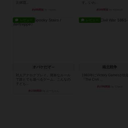
正体隠...
す。いわ...
約8時間前
by toyota
約9時間前
by nabekoh
レビュー
レビュー
オバケだぞ～
南北戦争
対人アナログプレイ。簡単なルール
1983年にVictory Gamesが
で誰とでも遊べるゲーム。こんなの
『The Civil ...
子ども...
約19時間前
by Chaco
約15時間前
by おーちゃん