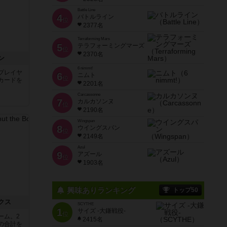
Battle Line
4
バトルライン
位
2377名
Terraforming Mars
5
テラフォーミングマーズ
位
2370名
ン
6 nimmt!
プレイヤ
6
ニムト
位
カードを
2201名
Carcassonne
7
カルカソンヌ
位
2190名
Wingspan
8
ウイングスパン
位
2149名
Azul
9
アズール
位
1903名
興味ありランキング
トップ50
クス
SCYTHE
1
サイズ -大鎌戦役-
位
ーム。2
2415名
の合計を