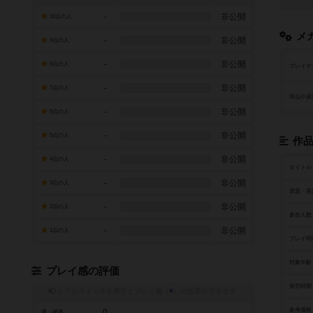
-
非公開
10点の人
メ
-
非公開
9点の人
-
非公開
8点の人
プレイヤ
-
非公開
7点の人
得点や資
-
非公開
6点の人
-
非公開
5点の人
作
-
非公開
4点の人
タイトル
-
非公開
3点の人
原題・英
-
非公開
2点の人
参加人数
-
非公開
1点の人
プレイ時
対象年齢
プレイ感の評価
発売時期
トグルスイッチを押すとプレイ感（
※
）の投票ができます
参考価格
0
運・確率