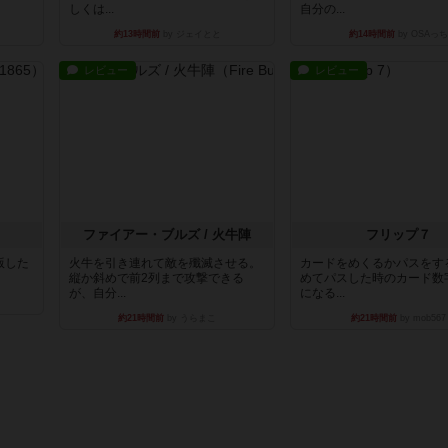
しくは...
自分の...
約13時間前
by ジェイとと
約14時間前
by OSAっち
レビュー
レビュー
ファイアー・ブルズ / 火牛陣
フリップ７
出版した
火牛を引き連れて敵を殲滅させる。
カードをめくるかパスをす
縦か斜めで前2列まで攻撃できる
めてパスした時のカード数
が、自分...
になる...
約21時間前
by うらまこ
約21時間前
by mob567