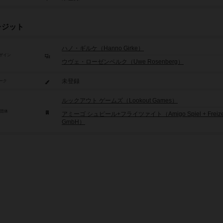
レジット
ハノ・ギルケ（Hanno Girke）
ザイン
ウヴェ・ローゼンベルク（Uwe Rosenberg）
未登録
ーク
ルックアウト ゲームズ（Lookout Games）
/団体
アミーゴ シュピール+フライツァイト（Amigo Spiel + Freize
GmbH）