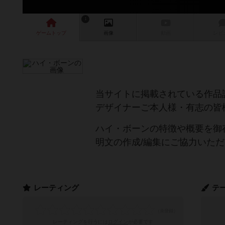
1
ゲーム
トップ
画像
動画
レビ
当サイトに掲載されている作品
デザイナーご本人様・有志の皆
ハイ・ボーンの特徴や概要を御
明文の作成/編集にご協力いた
レーティング
テ
レーティングを行うには
ログイン
が必要です