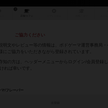
2
ュー
店舗/
カフェ
リプレイ
日記
戦略
・コツ
ルール
ご協力ください
説明文やレビュー等の情報は、ボドゲーマ運営事務局・
様にご協力をいただきながら登録されています。
存知の方は、ヘッダーメニューからログイン/会員登録
だければ幸いです。
ーマ/フレーバー
未登録