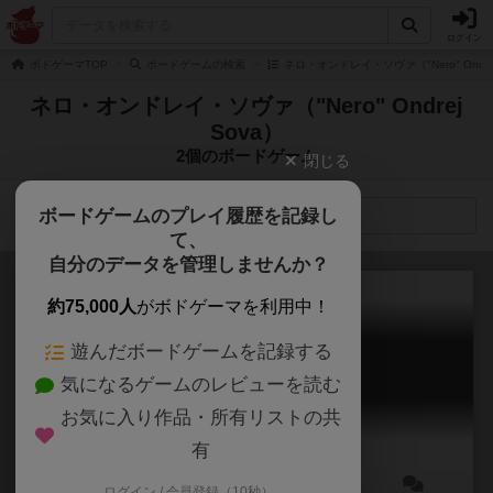
ログイン
ボドゲーマTOP
ボードゲームの検索
ネロ・オンドレイ・ソヴァ（"Nero" Ondre
ネロ・オンドレイ・ソヴァ（"Nero" Ondrej
Sova）
2個のボードゲーム
閉じる
ボードゲームのプレイ履歴を記録し
検索メニュー
て、
自分のデータを管理しませんか？
約75,000人
がボドゲーマを利用中！
遊んだボードゲームを記録する
コンボアフリカ
気になるゲームのレビューを読む
Kombo Afrika
お気に入り作品・所有リストの共
有
ログイン / 会員登録（10秒）