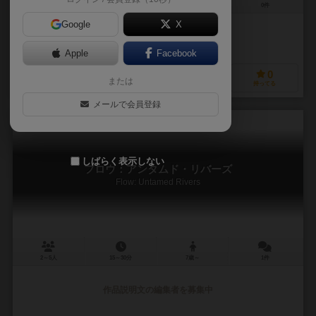
2～4人
20～40分
10歳～
0件
Google
X
作品説明文の編集者を募集中
Apple
Facebook
2
0
0
0
または
興味あり
経験あり
お気に入り
持ってる
メールで会員登録
しばらく表示しない
フロウ：アンタムド・リバーズ
Flow: Untamed Rivers
2～5人
15～30分
7歳～
1件
作品説明文の編集者を募集中