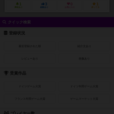
1
3
0
1
興味あり
経験あり
お気に入り
持ってる
クイック検索
登録状況
最近登録された順
紹介文あり
レビューあり
画像あり
受賞作品
ドイツゲーム大賞
ドイツ年間ゲーム大賞
フランス年間ゲーム大賞
ゲームマーケット大賞
プレイヤー数