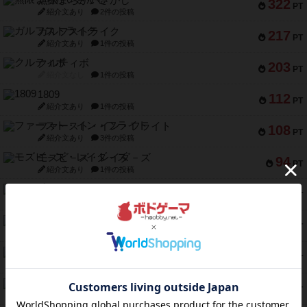
無限まちがいさがし
322
PT
紹介文あり
2件の投稿
ガルフストライク
217
PT
紹介文あり
1件の投稿
クルティボ
203
PT
紹介文なし
1件の投稿
1809
112
PT
紹介文あり
1件の投稿
ファースト・イン・フライト
108
PT
紹介文あり
3件の投稿
モズビ－ズ・レイダ－ズ
94
PT
紹介文あり
1件の投稿
テンプテーション
79
PT
紹介文なし
2件の投稿
インドネシア
78
PT
紹介文あり
2件の投稿
宵と暁の呪文書
75
PT
紹介文あり
8件の投稿
リスボン・トラム 28
73
PT
紹介文あり
9件の投稿