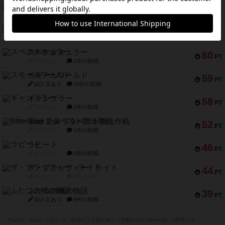
アマナイト
73
PT
紹介文なし
1件の投稿
ブラヴェスト
66
PT
紹介文なし
1件の投稿
スペクタキュラー
60
PT
紹介文なし
1件の投稿
スモールワールド
59
PT
紹介文あり
13件の投稿
ギャンブラー
58
PT
紹介文なし
2件の投稿
Bitter End ブタペスト救出作戦
52
PT
紹介文なし
1件の投稿
ラピード
46
PT
紹介文なし
1件の投稿
ザ・フラッフィー・ライト
44
PT
紹介文なし
0件の投稿
ふたつの城の物語
39
PT
紹介文あり
6件の投稿
※Apple、Apple のロゴ は、米国および他の国々で登録されたApple Inc.の商標です。