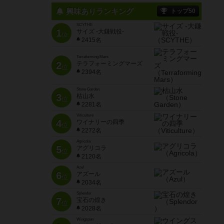
興味ありランキング
トップ50
SCYTHE
1
サイズ -大鎌戦役-
位
2415名
Terraforming Mars
2
テラフォーミングマーズ
位
2394名
Stone Garden
3
枯山水
位
2281名
Viticulture
4
ワイナリーの四季
位
2272名
Agricola
5
アグリコラ
位
2120名
Azul
6
アズール
位
2034名
Splendor
7
宝石の煌き
位
2028名
Wingspan