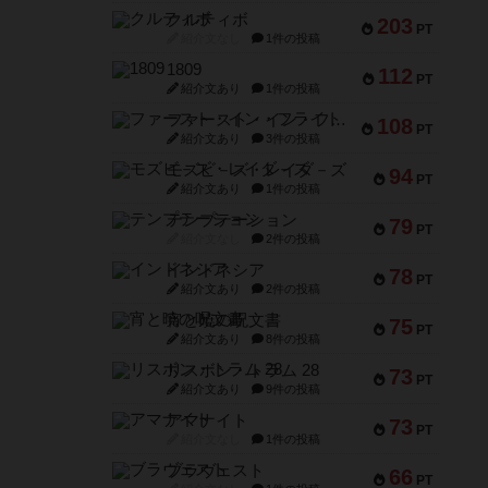
クルティボ
203
PT
紹介文なし
1件の投稿
1809
112
PT
紹介文あり
1件の投稿
ファースト・イン・フライト
108
PT
紹介文あり
3件の投稿
モズビ－ズ・レイダ－ズ
94
PT
紹介文あり
1件の投稿
テンプテーション
79
PT
紹介文なし
2件の投稿
インドネシア
78
PT
紹介文あり
2件の投稿
宵と暁の呪文書
75
PT
紹介文あり
8件の投稿
リスボン・トラム 28
73
PT
紹介文あり
9件の投稿
アマナイト
73
PT
紹介文なし
1件の投稿
ブラヴェスト
66
PT