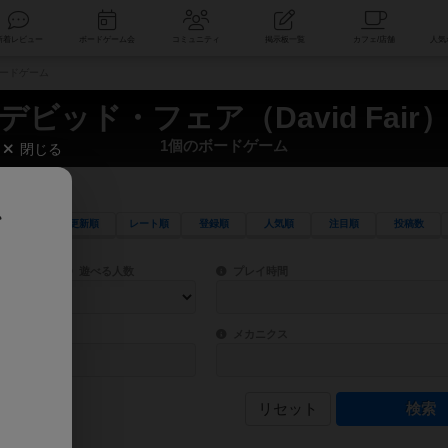
索
新着レビュー
ボードゲーム会
コミュニティ
掲示板一覧
のボードゲーム
デビッド・フェア（David Fair
1個のボードゲーム
閉じる
、
更新順
レート順
登録順
人気順
注目順
投稿数
ワード検索ができます。
検索できます。
プレイ対象人数に含まれるボードゲームを指定します。
目安となる所要時間を指定することができ
遊べる人数
プレイ時間
物などモチーフ・ストーリーを指定することができます。直感的にゲームシステムを理解
ゲーム性を構成するコアシステムです。主
バー
メカニクス
リセット