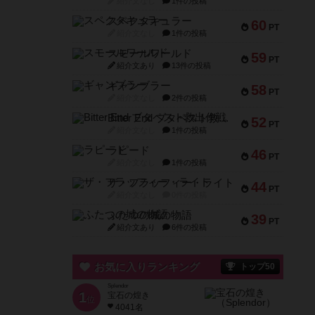
紹介文なし
1件の投稿
スペクタキュラー
60
PT
紹介文なし
1件の投稿
スモールワールド
59
PT
紹介文あり
13件の投稿
ギャンブラー
58
PT
紹介文なし
2件の投稿
Bitter End ブタペスト救出作戦
52
PT
紹介文なし
1件の投稿
ラピード
46
PT
紹介文なし
1件の投稿
ザ・フラッフィー・ライト
44
PT
紹介文なし
0件の投稿
ふたつの城の物語
39
PT
紹介文あり
6件の投稿
お気に入りランキング
トップ50
Splendor
1
宝石の煌き
位
4041名