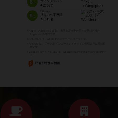
8
ウイングスパン
位
2006名
7 Wonders
9
世界の七不思議
位
1919名
※Apple、Apple のロゴ は、米国および他の国々で登録された
Apple Inc.の商標です。
※App Store は、Apple Inc.のサービスマークです。
※Android は、グーグル インコーポレイテッドの商標または登録商
標です。
※Google Play とそのロゴは、Google Inc.の商標または登録商標で
す。