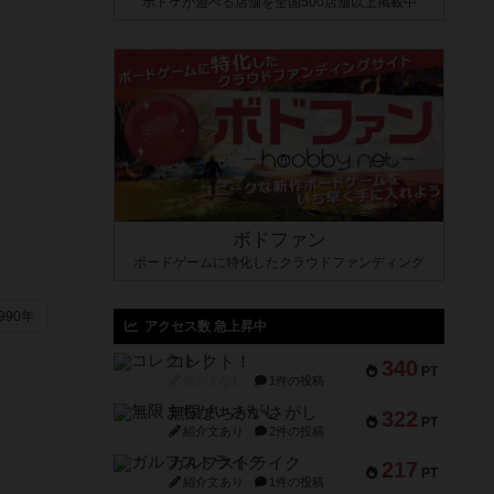
ボドゲが遊べる店舗を全国500店舗以上掲載中
ボドファン
ボードゲームに特化したクラウドファンディング
990年
アクセス数 急上昇中
コレクト！
340
PT
紹介文なし
1件の投稿
無限まちがいさがし
322
PT
紹介文あり
2件の投稿
ガルフストライク
217
PT
紹介文あり
1件の投稿