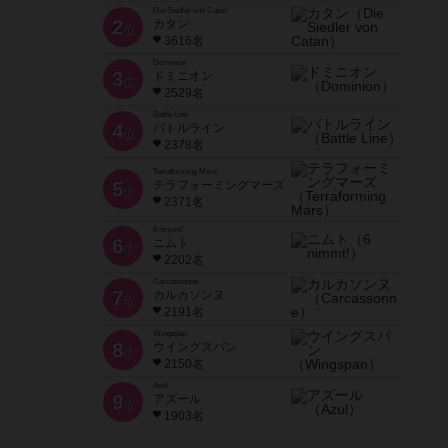
Die Siedler von Catan
2
カタン
位
3616名
Dominion
3
ドミニオン
位
2529名
Battle Line
4
バトルライン
位
2378名
Terraforming Mars
5
テラフォーミングマーズ
位
2371名
6 nimmt!
6
ニムト
位
2202名
Carcassonne
7
カルカソンヌ
位
2191名
Wingspan
8
ウイングスパン
位
2150名
Azul
9
アズール
位
1903名