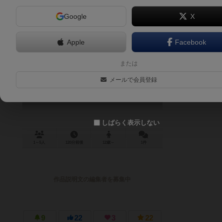
Google
X
Apple
Facebook
アグリコラ：Xデッキ
または
Agricola X-Deck
メールで会員登録
しばらく表示しない
1～5人
120分前後
12歳～
1件
作品説明文の編集者を募集中
9
22
3
22