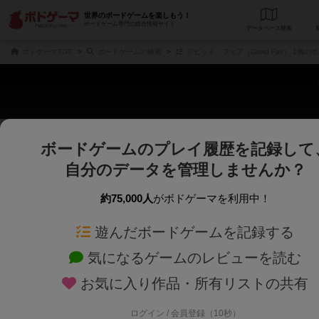
世界のボードゲームを楽しもう！
ボードゲーム専門の総合情報サイト
データベース
検
ボドゲーマTOP
ボードゲームの検索
デビッド・フェア（David Fair） 1個
ボードゲームのプレイ履歴を記録して
さくさく表示
じっくり表示
自分のデータを管理しませんか？
商品名、商品説明文、デザイナー名、テーマ名、メカニクス名を対象にフリー
ゲームデザイナー名を指定して
フリーワード
ゲームデザイナー
約75,000人
がボドゲーマを利用中！
遊んだボードゲームを記録する
対象年齢を指定します。
世界観や登場人
対象年齢
テーマ/フレー
気になるゲームのレビューを読む
お気に入り作品・所有リストの共有
ログイン / 会員登録（10秒）