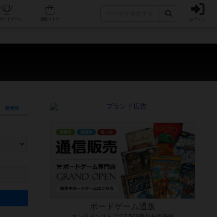
ログイン
カフェ/店舗
人気ボードゲーム
通販ストア
）
発売年
ます。マニュアルを読む時間や参加者へのルール説明時間は含まれていないため、初めて遊
できるよう、中世ファンタジー・クッキング・海賊同士の対決など、ゲームコンセプトを絞
にボードゲームに慣れている方向けの絞込機能です。例えば「ダイスロール」はランダム値
ボードゲーム通販
オンラインストアで7,500商品を販売中