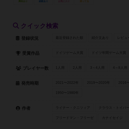
興味あり
経験あり
お気に入り
持ってる
クイック検索
最近登録された順
紹介文あり
レビュ
登録状況
ドイツゲーム大賞
ドイツ年間ゲーム大賞
受賞作品
1人用
2人用
3～4人用
4～8人用
プレイヤー数
2021〜2022年
2019〜2020年
2016
発売時期
1950〜1980年
ライナー・クニツィア
クラウス・トイバ
作者
フリードマン・フリーゼ
カナイセイジ