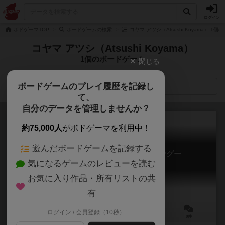
ログイン
ボドゲーマTOP
ボードゲームの検索
コヤマ アツシ（Atsushi Koyama） 1
コヤマ アツシ（Atsushi Koyama）
1個のボードゲーム
閉じる
ボードゲームのプレイ履歴を記録し
検索メニュー
て、
自分のデータを管理しませんか？
約75,000人
がボドゲーマを利用中！
遊んだボードゲームを記録する
どろんーニンジャ トリックテイキングー
気になるゲームのレビューを読む
DORON - Ninja Trick taking -
6.0
お気に入り作品・所有リストの共
有
ログイン / 会員登録（10秒）
3～6人
20～30分
10歳～
0件