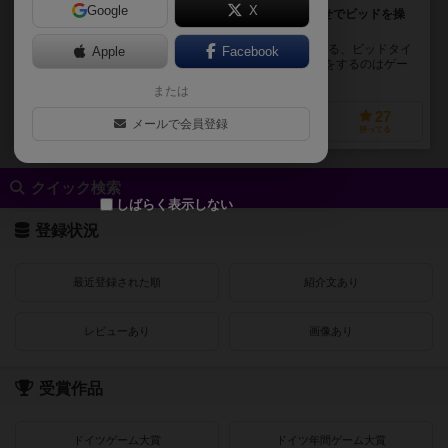
Google
X
不要な戦からは『どろん』と退散！カードの組み合わせでビッドを操
れ！
配られた9枚の手札から、自身が何度戦に勝つか予想する、ビッドタイ
Apple
Facebook
プのトリックテイキングゲームです。 ただし、ビッドをするのはゲー
ムが始まった後！ 自分のターン中にカードを...
または
10
31
4
27
メールで会員登録
興味あり
経験あり
お気に入り
持ってる
クイック検索
しばらく表示しない
登録状況
最近登録された順
紹介文あり
レビューあり
画像あり
受賞作品
ドイツゲーム大賞
ドイツ年間ゲーム大賞