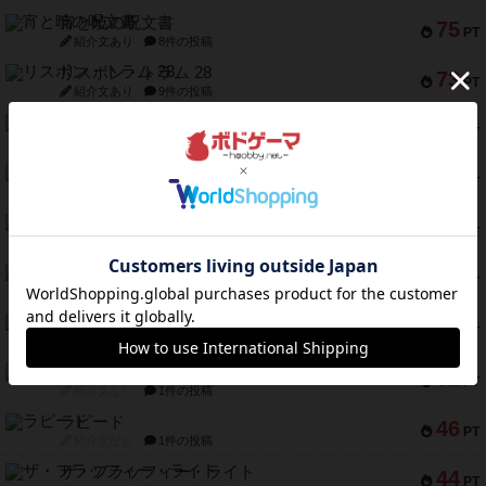
宵と暁の呪文書
75
PT
紹介文あり
8件の投稿
リスボン・トラム 28
73
PT
紹介文あり
9件の投稿
アマナイト
73
PT
紹介文なし
1件の投稿
ブラヴェスト
66
PT
紹介文なし
1件の投稿
スペクタキュラー
60
PT
紹介文なし
1件の投稿
スモールワールド
59
PT
紹介文あり
13件の投稿
ギャンブラー
58
PT
紹介文なし
2件の投稿
Bitter End ブタペスト救出作戦
52
PT
紹介文なし
1件の投稿
ラピード
46
PT
紹介文なし
1件の投稿
ザ・フラッフィー・ライト
44
PT