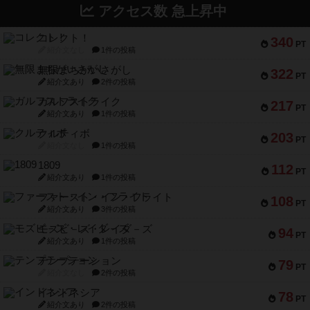
アクセス数 急上昇中
コレクト！
340
PT
紹介文なし
1件の投稿
無限まちがいさがし
322
PT
紹介文あり
2件の投稿
ガルフストライク
217
PT
紹介文あり
1件の投稿
クルティボ
203
PT
紹介文なし
1件の投稿
1809
112
PT
紹介文あり
1件の投稿
ファースト・イン・フライト
108
PT
紹介文あり
3件の投稿
モズビ－ズ・レイダ－ズ
94
PT
紹介文あり
1件の投稿
テンプテーション
79
PT
紹介文なし
2件の投稿
インドネシア
78
PT
紹介文あり
2件の投稿