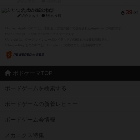
紹介文なし
0件の投稿
ふたつの城の物語
39
PT
紹介文あり
6件の投稿
※Apple、Apple のロゴ は、米国および他の国々で登録されたApple Inc.の商標です。
※App Store は、Apple Inc.のサービスマークです。
※Android は、グーグル インコーポレイテッドの商標または登録商標です。
※Google Play とそのロゴは、Google Inc.の商標または登録商標です。
ボドゲーマTOP
ボードゲームを検索する
ボードゲームの新着レビュー
ボードゲーム会情報
メカニクス特集