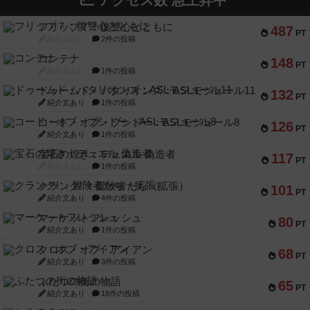
アクセス数 急上昇中
フリップ７：復讐心とともに
487
PT
紹介文なし
2件の投稿
コンテナ
148
PT
紹介文なし
1件の投稿
ドゥームド・バタリオンズ：ASLモジュール11
132
PT
紹介文あり
1件の投稿
コード・オブ・ブシドー：ASLモジュール8
126
PT
紹介文あり
1件の投稿
宝石の煌き：デュエル 偽造者
117
PT
紹介文なし
1件の投稿
クランク! ：冒険者たち（拡張）
101
PT
紹介文あり
4件の投稿
マーケットフレッシュ
80
PT
紹介文あり
1件の投稿
クロス・オブ・アイアン
68
PT
紹介文あり
3件の投稿
ふたつの街の物語
65
PT
紹介文あり
18件の投稿