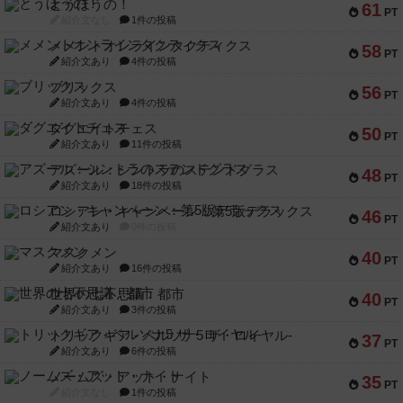
とうほうの！
61
PT
紹介文なし
1件の投稿
メメントオンラインタクティクス
58
PT
紹介文あり
4件の投稿
ブリックス
56
PT
紹介文あり
4件の投稿
ダグエイトチェス
50
PT
紹介文あり
11件の投稿
アズール：シントラのステンドグラス
48
PT
紹介文あり
18件の投稿
ロシアン・キャンペーン：第5版デラックス
46
PT
紹介文あり
0件の投稿
マスクメン
40
PT
紹介文あり
16件の投稿
世界の七不思議：都市
40
PT
紹介文あり
3件の投稿
トリックギア - ペルソナ5 ザ・ロイヤル-
37
PT
紹介文あり
6件の投稿
ノームズ・アット・ナイト
35
PT
紹介文なし
1件の投稿