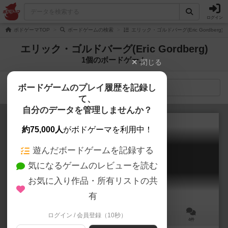
ログイン
ボドゲーマTOP
ボードゲームの検索
エリック・ゴルドバーグ(Eric Gordberg
エリック・ゴルドバーグ(Eric Gordberg)
1個のボードゲーム
閉じる
ボードゲームのプレイ履歴を記録し
検索メニュー
て、
自分のデータを管理しませんか？
約75,000人
がボドゲーマを利用中！
遊んだボードゲームを記録する
フンタ
気になるゲームのレビューを読む
Junta
6.2
お気に入り作品・所有リストの共
有
ログイン / 会員登録（10秒）
4～7人
180～200分
12歳～
4件