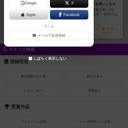
Google
X
お金をがめるために、談合、反乱、暗殺などあらゆる手を使いこなせ
とある国の大統領・警察長官・空軍大将・海軍大将・陸軍大将（×3）
となります。 大統領が予算を全員に（不平等に）配ります。 他の人は
Apple
Facebook
投票・恐喝・暗殺・反乱を通して、この予算...
または
80
184
33
172
興味あり
経験あり
お気に入り
持ってる
メールで会員登録
クイック検索
しばらく表示しない
登録状況
最近登録された順
紹介文あり
レビューあり
画像あり
受賞作品
ドイツゲーム大賞
ドイツ年間ゲーム大賞