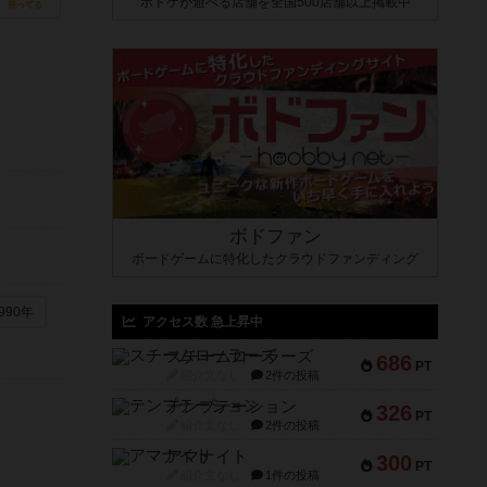
ボドゲが遊べる店舗を全国500店舗以上掲載中
持ってる
ボドファン
ボードゲームに特化したクラウドファンディング
990年
アクセス数 急上昇中
スチームローラーズ
686
PT
紹介文なし
2件の投稿
テンプテーション
326
PT
紹介文なし
2件の投稿
アマナイト
300
PT
紹介文なし
1件の投稿