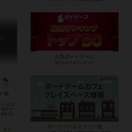
ュ）
人気ボードゲーム
総合おすすめランキング
0件
いあ
グたちは禁
、数字カー
ら奪取でき
ボードゲームカフェ一覧
3