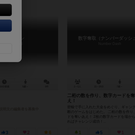
ヨーメン
数字奪取（ナンバーダッシ
YO MAN
Number Dash
10分前後
5歳～
0件
2～5人
15～20分
7歳～
二桁の数を作り、数字カードを奪
え！
密輸で手に入れた大金をめぐり、ギャン
説明文の編集者を募集中
断のゲームをはじめた。 二桁の数を作り
ドを奪いあえ！ 2枚の数字カードを場か
ればチャレンジ成功！...
3
2
6
1
5
1