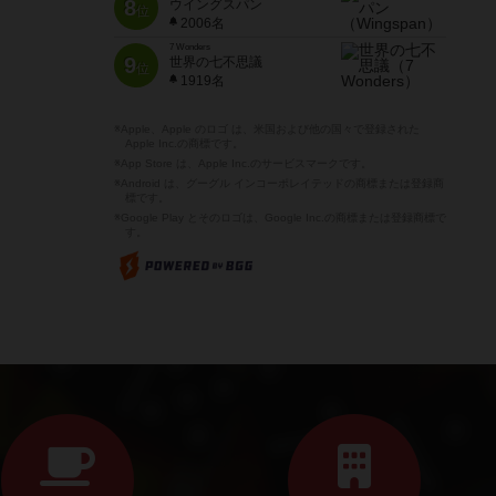
8
ウイングスパン
位
2006名
7 Wonders
9
世界の七不思議
位
1919名
※Apple、Apple のロゴ は、米国および他の国々で登録された
Apple Inc.の商標です。
※App Store は、Apple Inc.のサービスマークです。
※Android は、グーグル インコーポレイテッドの商標または登録商
標です。
※Google Play とそのロゴは、Google Inc.の商標または登録商標で
す。