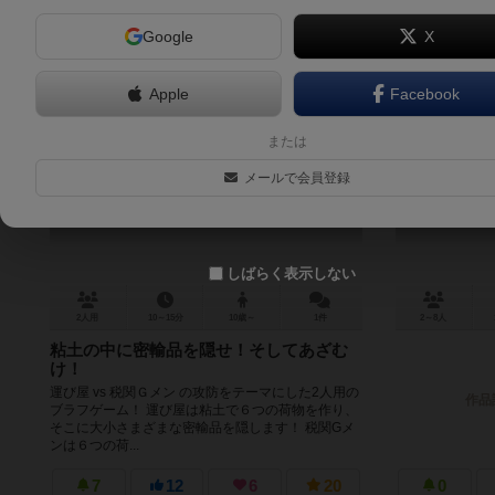
Google
X
Apple
Facebook
密輸最前線
または
Cops vs Smugglers
メールで会員登録
しばらく表示しない
2人用
10～15分
10歳～
1件
2～8人
粘土の中に密輸品を隠せ！そしてあざむ
け！
運び屋 vs 税関Ｇメン の攻防をテーマにした2人用の
作品
ブラフゲーム！ 運び屋は粘土で６つの荷物を作り、
そこに大小さまざまな密輸品を隠します！ 税関Gメ
ンは６つの荷...
7
12
6
20
0