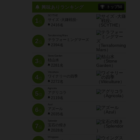
興味ありランキング
トップ50
SCYTHE
1
サイズ -大鎌戦役-
位
2416名
Terraforming Mars
2
テラフォーミングマーズ
位
2394名
Stone Garden
3
枯山水
位
2281名
Viticulture
4
ワイナリーの四季
位
2272名
Agricola
5
アグリコラ
位
2119名
Azul
6
アズール
位
2035名
Splendor
7
宝石の煌き
位
2028名
Wingspan