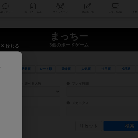
索
新着レビュー
ボードゲーム会
コミュニティ
掲示板一覧
まっちー
3個のボードゲーム
閉じる
、
更新順
レート順
登録順
人気順
注目順
投稿数
ワード検索ができます。
検索できます。
プレイ対象人数に含まれるボードゲームを指定します。
目安となる所要時間を指定することができ
遊べる人数
プレイ時間
物などモチーフ・ストーリーを指定することができます。直感的にゲームシステムを理解
ゲーム性を構成するコアシステムです。主
バー
メカニクス
リセット