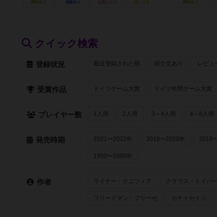
興味あり
経験あり
お気に入り
持ってる
興味あり
クイック検索
最近登録された順
紹介文あり
レビュ
登録状況
ドイツゲーム大賞
ドイツ年間ゲーム大賞
受賞作品
1人用
2人用
3～4人用
4～8人用
プレイヤー数
2021〜2022年
2019〜2020年
2016
発売時期
1950〜1980年
ライナー・クニツィア
クラウス・トイバ
作者
フリードマン・フリーゼ
カナイセイジ