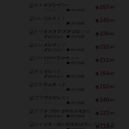
ギャンブラー
257
PT
紹介文なし
2件の投稿
コレクト！
240
PT
紹介文なし
1件の投稿
トリオンフ ア マレンゴ
236
PT
紹介文あり
1件の投稿
エレメンツ
232
PT
紹介文あり
4件の投稿
バー！パーティー
212
PT
紹介文なし
1件の投稿
ギョッと
154
PT
紹介文あり
1件の投稿
クルティボ
152
PT
紹介文なし
1件の投稿
ブラヴェスト
140
PT
紹介文なし
1件の投稿
ドブル：ポケットモンスター
122
PT
紹介文あり
4件の投稿
ジャンヌ・ダルク-オルレアン ドロー＆ライト
118
PT