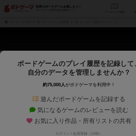
世界のボードゲームを楽しもう！
ボードゲーム専門の総合情報サイト
データベース
検
ボドゲーマTOP
ボードゲームの検索
まっちー 3個のボードゲーム
ボードゲームのプレイ履歴を記録して
さくさく表示
じっくり表示
自分のデータを管理しませんか？
商品名、商品説明文、デザイナー名、テーマ名、メカニクス名を対象にフリー
ゲームデザイナー名を指定して
フリーワード
ゲームデザイナー
約75,000人
がボドゲーマを利用中！
遊んだボードゲームを記録する
対象年齢を指定します。
世界観や登場人
対象年齢
テーマ/フレー
気になるゲームのレビューを読む
お気に入り作品・所有リストの共有
ログイン / 会員登録（10秒）