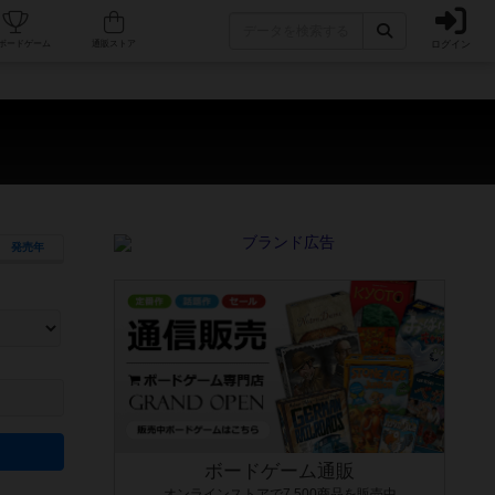
ログイン
カフェ/店舗
人気ボードゲーム
通販ストア
発売年
ます。マニュアルを読む時間や参加者へのルール説明時間は含まれていないため、初めて遊
できるよう、中世ファンタジー・クッキング・海賊同士の対決など、ゲームコンセプトを絞
にボードゲームに慣れている方向けの絞込機能です。例えば「ダイスロール」はランダム値
ボードゲーム通販
オンラインストアで7,500商品を販売中