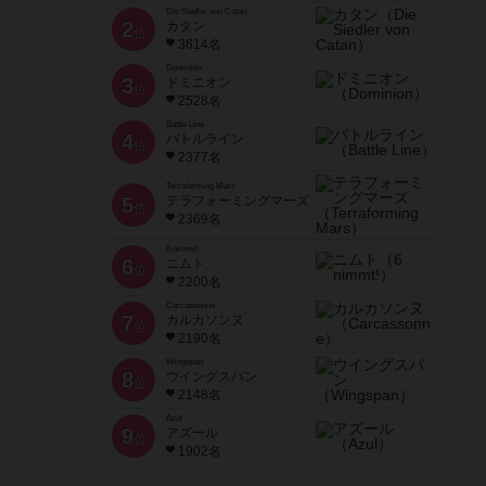
Die Siedler von Catan
2
カタン
位
3614名
Dominion
3
ドミニオン
位
2528名
Battle Line
4
バトルライン
位
2377名
Terraforming Mars
5
テラフォーミングマーズ
位
2369名
6 nimmt!
6
ニムト
位
2200名
Carcassonne
7
カルカソンヌ
位
2190名
Wingspan
8
ウイングスパン
位
2148名
Azul
9
アズール
位
1902名