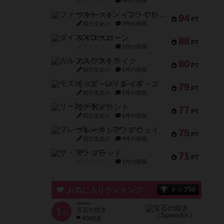
紹介文なし
5件の投稿
ファースト・イン・フライト
94
PT
紹介文あり
3件の投稿
ダイススローン
88
PT
紹介文なし
1件の投稿
ガルフストライク
80
PT
紹介文あり
1件の投稿
モズビ－ズ・レイダ－ズ
79
PT
紹介文あり
1件の投稿
リー対グラント
77
PT
紹介文あり
1件の投稿
ブレーキング・アウェイ
75
PT
紹介文あり
4件の投稿
ザ・フラッド
71
PT
紹介文なし
1件の投稿
お気に入りランキング
トップ50
Splendor
1
宝石の煌き
位
4040名