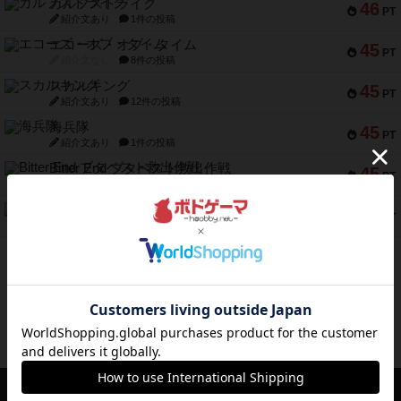
ガルフストライク
46
PT
紹介文あり
1件の投稿
エコーズ・オブ・タイム
45
PT
紹介文なし
8件の投稿
スカルキング
45
PT
紹介文あり
12件の投稿
海兵隊
45
PT
紹介文あり
1件の投稿
Bitter End ブタペスト救出作戦
45
PT
紹介文なし
1件の投稿
ドコジャン
42
PT
紹介文あり
10件の投稿
※Apple、Apple のロゴ は、米国および他の国々で登録されたApple Inc.の商標です。
※App Store は、Apple Inc.のサービスマークです。
※Android は、グーグル インコーポレイテッドの商標または登録商標です。
※Google Play とそのロゴは、Google Inc.の商標または登録商標です。
ボドゲーマTOP