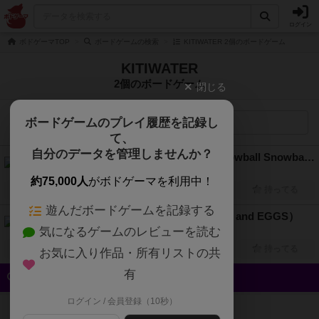
ログイン
ボドゲーマTOP
ボードゲームの検索
KITIWATER 2個のボードゲーム
KITIWATER
2個のボードゲーム
閉じる
ボードゲームのプレイ履歴を記録し
検索メニュー
て、
自分のデータを管理しませんか？
スノーボール・スノーボール（Snowball Snowball）
2人～4人
30分～45分
12歳～
2026年～
約75,000人
がボドゲーマを利用中！
興味あり
経験あり
お気に入り
持ってる
遊んだボードゲームを記録する
ベーコンアンドエッグス（BACON and EGGS）
気になるゲームのレビューを読む
2人～4人
45分～60分
10歳～
2025年～
興味あり
経験あり
お気に入り
持ってる
お気に入り作品・所有リストの共
有
クイック検索
ログイン / 会員登録（10秒）
登録状況