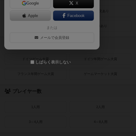
Google
X
最近登録された順
紹介文あり
Apple
Facebook
レビューあり
画像あり
または
メールで会員登録
受賞作品
ドイツゲーム大賞
ドイツ年間ゲーム大賞
しばらく表示しない
フランス年間ゲーム大賞
ゲームマーケット大賞
プレイヤー数
1人用
2人用
3～4人用
4～8人用