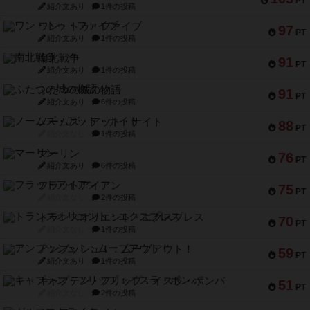
PT
紹介文あり
1件の投稿
ワン・トゥ・ファイブ
97
PT
紹介文あり
1件の投稿
南北戦争
91
PT
紹介文あり
1件の投稿
ふたつの城の物語
91
PT
紹介文あり
6件の投稿
ノームズ・アット・ナイト
88
PT
紹介文なし
1件の投稿
マーリン
76
PT
紹介文あり
6件の投稿
フラットアイアン
75
PT
紹介文なし
2件の投稿
トランスオリエント・エクスプレス
70
PT
紹介文なし
1件の投稿
アンブッシュ！：ムーブアウト！
59
PT
紹介文あり
1件の投稿
キャプテン・フリップ：イスラ・ボンバ
51
PT
紹介文なし
2件の投稿