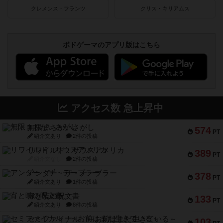
クレメンス・フランツ
クリス・キリアムス
ボドゲーマのアプリ版はこちら
アクセス数 急上昇中
無限まちがいさがし
574
PT
紹介文あり
2件の投稿
リワイルド：サウスアメリカ
389
PT
紹介文なし
2件の投稿
アンダー・ザ・テーブラー
378
PT
紹介文あり
1件の投稿
宵と暁の呪文書
133
PT
紹介文あり
8件の投稿
セミファイナル ～お前はまだ生きている～
103