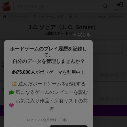
ログイン
ボドゲーマTOP
ボードゲームの検索
J.C.ソヒア（J. C. Sohier） 2個のボー
J.C.ソヒア（J. C. Sohier）
2個のボードゲーム
閉じる
ボードゲームのプレイ履歴を記録し
検索メニュー
て、
自分のデータを管理しませんか？
シャーク（Shark）
2人～6人
90分前後
12歳～
1986年～
約75,000人
がボドゲーマを利用中！
興味あり
経験あり
お気に入り
持ってる
遊んだボードゲームを記録する
レストラン（Restaurant）
気になるゲームのレビューを読む
3人～6人
60分前後
8歳～
1987年～
興味あり
経験あり
お気に入り
持ってる
お気に入り作品・所有リストの共
有
クイック検索
ログイン / 会員登録（10秒）
登録状況