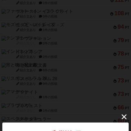
PT
紹介文あり
1件の投稿
ファースト・イン・フライト
108
PT
紹介文あり
3件の投稿
モズビ－ズ・レイダ－ズ
94
PT
紹介文あり
1件の投稿
テンプテーション
79
PT
紹介文なし
2件の投稿
インドネシア
78
PT
紹介文あり
2件の投稿
宵と暁の呪文書
75
PT
紹介文あり
8件の投稿
リスボン・トラム 28
73
PT
紹介文あり
9件の投稿
アマナイト
73
PT
紹介文なし
1件の投稿
ブラヴェスト
66
PT
紹介文なし
1件の投稿
スペクタキュラー
60
PT
紹介文なし
1件の投稿