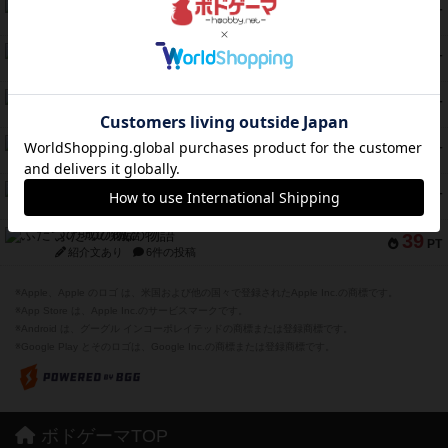
スモールワールド
59
PT
紹介文あり
13件の投稿
ギャンブラー
58
PT
紹介文なし
2件の投稿
Bitter End ブタペスト救出作戦
52
PT
紹介文なし
1件の投稿
ラピード
46
PT
紹介文なし
1件の投稿
ザ・フラッフィー・ライト
44
PT
紹介文なし
0件の投稿
ふたつの城の物語
39
PT
紹介文あり
6件の投稿
※Apple、Apple のロゴ は、米国および他の国々で登録されたApple Inc.の商標です。
※App Store は、Apple Inc.のサービスマークです。
※Android は、グーグル インコーポレイテッドの商標または登録商標です。
※Google Play とそのロゴは、Google Inc.の商標または登録商標です。
ボドゲーマTOP