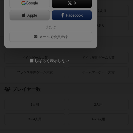
Google
X
最近登録された順
紹介文あり
Apple
Facebook
レビューあり
画像あり
または
メールで会員登録
受賞作品
ドイツゲーム大賞
ドイツ年間ゲーム大賞
しばらく表示しない
フランス年間ゲーム大賞
ゲームマーケット大賞
プレイヤー数
1人用
2人用
3～4人用
4～8人用