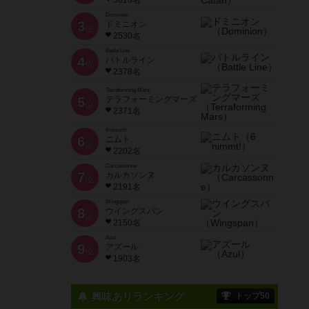
3616名
Dominion
3
ドミニオン
位
2530名
Battle Line
4
バトルライン
位
2378名
Terraforming Mars
5
テラフォーミングマーズ
位
2371名
6 nimmt!
6
ニムト
位
2202名
Carcassonne
7
カルカソンヌ
位
2191名
Wingspan
8
ウイングスパン
位
2150名
Azul
9
アズール
位
1903名
興味ありランキング
トップ50