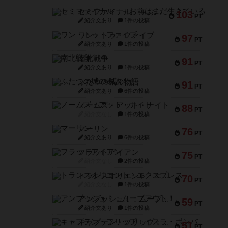
セミファイナル ～お前はまだ生きている～
103
PT
紹介文あり
1件の投稿
ワン・トゥ・ファイブ
97
PT
紹介文あり
1件の投稿
南北戦争
91
PT
紹介文あり
1件の投稿
ふたつの城の物語
91
PT
紹介文あり
6件の投稿
ノームズ・アット・ナイト
88
PT
紹介文なし
1件の投稿
マーリン
76
PT
紹介文あり
6件の投稿
フラットアイアン
75
PT
紹介文なし
2件の投稿
トランスオリエント・エクスプレス
70
PT
紹介文なし
1件の投稿
アンブッシュ！：ムーブアウト！
59
PT
紹介文あり
1件の投稿
キャプテン・フリップ：イスラ・ボンバ
51
PT