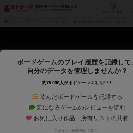
世界のボードゲームを楽しもう！
ボードゲーム専門の総合情報サイト
データベース
検
ボドゲーマTOP
ボードゲームの検索
DAISO 脳トレチャレンジパズル 2個の
ボードゲームのプレイ履歴を記録して
じっくり表示
さくさく表示
自分のデータを管理しませんか？
商品名、商品説明文、デザイナー名、テーマ名、メカニクス名を対象にフリー
ゲームデザイナー名を指定して
フリーワード
ゲームデザイナー
約75,000人
がボドゲーマを利用中！
遊んだボードゲームを記録する
対象年齢を指定します。
世界観や登場人
対象年齢
テーマ/フレー
気になるゲームのレビューを読む
お気に入り作品・所有リストの共有
ログイン / 会員登録（10秒）