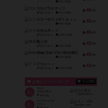
紹介文なし
2件の投稿
ガルフストライク
46
PT
紹介文あり
1件の投稿
エコーズ・オブ・タイム
45
PT
紹介文なし
8件の投稿
スカルキング
45
PT
紹介文あり
12件の投稿
海兵隊
45
PT
紹介文あり
1件の投稿
Bitter End ブタペスト救出作戦
45
PT
紹介文なし
1件の投稿
ドコジャン
42
PT
紹介文あり
10件の投稿
お気に入りランキング
トップ50
Splendor
1
宝石の煌き
位
4041名
Die Siedler von Catan
2
カタン
位