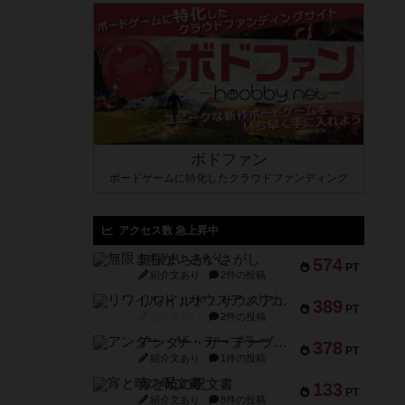
ボドファン
ボードゲームに特化したクラウドファンディング
アクセス数 急上昇中
無限まちがいさがし
574
PT
紹介文あり
2件の投稿
リワイルド：サウスアメリカ
389
PT
紹介文なし
2件の投稿
アンダー・ザ・テーブラー
378
PT
紹介文あり
1件の投稿
宵と暁の呪文書
133
PT
紹介文あり
8件の投稿