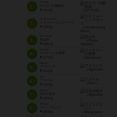
SCYTHE
1
サイズ -大鎌戦役-
位
2415名
Terraforming Mars
2
テラフォーミングマーズ
位
2394名
Stone Garden
3
枯山水
位
2281名
Viticulture
4
ワイナリーの四季
位
2272名
Agricola
5
アグリコラ
位
2120名
Azul
6
アズール
位
2034名
Splendor
7
宝石の煌き
位
2028名
Wingspan
8
ウイングスパン
位
2006名