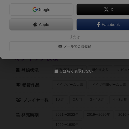
Google
X
6.1
カードキューブ 脳トレ チャレンジパズルVol.1（Card 
1人～2人
6歳～
2022年～
Apple
Facebook
6.0
マッチングマッチ 脳トレ チャレンジパズルVol.3（Match
または
1人～4人
6歳～
2022年～
メールで会員登録
クイック検索
最近登録された順
紹介文あり
レビュ
登録状況
しばらく表示しない
ドイツゲーム大賞
ドイツ年間ゲーム大賞
受賞作品
1人用
2人用
3～4人用
4～8人用
プレイヤー数
2021〜2022年
2019〜2020年
2016
発売時期
1950〜1980年