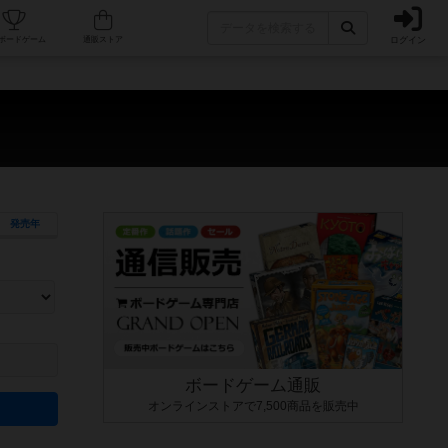
ログイン
カフェ/店舗
人気ボードゲーム
通販ストア
発売年
ます。マニュアルを読む時間や参加者へのルール説明時間は含まれていないため、初めて遊
できるよう、中世ファンタジー・クッキング・海賊同士の対決など、ゲームコンセプトを絞
にボードゲームに慣れている方向けの絞込機能です。例えば「ダイスロール」はランダム値
ボードゲーム通販
オンラインストアで7,500商品を販売中