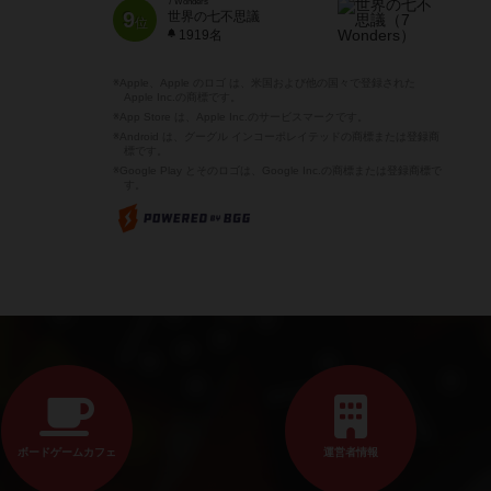
7 Wonders
9
世界の七不思議
位
1919名
※Apple、Apple のロゴ は、米国および他の国々で登録された
Apple Inc.の商標です。
※App Store は、Apple Inc.のサービスマークです。
※Android は、グーグル インコーポレイテッドの商標または登録商
標です。
※Google Play とそのロゴは、Google Inc.の商標または登録商標で
す。
ボードゲームカフェ
運営者情報