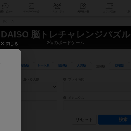
索
新着レビュー
ボードゲーム会
コミュニティ
掲示板一覧
ボードゲーム
DAISO 脳トレチャレンジパズル
2個のボードゲーム
閉じる
、
更新順
レート順
登録順
人気順
投稿数
注目順
ワード検索ができます。
検索できます。
プレイ対象人数に含まれるボードゲームを指定します。
目安となる所要時間を指定することができ
遊べる人数
プレイ時間
物などモチーフ・ストーリーを指定することができます。直感的にゲームシステムを理解
ゲーム性を構成するコアシステムです。主
バー
メカニクス
リセット