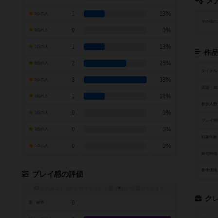
メ
1
13%
9点の人
その他の
0
0%
8点の人
1
13%
7点の人
作
2
25%
6点の人
タイトル
3
38%
5点の人
原題・英
1
13%
4点の人
参加人数
0
0%
3点の人
プレイ時
0
0%
2点の人
対象年齢
0
0%
1点の人
発売時期
参考価格
プレイ感の評価
トグルスイッチを押すとプレイ感（
※
）の投票ができます
ク
0
運・確率