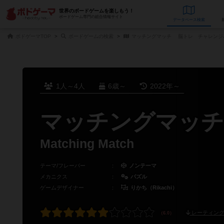
世界のボードゲームを楽しもう！
ボードゲーム専門の総合情報サイト
データベース
検
ボドゲーマTOP
ボードゲームの検索
マッチングマッチ 脳トレ チャレンジパズ
1人～4人
6歳～
2022年～
マッチングマッチ
Matching Match
テーマ/フレーバー
：
ノンテーマ
メカニクス
：
パズル
ゲームデザイナー
：
りかち（Rikachi）
レーティング