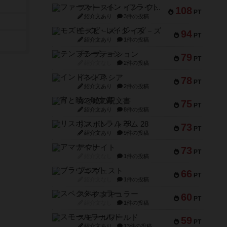
ファースト・イン・フライト
108
PT
紹介文あり
3件の投稿
モズビ－ズ・レイダ－ズ
94
PT
紹介文あり
1件の投稿
テンプテーション
79
PT
紹介文なし
2件の投稿
インドネシア
78
PT
紹介文あり
2件の投稿
宵と暁の呪文書
75
PT
紹介文あり
8件の投稿
リスボン・トラム 28
73
PT
紹介文あり
9件の投稿
アマナイト
73
PT
紹介文なし
1件の投稿
ブラヴェスト
66
PT
紹介文なし
1件の投稿
スペクタキュラー
60
PT
紹介文なし
1件の投稿
スモールワールド
59
PT
紹介文あり
13件の投稿