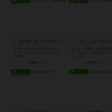
レビュー
レビュー
アンダー・ザ・テーブラー
ワン・トゥ・ファイ
笑えるバカゲームを集めているライ
とにかくお手軽にすき間時間
トゲーマーとしてのレビューです。
るゲームとして重宝するゲー
正体隠...
す。いわ...
約1時間前
by toyota
約3時間前
by nabekoh
レビュー
レビュー