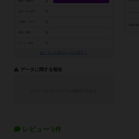
3
戦略・判断力
ゲームデ
0
交渉・立ち回り
アートワ
0
心理戦・ブラフ
関連企業
0
攻防・戦闘
0
アート・外見
似たプレイ感のゲームを探す→
データに関する報告
ログインするとフォームが表示されます
レビュー 1件