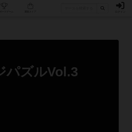
ログイン
カフェ/店舗
人気ボードゲーム
通販ストア
ズルVol.3