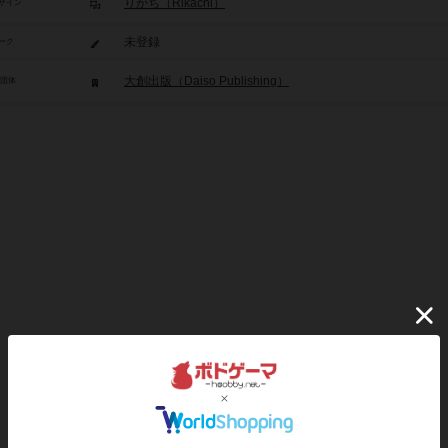
りかち（Rikachi）
ザイン
未登録
ーク
大創出版（Daiso Publishing）
/団体