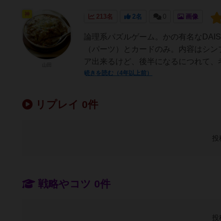
神
213名
2名
0
画像
論理系パズルゲーム。かの有名なDAI
（パーツ）とカードのみ。内容はシン
ア出来るけど、後半になるにつれて、考
山田
続きを読む（4年以上前）
リプレイ 0件
投
戦略やコツ 0件
投