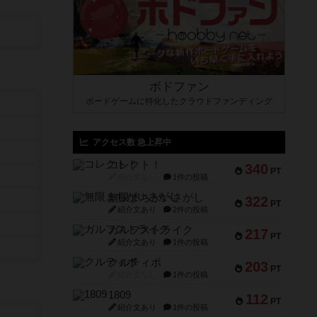
ボドファン
ボードゲームに特化したクラウドファンディング
アクセス数 急上昇中
コレクト！
340
PT
紹介文なし
1件の投稿
無限まちがいさがし
322
PT
紹介文あり
2件の投稿
ガルフストライク
217
PT
紹介文あり
1件の投稿
クルティボ
203
PT
紹介文なし
1件の投稿
1809
112
PT
紹介文あり
1件の投稿