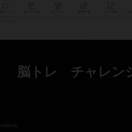
索
新着レビュー
ボードゲーム会
コミュニティ
掲示板一覧
ルVol.3
 脳トレ チャレンジパ
の登録/分布