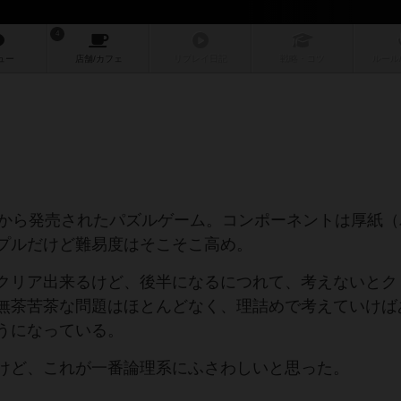
4
ュー
店舗/
カフェ
リプレイ
日記
戦略
・コツ
ルール
版）から発売されたパズルゲーム。コンポーネントは厚紙（
プルだけど難易度はそこそこ高め。
クリア出来るけど、後半になるにつれて、考えないとク
無茶苦茶な問題はほとんどなく、理詰めで考えていけば
うになっている。
けど、これが一番論理系にふさわしいと思った。