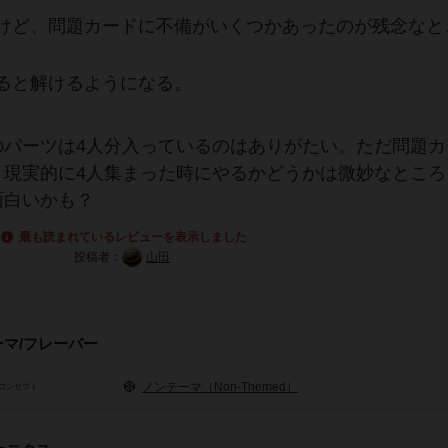
けど、問題カードに不備がいくつかあったのが残念なと
ると解けるようになる。
のパーツは4人分入っているのはありがたい。ただ問題カ
、現実的に4人集まった時にやるかどうかは微妙なところ
面白いかも？
最も読まれているレビューを表示しました
投稿者：
山田
ーマ/フレーバー
ノンテーマ（Non-Themed）
コンセプト