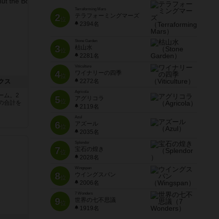
Terraforming Mars
2
テラフォーミングマーズ
位
2394名
Stone Garden
3
枯山水
位
2281名
Viticulture
4
ワイナリーの四季
位
クス
2272名
Agricola
ーム。2
5
アグリコラ
位
の合計を
2119名
Azul
6
アズール
位
2035名
Splendor
7
宝石の煌き
位
2028名
Wingspan
8
ウイングスパン
位
2006名
7 Wonders
9
世界の七不思議
位
1919名