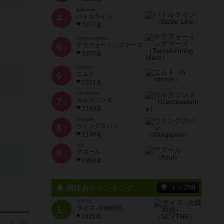
Battle Line
4
バトルライン
位
2377名
Terraforming Mars
5
テラフォーミングマーズ
位
2370名
6 nimmt!
6
ニムト
位
2201名
Carcassonne
7
カルカソンヌ
位
2190名
Wingspan
8
ウイングスパン
位
2149名
Azul
9
アズール
位
1903名
興味ありランキング
トップ50
SCYTHE
1
サイズ -大鎌戦役-
位
2415名