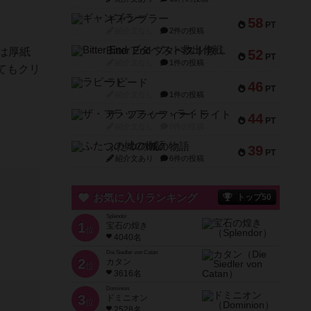
ギャンブラー
58
PT
紹介文なし
2件の投稿
Bitter End ブタペスト救出作戦
は厚紙
52
PT
紹介文なし
1件の投稿
てもクリ
ラピード
46
PT
紹介文なし
1件の投稿
ザ・フラッフィー・ライト
44
PT
紹介文なし
0件の投稿
ふたつの城の物語
39
PT
紹介文あり
6件の投稿
お気に入りランキング
トップ50
Splendor
1
宝石の煌き
位
4040名
Die Siedler von Catan
2
カタン
位
3616名
Dominion
3
ドミニオン
位
2528名