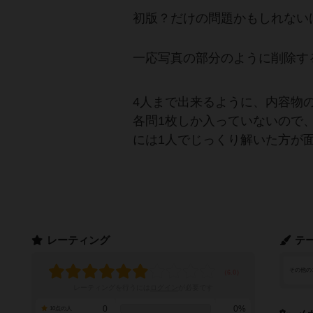
初版？だけの問題かもしれない
一応写真の部分のように削除す
4人まで出来るように、内容物
各問1枚しか入っていないので
には1人でじっくり解いた方が
レーティング
テ
その他の
レーティングを行うには
ログイン
が必要です
0
0%
10点の人