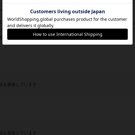
SO（大創出版）から発売されたパズルゲーム。コンポーネント
プルだけど難易度はそこそこ高め。最初の方は適当に置いてい
えないとクリア出来なくなってくる。かとい...
稿を募集しています
稿を募集しています