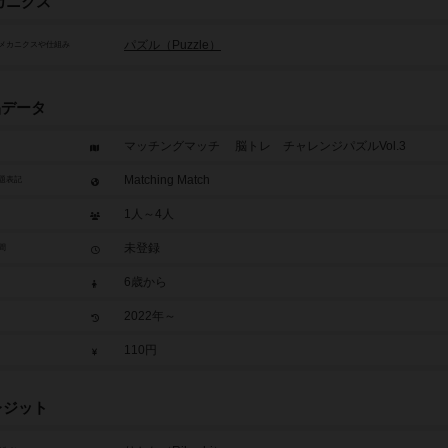
カニクス
パズル（Puzzle）
メカニクスや仕組み
品データ
マッチングマッチ 脳トレ チャレンジパズルVol.3
Matching Match
題表記
1人～4人
未登録
間
6歳から
2022年～
110円
レジット