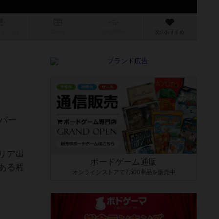
/インスト
掲示板
拡張/関連
作
次のおすすめ
パー
リア出
ボードゲーム通販
ある程
オンラインストアで7,500商品を販売中