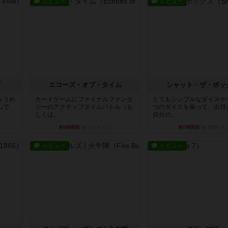
レビュー
レビュー
ブ
エコーズ・オブ・タイム
シャット・ザ・ボッ
をうめ
カードゲームにファイナルファンタ
とてもシンプルなダイスゲ
ムで
ジーのアクティブタイムバトル（も
つのダイスを振って、出目
しくは...
自分の...
約6時間前
by ジェイとと
約7時間前
by OSAっち
レビュー
レビュー