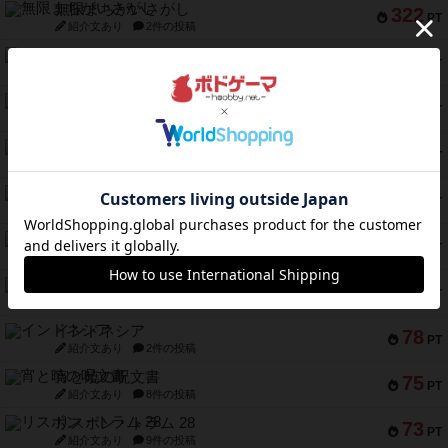
無限まちがいさがし
322
PT
紹介文あり
2件の投稿
ガルフストライク
217
PT
紹介文あり
1件の投稿
クルティボ
203
PT
紹介文なし
1件の投稿
1809
112
PT
紹介文あり
1件の投稿
ファースト・イン・フライト
108
PT
紹介文あり
3件の投稿
モズビ－ズ・レイダ－ズ
94
PT
紹介文あり
1件の投稿
テンプテーション
79
PT
紹介文なし
2件の投稿
インドネシア
78
PT
紹介文あり
2件の投稿
宵と暁の呪文書
75
PT
紹介文あり
8件の投稿
リスボン・トラム 28
73
PT
紹介文あり
9件の投稿