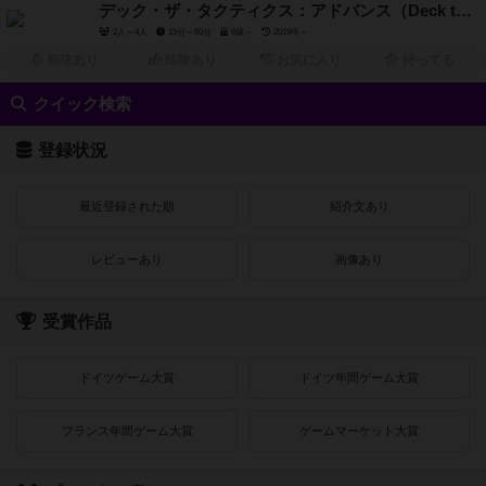
デック・ザ・タクティクス：アドバンス（Deck the Tactics Adcanve）
2人～4人
15分～60分
8歳～
2019年～
興味あり
経験あり
お気に入り
持ってる
クイック検索
登録状況
最近登録された順
紹介文あり
レビューあり
画像あり
受賞作品
ドイツゲーム大賞
ドイツ年間ゲーム大賞
フランス年間ゲーム大賞
ゲームマーケット大賞