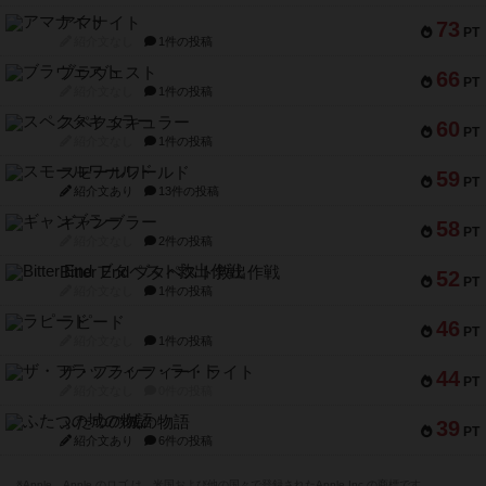
アマナイト
73
PT
紹介文なし
1件の投稿
ブラヴェスト
66
PT
紹介文なし
1件の投稿
スペクタキュラー
60
PT
紹介文なし
1件の投稿
スモールワールド
59
PT
紹介文あり
13件の投稿
ギャンブラー
58
PT
紹介文なし
2件の投稿
Bitter End ブタペスト救出作戦
52
PT
紹介文なし
1件の投稿
ラピード
46
PT
紹介文なし
1件の投稿
ザ・フラッフィー・ライト
44
PT
紹介文なし
0件の投稿
ふたつの城の物語
39
PT
紹介文あり
6件の投稿
※Apple、Apple のロゴ は、米国および他の国々で登録されたApple Inc.の商標です。