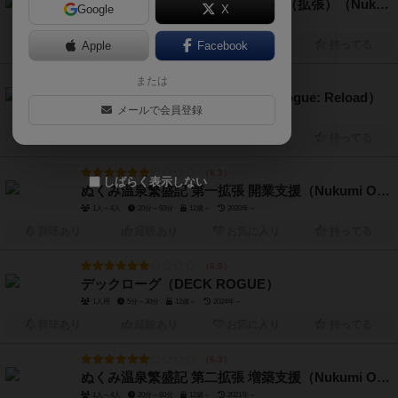
新版 ぬくみ温泉繁盛期：経営支援（拡張）（Nukumi onsen Hanjouji: Keiei Shien）
Google
X
1人～4人
20分～60分
12歳～
2023年～
興味あり
Apple
経験あり
Facebook
お気に入り
持ってる
または
6.7
デックローグ：リロード（Deck Rogue: Reload）
メールで会員登録
1人～2人
30分前後
12歳～
興味あり
経験あり
お気に入り
持ってる
6.3
しばらく表示しない
ぬくみ温泉繁盛記 第一拡張 開業支援（Nukumi Onsen Hanjoki: Kaigyo Shien）
1人～4人
20分～60分
12歳～
2020年～
興味あり
経験あり
お気に入り
持ってる
6.5
デックローグ（DECK ROGUE）
1人用
5分～30分
12歳～
2024年～
興味あり
経験あり
お気に入り
持ってる
6.3
ぬくみ温泉繁盛記 第二拡張 増築支援（Nukumi Onsen Hanjoki: Zochiku Shien）
1人～4人
20分～60分
12歳～
2021年～