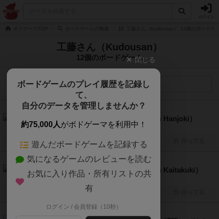
ログイン
ボドゲーマTOP
ボードゲームの検索
工藤さん（Kudousan） 12個のボードゲ
工藤さん（Kudousan）
12個のボードゲーム
閉じる
ボードゲームのプレイ履歴を記録し
検索メニュー
て、
自分のデータを管理しませんか？
6.6
ぬくみ温泉繁盛記（Nukumi Onsen Hanjoki）
約75,000人
がボドゲーマを利用中！
1人～4人
20分～60分
12歳～
2020年～
興味あり
経験あり
お気に入り
持ってる
遊んだボードゲームを記録する
気になるゲームのレビューを読む
6.8
ぬくみ温泉開拓記（Nukumi Onsen Kaitakuki）
お気に入り作品・所有リストの共
1人～4人
20分～60分
12歳～
2022年～
有
興味あり
経験あり
お気に入り
持ってる
ログイン / 会員登録（10秒）
6.9