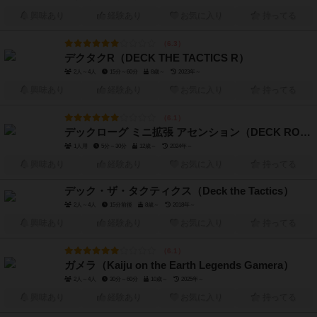
興味あり
経験あり
お気に入り
持ってる
6.3
デクタクR（DECK THE TACTICS R）
2人～4人
15分～60分
8歳～
2023年～
興味あり
経験あり
お気に入り
持ってる
6.1
デックローグ ミニ拡張 アセンション（DECK ROGUE mini expansion ASCENSION）
1人用
5分～30分
12歳～
2024年～
興味あり
経験あり
お気に入り
持ってる
デック・ザ・タクティクス（Deck the Tactics）
2人～4人
15分前後
8歳～
2018年～
興味あり
経験あり
お気に入り
持ってる
6.1
ガメラ（Kaiju on the Earth Legends Gamera）
2人～4人
30分～60分
10歳～
2025年～
興味あり
経験あり
お気に入り
持ってる