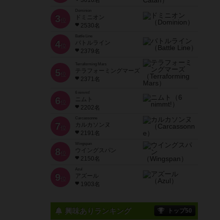
3616名
Dominion
3
ドミニオン
位
2530名
Battle Line
4
バトルライン
位
2379名
Terraforming Mars
5
テラフォーミングマーズ
位
2371名
6 nimmt!
6
ニムト
位
2202名
Carcassonne
7
カルカソンヌ
位
2191名
Wingspan
8
ウイングスパン
位
2150名
Azul
9
アズール
位
1903名
興味ありランキング
トップ50