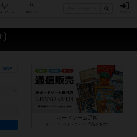
ログイン
カフェ/店舗
人気ボードゲーム
通販ストア
r）
発売年
ます。マニュアルを読む時間や参加者へのルール説明時間は含まれていないため、初めて遊
できるよう、中世ファンタジー・クッキング・海賊同士の対決など、ゲームコンセプトを絞
にボードゲームに慣れている方向けの絞込機能です。例えば「ダイスロール」はランダム値
ボードゲーム通販
オンラインストアで7,500商品を販売中