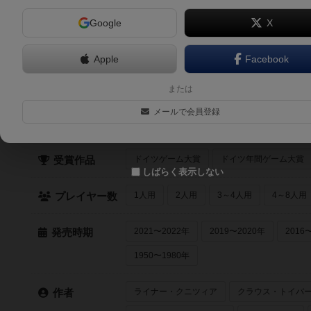
Google
X
モーモー処理班（Unexploded Cow）
2人～6人
25分前後
12歳～
1997年～
Apple
Facebook
または
クイック検索
メールで会員登録
最近登録された順
紹介文あり
レビュ
登録状況
ドイツゲーム大賞
ドイツ年間ゲーム大賞
受賞作品
しばらく表示しない
1人用
2人用
3～4人用
4～8人用
プレイヤー数
2021〜2022年
2019〜2020年
2016
発売時期
1950〜1980年
ライナー・クニツィア
クラウス・トイバ
作者