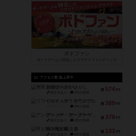
ボドファン
ボードゲームに特化したクラウドファンディング
アクセス数 急上昇中
無限まちがいさがし
574
PT
紹介文あり
2件の投稿
リワイルド：サウスアメリカ
389
PT
紹介文なし
2件の投稿
アンダー・ザ・テーブラー
378
PT
紹介文あり
1件の投稿
宵と暁の呪文書
133
PT
紹介文あり
8件の投稿