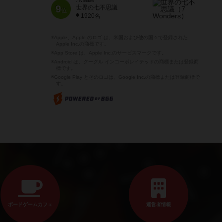
7 Wonders
9
世界の七不思議
位
1920名
※Apple、Apple のロゴ は、米国および他の国々で登録された
Apple Inc.の商標です。
※App Store は、Apple Inc.のサービスマークです。
※Android は、グーグル インコーポレイテッドの商標または登録商
標です。
※Google Play とそのロゴは、Google Inc.の商標または登録商標で
す。
ボードゲームカフェ
運営者情報