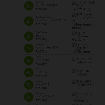
SCYTHE
1
サイズ -大鎌戦役-
位
2415名
Terraforming Mars
2
テラフォーミングマーズ
位
2395名
Stone Garden
3
枯山水
位
2280名
Viticulture
4
ワイナリーの四季
位
2273名
Agricola
5
アグリコラ
位
2120名
Azul
6
アズール
位
2034名
Splendor
7
宝石の煌き
位
2030名
Wingspan
8
ウイングスパン
位
2006名