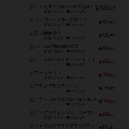
セミファイナル ～お前はまだ生きている～
103
PT
紹介文あり
1件の投稿
ワン・トゥ・ファイブ
97
PT
紹介文あり
1件の投稿
南北戦争
91
PT
紹介文あり
1件の投稿
ふたつの城の物語
91
PT
紹介文あり
6件の投稿
ノームズ・アット・ナイト
88
PT
紹介文なし
1件の投稿
マーリン
76
PT
紹介文あり
6件の投稿
フラットアイアン
75
PT
紹介文なし
2件の投稿
トランスオリエント・エクスプレス
70
PT
紹介文なし
1件の投稿
アンブッシュ！：ムーブアウト！
59
PT
紹介文あり
1件の投稿
キャプテン・フリップ：イスラ・ボンバ
51
PT