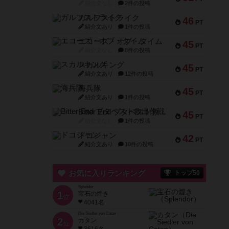
紹介文なし
2件の投稿
ガルフストライク
46
PT
紹介文あり
1件の投稿
エコーズ・オブ・タイム
45
PT
紹介文なし
8件の投稿
スカルキング
45
PT
紹介文あり
12件の投稿
海兵隊
45
PT
紹介文あり
1件の投稿
Bitter End ブタペスト救出作戦
45
PT
紹介文なし
1件の投稿
ドコジャン
42
PT
紹介文あり
10件の投稿
お気に入りランキング
トップ50
Splendor
1
宝石の煌き
位
4041名
Die Siedler von Catan
2
カタン
位