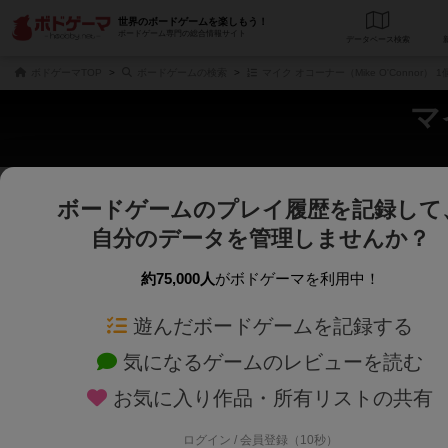
世界のボードゲームを楽しもう！
ボードゲーム専門の総合情報サイト
データベース
検
ボドゲーマTOP
ボードゲームの検索
マイク オコーナー（Mike O'Connor）
マ
ボードゲームのプレイ履歴を記録して
じっくり表示
さくさく表示
自分のデータを管理しませんか？
商品名、商品説明文、デザイナー名、テーマ名、メカニクス名を対象にフリー
ゲームデザイナー名を指定して
フリーワード
ゲームデザイナー
約75,000人
がボドゲーマを利用中！
遊んだボードゲームを記録する
対象年齢を指定します。
世界観や登場人
対象年齢
テーマ/フレー
気になるゲームのレビューを読む
お気に入り作品・所有リストの共有
ログイン / 会員登録（10秒）