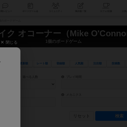
索
新着レビュー
ボードゲーム会
コミュニティ
掲示板一覧
 1個のボードゲーム
イク オコーナー（Mike O'Conno
1個のボードゲーム
閉じる
、
更新順
レート順
登録順
人気順
注目順
投稿数
ワード検索ができます。
検索できます。
プレイ対象人数に含まれるボードゲームを指定します。
目安となる所要時間を指定することができ
遊べる人数
プレイ時間
物などモチーフ・ストーリーを指定することができます。直感的にゲームシステムを理解
ゲーム性を構成するコアシステムです。主
バー
メカニクス
リセット