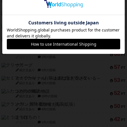
エコーズ・オブ・タイム
118
PT
紹介文なし
8件の投稿
南北戦争
79
PT
紹介文あり
1件の投稿
キャプテン・フリップ：イスラ・ボンバ
72
PT
紹介文なし
2件の投稿
メメントオンラインタクティクス
70
PT
紹介文あり
4件の投稿
パーミッド
68
PT
紹介文なし
1件の投稿
クリーグ
57
PT
紹介文あり
1件の投稿
セミファイナル ～お前はまだ生きている～
53
PT
紹介文あり
1件の投稿
ふたつの街の物語
52
PT
紹介文あり
18件の投稿
クランク! ：冒険者たち（拡張）
50
PT
紹介文あり
4件の投稿
とうほうの！
42
PT
紹介文なし
1件の投稿