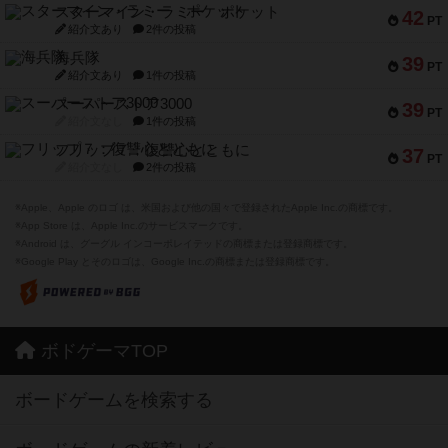
スターマイン・ラミー ポケット
42
PT
紹介文あり
2件の投稿
海兵隊
39
PT
紹介文あり
1件の投稿
スーパーストア3000
39
PT
紹介文なし
1件の投稿
フリップ７：復讐心とともに
37
PT
紹介文なし
2件の投稿
※Apple、Apple のロゴ は、米国および他の国々で登録されたApple Inc.の商標です。
※App Store は、Apple Inc.のサービスマークです。
※Android は、グーグル インコーポレイテッドの商標または登録商標です。
※Google Play とそのロゴは、Google Inc.の商標または登録商標です。
ボドゲーマTOP
ボードゲームを検索する