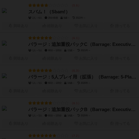
5.8
スバム！（Sbam!）
2人～6人
20分前後
8歳～
2022年～
興味あり
経験あり
お気に入り
持ってる
6.1
バラージ：追加重役パックC（Barrage: Executive Officer Promo C）
1人～5人
60分～120分
12歳～
2021年～
興味あり
経験あり
お気に入り
持ってる
6.3
バラージ：5人プレイ用（拡張）（Barrage: 5-Player Expansion）
1人～5人
60分～120分
14歳～
2020年～
興味あり
経験あり
お気に入り
持ってる
6.1
バラージ：追加重役パックB（Barrage: Executive Officers Pack B）
1人～5人
60分～120分
14歳～
2020年～
興味あり
経験あり
お気に入り
持ってる
7.2