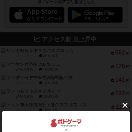
ボドゲーマのアプリ版はこちら
アクセス数 急上昇中
リワイルド：サウスアメリカ
552
PT
紹介文なし
2件の投稿
マーケットフレッシュ
170
PT
紹介文あり
1件の投稿
ファイアー・ブルズ / 火牛陣
141
PT
紹介文なし
1件の投稿
ワン・トゥ・ファイブ
122
PT
紹介文あり
1件の投稿
トランスオリエント・エクスプレス
119
PT
紹介文なし
1件の投稿
フラットアイアン
118
PT
紹介文なし
2件の投稿