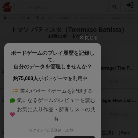
ログイン
ボドゲーマTOP
ボードゲームの検索
トマソ バティスタ（Tommaso Battist
トマソ バティスタ（Tommaso Battista）
14個のボードゲーム
閉じる
ボードゲームのプレイ履歴を記録し
検索メニュー
て、
自分のデータを管理しませんか？
バラージ：遠方の企業（拡張）（Barrage: The Far Companies）
1人～4人
60分～120分
14歳～
2025年～
約75,000人
がボドゲーマを利用中！
興味あり
経験あり
お気に入り
持ってる
遊んだボードゲームを記録する
6.5
気になるゲームのレビューを読む
バラージ：デュエル（拡張）（Barrage: New Lands – Duel）
2人用
2024年～
お気に入り作品・所有リストの共
興味あり
経験あり
お気に入り
持ってる
有
6.5
ログイン / 会員登録（10秒）
バラージ：コロラドコネクション（拡張）（Barrage: New Lands – The Colorado Connection）