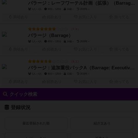
バラージ：レーフワーテル計画（拡張）（Barrage: The Leeghwater Project）
1人～4人
60分～120分
14歳～
2019年～
興味あり
経験あり
お気に入り
持ってる
7.9
バラージ（Barrage）
1人～4人
60分～120分
14歳～
2019年～
興味あり
経験あり
お気に入り
持ってる
6.1
バラージ：追加重役パックA（Barrage: Executive Officers Pack A）
1人～4人
60分～120分
12歳～
2019年～
興味あり
経験あり
お気に入り
持ってる
クイック検索
登録状況
最近登録された順
紹介文あり