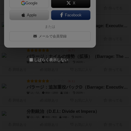
2人～4人
2024年～
Google
X
興味あり
経験あり
お気に入り
持ってる
Apple
Facebook
6.0
バラージ：追加重役パックE（Barrage: Executive Officer Promo E）
または
2人～5人
60分～120分
12歳～
2023年～
メールで会員登録
興味あり
経験あり
お気に入り
持ってる
6.7
バラージ：ナイルの情勢（拡張）（Barrage: The Nile Affair Expansion）
しばらく表示しない
2人～4人
60分～120分
14歳～
2022年～
興味あり
経験あり
お気に入り
持ってる
6.1
バラージ：追加重役パックD（Barrage: Executive Officer Promo D）
1人～5人
60分～120分
12歳～
2022年～
興味あり
経験あり
お気に入り
持ってる
分割統治（D.E.I.: Divide et Impera）
2人～4人
60分～90分
14歳～
2022年～
興味あり
経験あり
お気に入り
持ってる