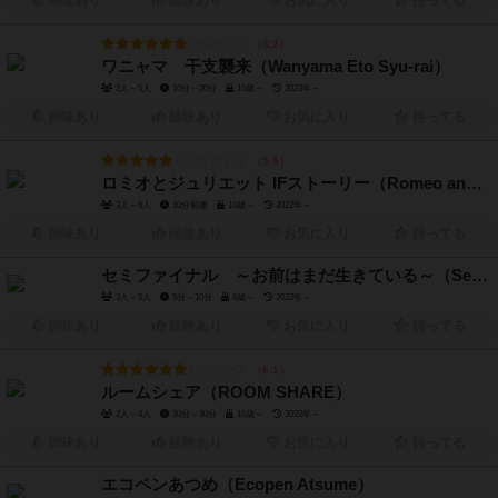
興味あり
経験あり
お気に入り
持ってる
6.2
ワニャマ 干支襲来（Wanyama Eto Syu-rai）
2人～5人
10分～20分
10歳～
2023年～
興味あり
経験あり
お気に入り
持ってる
5.9
ロミオとジュリエット IFストーリー（Romeo and Juliet IF Story）
3人～6人
10分前後
10歳～
2022年～
興味あり
経験あり
お気に入り
持ってる
セミファイナル ～お前はまだ生きている～（Semi Final - OMAE HA MADA IKITEIRU -）
3人～5人
5分～10分
8歳～
2022年～
興味あり
経験あり
お気に入り
持ってる
6.1
ルームシェア（ROOM SHARE）
2人～4人
20分～30分
10歳～
2022年～
興味あり
経験あり
お気に入り
持ってる
エコペンあつめ（Ecopen Atsume）