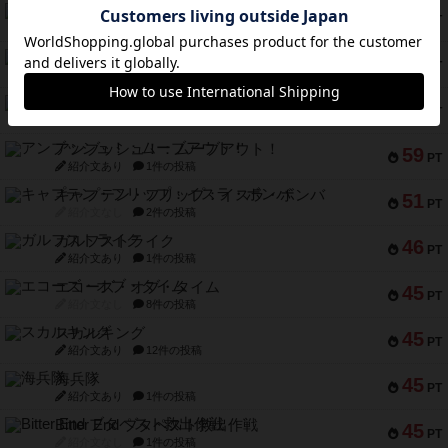
マーリン
76
PT
紹介文あり
6件の投稿
フラットアイアン
75
PT
紹介文なし
2件の投稿
トランスオリエント・エクスプレス
70
PT
紹介文なし
1件の投稿
アンブッシュ！：ムーブアウト！
59
PT
紹介文あり
1件の投稿
キャプテン・フリップ：イスラ・ボンバ
51
PT
紹介文なし
2件の投稿
ガルフストライク
46
PT
紹介文あり
1件の投稿
エコーズ・オブ・タイム
45
PT
紹介文なし
8件の投稿
スカルキング
45
PT
紹介文あり
12件の投稿
海兵隊
45
PT
紹介文あり
1件の投稿
Bitter End ブタペスト救出作戦
45
PT
紹介文なし
1件の投稿