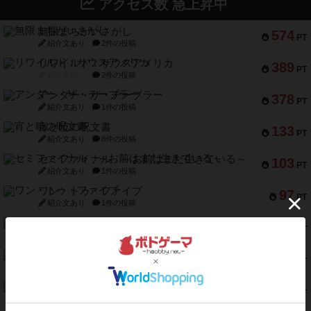
アクセス数 急上昇中
無限まちがいさがし
574
PT
紹介文あり
2件の投稿
リワイルド：サウスアメリカ
389
PT
紹介文なし
2件の投稿
アンダー・ザ・テーブラー
378
PT
紹介文あり
1件の投稿
宵と暁の呪文書
133
PT
紹介文あり
8件の投稿
セミファイナル ～お前はまだ生きている～
103
PT
紹介文あり
1件の投稿
ワン・トゥ・ファイブ
97
PT
紹介文あり
1件の投稿
南北戦争
91
PT
紹介文あり
1件の投稿
ふたつの城の物語
91
PT
紹介文あり
6件の投稿
ノームズ・アット・ナイト
88
PT
紹介文なし
1件の投稿