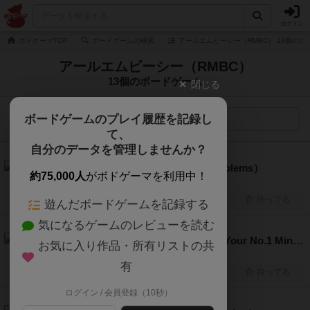
ログイン
ボドゲーマTOP
ボードゲームの検索
アールエムビーシー（RMBC） 13個のボ
アールエムビーシー（RMBC）
13個のボードゲーム
閉じる
ボードゲームのプレイ履歴を記録し
検索メニュー
て、
自分のデータを管理しませんか？
6.3
合体!!クロスゴーレムズ（Cross Golems）
約75,000人
がボドゲーマを利用中！
2人～4人
20分～30分
8歳～
2025年～
興味あり
経験あり
お気に入り
持ってる
遊んだボードゲームを記録する
気になるゲームのレビューを読む
6.0
あなたの1位はチョコミント!?（Is Your No.1 Mint Chocolate!?）
お気に入り作品・所有リストの共
2人～6人
10分～30分
8歳～
2026年～
有
興味あり
経験あり
お気に入り
持ってる
ログイン / 会員登録（10秒）
6.1