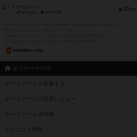
ドコジャン
42
PT
紹介文あり
10件の投稿
※Apple、Apple のロゴ は、米国および他の国々で登録されたApple Inc.の商標です。
※App Store は、Apple Inc.のサービスマークです。
※Android は、グーグル インコーポレイテッドの商標または登録商標です。
※Google Play とそのロゴは、Google Inc.の商標または登録商標です。
ボドゲーマTOP
ボードゲームを検索する
ボードゲームの新着レビュー
ボードゲーム会情報
メカニクス特集