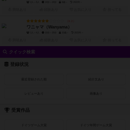
2人～5人
10分～20分
8歳～
2022年～
興味あり
経験あり
お気に入り
持ってる
6.2
ワニャマ（Wanyama）
2人～4人
10分～20分
10歳～
2022年～
興味あり
経験あり
お気に入り
持ってる
クイック検索
登録状況
最近登録された順
紹介文あり
レビューあり
画像あり
受賞作品
ドイツゲーム大賞
ドイツ年間ゲーム大賞