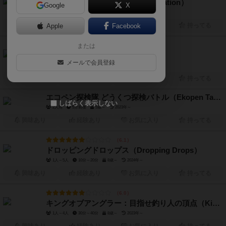
群青グラデーション（Gunjo Gradation）
Google
X
3人～6人
10分～20分
8歳～
2025年～
興味あり
Apple
経験あり
Facebook
お気に入り
持ってる
または
6.2
ナイスステーキ（Nice Steak）
メールで会員登録
1人～4人
20分～30分
8歳～
2024年～
興味あり
経験あり
お気に入り
持ってる
エコペン探検隊 どうくつ探検バトル（Ekopen Tankentai Doukutsu tanken battle）
しばらく表示しない
2人用
5分前後
5歳～
2023年～
興味あり
経験あり
お気に入り
持ってる
6.1
ドロッピングドロップス（Dropping Drops）
1人～5人
10分～20分
8歳～
2024年～
興味あり
経験あり
お気に入り
持ってる
6.0
キングオブアングラー：目指せ釣り人の頂点（King of Anglers）
1人～4人
30分～40分
8歳～
2023年～