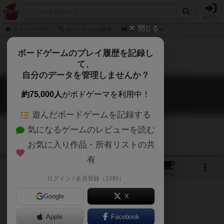
ログイン
閉じる
ボドゲーマTOP
ボードゲームの検索
エコペンあつめ
ボードゲームのプレイ履歴を記録し
て、
自分のデータを管理しませんか？
エコペンあつめ
約75,000人
がボドゲーマを利用中！
Ecopen Atsume
遊んだボードゲームを記録する
気になるゲームのレビューを読む
お気に入り作品・所有リストの共
有
1
1
トップ
画像
動画
レビュー
カフェ
ログイン / 会員登録（10秒）
Google
X
エコペンをたくさんあつめよう！
Apple
Facebook