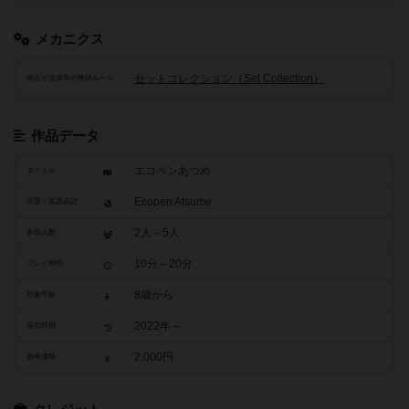
メカニクス
セットコレクション（Set Collection）
得点や資源等の獲得ルール
作品データ
エコペンあつめ
タイトル
Ecopen Atsume
原題・英題表記
2人～5人
参加人数
10分～20分
プレイ時間
8歳から
対象年齢
2022年～
発売時期
2,000円
参考価格