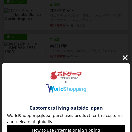
レビュー
充実
オバケだぞ～
対人アナログプレイ。簡単なルールで誰とでも遊
べるゲーム。こんなの子ども...
約12時間前
by おーちゃん
レビュー
充実
南北戦争
1983年にVictory Gamesが出版した『The Civil ...
約16時間前
by Chaco
レビュー
画像付き
ファイアー・ブルズ / 火牛陣
火牛を引き連れて敵を殲滅させる。縦か斜めで前2
列まで攻撃できるが、自分...
約18時間前
by うらまこ
レビュー
フリップ７
カードをめくるかパスをするかを決めてパスした
時のカード数字が得点になる...
約18時間前
by mob567