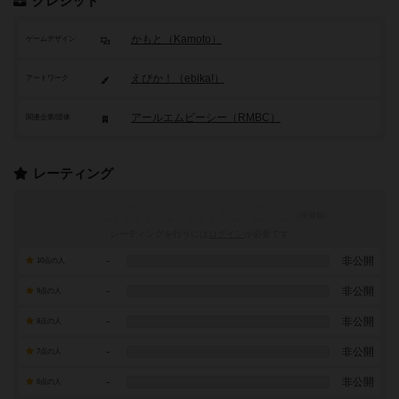
クレジット
かもと（Kamoto）
ゲームデザイン
えびか！（ebika!）
アートワーク
アールエムビーシー（RMBC）
関連企業/団体
レーティング
レーティングを行うには
ログイン
が必要です
-
非公開
10点の人
-
非公開
9点の人
-
非公開
8点の人
-
非公開
7点の人
-
非公開
6点の人