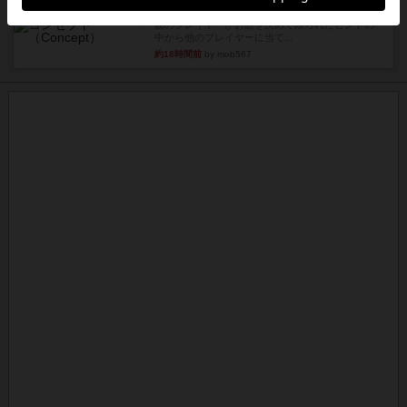
レビュー
コンセプト
親のプレイヤーがお題を決めて限られたヒントの
中から他のプレイヤーに当て...
約18時間前
by mob567