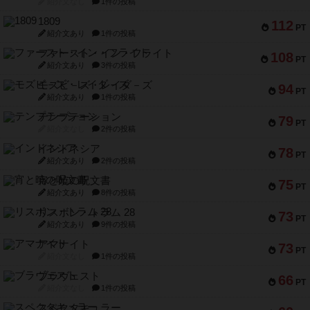
紹介文なし
1件の投稿
1809
112
PT
紹介文あり
1件の投稿
ファースト・イン・フライト
108
PT
紹介文あり
3件の投稿
モズビ－ズ・レイダ－ズ
94
PT
紹介文あり
1件の投稿
テンプテーション
79
PT
紹介文なし
2件の投稿
インドネシア
78
PT
紹介文あり
2件の投稿
宵と暁の呪文書
75
PT
紹介文あり
8件の投稿
リスボン・トラム 28
73
PT
紹介文あり
9件の投稿
アマナイト
73
PT
紹介文なし
1件の投稿
ブラヴェスト
66
PT
紹介文なし
1件の投稿
スペクタキュラー