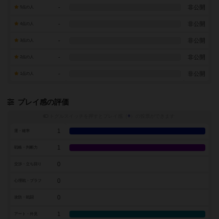
-
非公開
5点の人
-
非公開
4点の人
-
非公開
3点の人
-
非公開
2点の人
-
非公開
1点の人
プレイ感の評価
トグルスイッチを押すとプレイ感（
※
）の投票ができます
1
運・確率
1
戦略・判断力
0
交渉・立ち回り
0
心理戦・ブラフ
0
攻防・戦闘
1
アート・外見