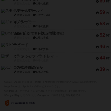
60
PT
紹介文なし
1件の投稿
スモールワールド
59
PT
紹介文あり
13件の投稿
ギャンブラー
58
PT
紹介文なし
2件の投稿
Bitter End ブタペスト救出作戦
52
PT
紹介文なし
1件の投稿
ラピード
46
PT
紹介文なし
1件の投稿
ザ・フラッフィー・ライト
44
PT
紹介文なし
0件の投稿
ふたつの城の物語
39
PT
紹介文あり
6件の投稿
※Apple、Apple のロゴ は、米国および他の国々で登録されたApple Inc.の商標です。
※App Store は、Apple Inc.のサービスマークです。
※Android は、グーグル インコーポレイテッドの商標または登録商標です。
※Google Play とそのロゴは、Google Inc.の商標または登録商標です。