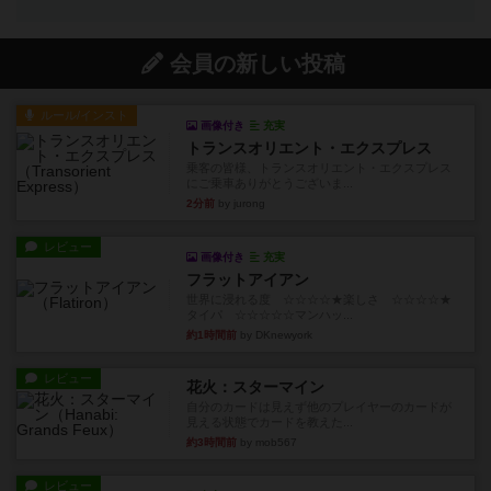
会員の新しい投稿
ルール/インスト
画像付き
充実
トランスオリエント・エクスプレス
乗客の皆様、トランスオリエント・エクスプレス
にご乗車ありがとうございま...
2分前
by jurong
レビュー
画像付き
充実
フラットアイアン
世界に浸れる度 ☆☆☆☆★楽しさ ☆☆☆☆★
タイパ ☆☆☆☆☆マンハッ...
約1時間前
by DKnewyork
レビュー
花火：スターマイン
自分のカードは見えず他のプレイヤーのカードが
見える状態でカードを教えた...
約3時間前
by mob567
レビュー