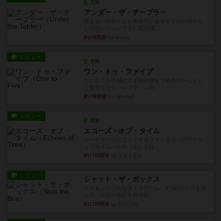
充実
アンダー・ザ・テーブラー
笑えるバカゲームを集めているライトゲーマーと
してのレビューです。正体隠...
約5時間前
by toyota
レビュー
充実
ワン・トゥ・ファイブ
とにかくお手軽にすき間時間をうめるゲームとし
て重宝するゲームです。いわ...
約7時間前
by nabekoh
レビュー
充実
エコーズ・オブ・タイム
カードゲームにファイナルファンタジーのアクテ
ィブタイムバトル（もしくは...
約11時間前
by ジェイとと
レビュー
シャット・ザ・ボックス
とてもシンプルなダイスゲーム。2つのダイスを振
って、出目の合計を自分の...
約11時間前
by OSAっち