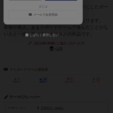
メモリーゲーム（神経衰弱）をマイルドにしたボー
または
ドゲームです。
メールで会員登録
同じ種類や同じ色を集めると高得点になります。
家族や友人、あまりボードゲームで遊んだことがな
い人と一緒に遊ぶのにオススメの作品です。
しばらく表示しない
上記文章の執筆にご協力くださった方
山形
マイボードゲーム登録者
3
16
3
10
興味あり
経験あり
お気に入り
持ってる
テーマ/フレーバー
子供向け（Kids）
その他のコンセプト