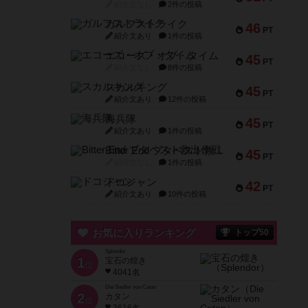
紹介文なし
2件の投稿
ガルフストライク
46
PT
紹介文あり
1件の投稿
エコーズ・オブ・タイム
45
PT
紹介文なし
8件の投稿
スカルキング
45
PT
紹介文あり
12件の投稿
海兵隊
45
PT
紹介文あり
1件の投稿
Bitter End ブタペスト救出作戦
45
PT
紹介文なし
1件の投稿
ドコジャン
42
PT
紹介文あり
10件の投稿
お気に入りランキング
トップ50
Splendor
1
宝石の煌き
位
4041名
Die Siedler von Catan
2
カタン
位