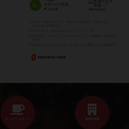
7 Wonders
9
世界の七不思議
位
1919名
※Apple、Apple のロゴ は、米国および他の国々で登録された
Apple Inc.の商標です。
※App Store は、Apple Inc.のサービスマークです。
※Android は、グーグル インコーポレイテッドの商標または登録商
標です。
※Google Play とそのロゴは、Google Inc.の商標または登録商標で
す。
ボードゲームカフェ
運営者情報