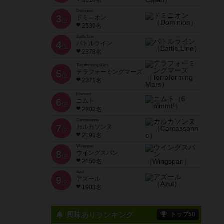
3616名
Dominion
3
ドミニオン
位
2530名
Battle Line
4
バトルライン
位
2378名
Terraforming Mars
5
テラフォーミングマーズ
位
2371名
6 nimmt!
6
ニムト
位
2202名
Carcassonne
7
カルカソンヌ
位
2191名
Wingspan
8
ウイングスパン
位
2150名
Azul
9
アズール
位
1903名
興味ありランキング
トップ50