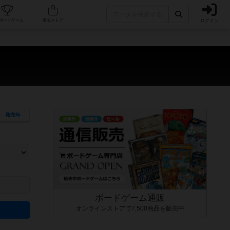
ログイン
カフェ/店舗
人気ボードゲーム
通販ストア
発売年
ます。マニュアルを読む時間や参加者へのルール説明時間は含まれていないため、初めて遊
できるよう、中世ファンタジー・クッキング・海賊同士の対決など、ゲームコンセプトを絞
にボードゲームに慣れている方向けの絞込機能です。例えば「ダイスロール」はランダム値
ボードゲーム通販
オンラインストアで7,500商品を販売中