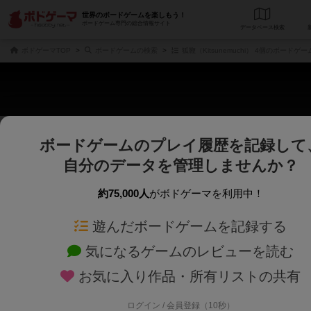
世界のボードゲームを楽しもう！
ボードゲーム専門の総合情報サイト
データベース
検
ボドゲーマTOP
ボードゲームの検索
狐鞭（Kitsunemuchi） 4個のボードゲー
ボードゲームのプレイ履歴を記録して
じっくり表示
さくさく表示
自分のデータを管理しませんか？
商品名、商品説明文、デザイナー名、テーマ名、メカニクス名を対象にフリー
ゲームデザイナー名を指定して
フリーワード
ゲームデザイナー
約75,000人
がボドゲーマを利用中！
遊んだボードゲームを記録する
対象年齢を指定します。
世界観や登場人
対象年齢
テーマ/フレー
気になるゲームのレビューを読む
お気に入り作品・所有リストの共有
ログイン / 会員登録（10秒）