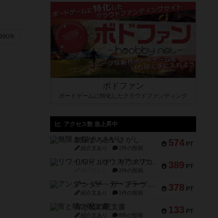
990年
ボドファン
ボードゲームに特化したクラウドファンディング
アクセス数 急上昇中
無限まちがいさがし
574
PT
紹介文あり
2件の投稿
リワイルド：サウスアメリカ
389
PT
紹介文なし
2件の投稿
アンダー・ザ・テーブラー
378
PT
紹介文あり
1件の投稿
宵と暁の呪文書
133
PT
紹介文あり
8件の投稿