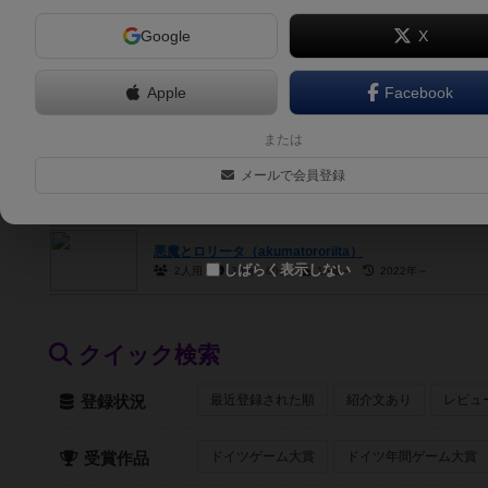
Google
X
5.8
ストーカーマンション（Stalker Mansion）
3人～4人
15分～30分
15歳～
2017年～
Apple
Facebook
スーパーアンダーグラウンドアイドル（super undergroaun
3人～4人
または
メールで会員登録
#推しあつめ（Oshiatsume）
2人～4人
15分前後
2022年～
悪魔とロリータ（akumatororiita）
しばらく表示しない
2人用
30分～60分
15歳～
2022年～
クイック検索
最近登録された順
紹介文あり
レビュ
登録状況
ドイツゲーム大賞
ドイツ年間ゲーム大賞
受賞作品