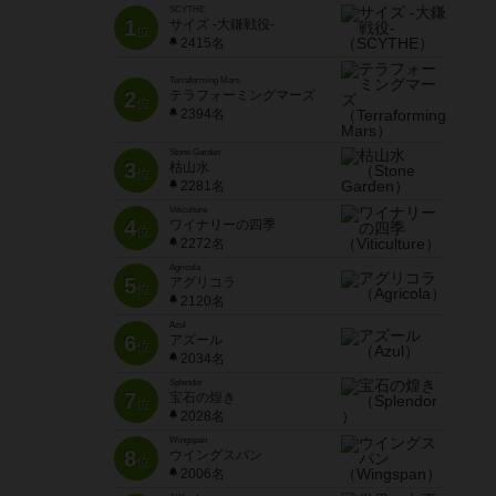
SCYTHE
1
サイズ -大鎌戦役-
位
2415名
Terraforming Mars
2
テラフォーミングマーズ
位
2394名
Stone Garden
3
枯山水
位
2281名
Viticulture
4
ワイナリーの四季
位
2272名
Agricola
5
アグリコラ
位
2120名
Azul
6
アズール
位
2034名
Splendor
7
宝石の煌き
位
2028名
Wingspan
8
ウイングスパン
位
2006名