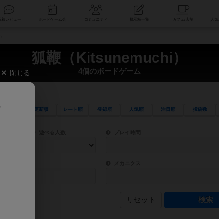
索
新着レビュー
ボードゲーム会
コミュニティ
掲示板一覧
ム
狐鞭（Kitsunemuchi）
4個のボードゲーム
閉じる
、
更新順
レート順
登録順
人気順
注目順
投稿数
ワード検索ができます。
検索できます。
プレイ対象人数に含まれるボードゲームを指定します。
目安となる所要時間を指定することができ
遊べる人数
プレイ時間
物などモチーフ・ストーリーを指定することができます。直感的にゲームシステムを理解
ゲーム性を構成するコアシステムです。主
バー
メカニクス
リセット