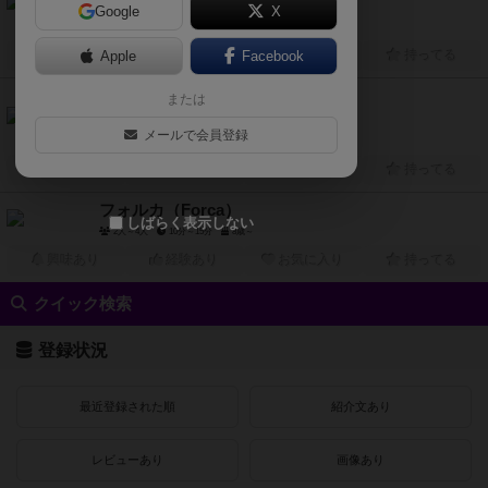
ドレスライフ（DRESSLIFE）
Google
X
2人～6人
15分～20分
8歳～
2022年～
興味あり
Apple
経験あり
Facebook
お気に入り
持ってる
または
6.2
ハムログプラス（HAMLOG Plus）
メールで会員登録
2人～5人
15分～25分
8歳～
2022年～
興味あり
経験あり
お気に入り
持ってる
フォルカ（Forca）
しばらく表示しない
2人～4人
10分～15分
8歳～
興味あり
経験あり
お気に入り
持ってる
クイック検索
登録状況
最近登録された順
紹介文あり
レビューあり
画像あり