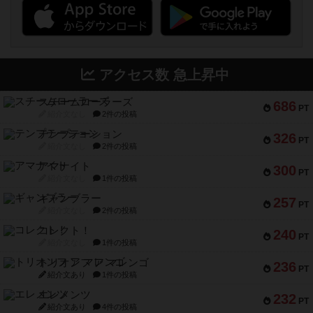
アクセス数 急上昇中
スチームローラーズ
686
PT
紹介文なし
2件の投稿
テンプテーション
326
PT
紹介文なし
2件の投稿
アマナイト
300
PT
紹介文なし
1件の投稿
ギャンブラー
257
PT
紹介文なし
2件の投稿
コレクト！
240
PT
紹介文なし
1件の投稿
トリオンフ ア マレンゴ
236
PT
紹介文あり
1件の投稿
エレメンツ
232
PT
紹介文あり
4件の投稿