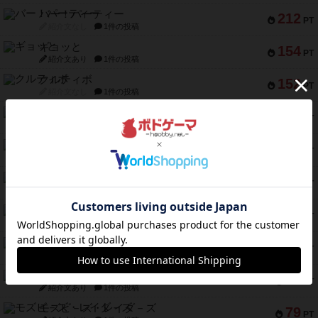
バー！パーティー
212
PT
紹介文なし
1件の投稿
ギョッと
154
PT
紹介文あり
1件の投稿
クルティボ
152
PT
紹介文なし
1件の投稿
ブラヴェスト
140
PT
紹介文なし
1件の投稿
ドブル：ポケットモンスター
122
PT
紹介文あり
4件の投稿
ジャンヌ・ダルク-オルレアン ドロー＆ライト
118
PT
紹介文なし
5件の投稿
ファースト・イン・フライト
94
PT
紹介文あり
3件の投稿
ダイススローン
88
PT
紹介文なし
1件の投稿
ガルフストライク
80
PT
紹介文あり
1件の投稿
モズビ－ズ・レイダ－ズ
79
PT