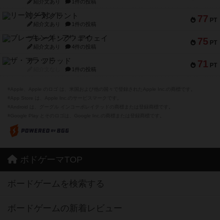
紹介文あり
1件の投稿
リー対グラント
77
PT
紹介文あり
1件の投稿
ブレーキング・アウェイ
75
PT
紹介文あり
4件の投稿
ザ・フラッド
71
PT
紹介文なし
1件の投稿
※Apple、Apple のロゴ は、米国および他の国々で登録されたApple Inc.の商標です。
※App Store は、Apple Inc.のサービスマークです。
※Android は、グーグル インコーポレイテッドの商標または登録商標です。
※Google Play とそのロゴは、Google Inc.の商標または登録商標です。
ボドゲーマTOP
ボードゲームを検索する
ボードゲームの新着レビュー