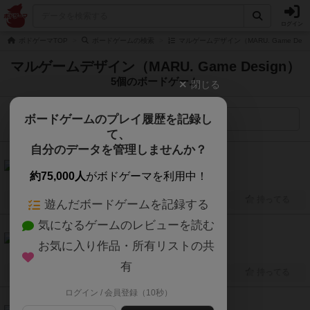
ログイン
ボドゲーマTOP
ボードゲームの検索
マルゲームデザイン（MARU. Game Des
マルゲームデザイン（MARU. Game Design）
5個のボードゲーム
閉じる
ボードゲームのプレイ履歴を記録し
検索メニュー
て、
自分のデータを管理しませんか？
6.1
数律（Su ri tsu）
約75,000人
がボドゲーマを利用中！
1人～5人
15分～20分
6歳～
2022年～
興味あり
経験あり
お気に入り
持ってる
遊んだボードゲームを記録する
気になるゲームのレビューを読む
6.2
ハムログ（HAMLOG）
お気に入り作品・所有リストの共
2人～5人
15分～20分
6歳～
2022年～
有
興味あり
経験あり
お気に入り
持ってる
ログイン / 会員登録（10秒）
6.0