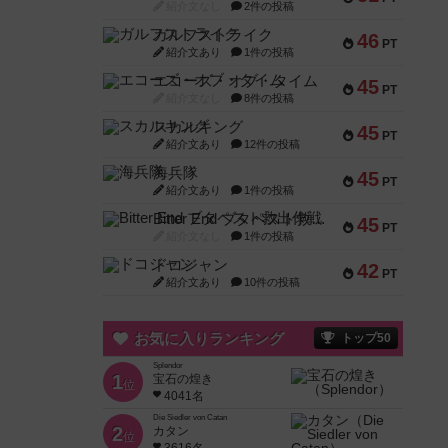
紹介文なし
2件の投稿
ガルフストライク
46
PT
紹介文あり
1件の投稿
エコーズ・オブ・タイム
45
PT
紹介文なし
8件の投稿
スカルキング
45
PT
紹介文あり
12件の投稿
海兵隊
45
PT
紹介文あり
1件の投稿
Bitter End ブタペスト救出作戦
45
PT
紹介文なし
1件の投稿
ドコジャン
42
PT
紹介文あり
10件の投稿
お気に入りランキング
トップ50
Splendor
1
宝石の煌き
位
4041名
Die Siedler von Catan
2
カタン
位