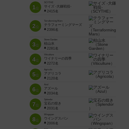
SCYTHE
1
サイズ -大鎌戦役-
位
2415名
Terraforming Mars
2
テラフォーミングマーズ
位
2396名
Stone Garden
3
枯山水
位
2281名
Viticulture
4
ワイナリーの四季
位
2272名
Agricola
5
アグリコラ
位
2120名
Azul
6
アズール
位
2034名
Splendor
7
宝石の煌き
位
2031名
Wingspan
8
ウイングスパン
位
2006名