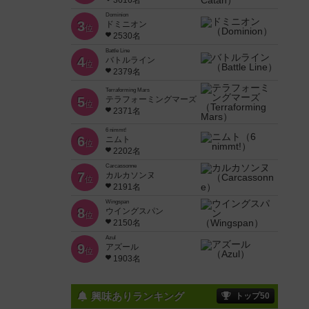
3616名
Dominion
3
ドミニオン
位
2530名
Battle Line
4
バトルライン
位
2379名
Terraforming Mars
5
テラフォーミングマーズ
位
2371名
6 nimmt!
6
ニムト
位
2202名
Carcassonne
7
カルカソンヌ
位
2191名
Wingspan
8
ウイングスパン
位
2150名
Azul
9
アズール
位
1903名
興味ありランキング
トップ50