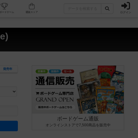
ログイン
カフェ/店舗
人気ボードゲーム
通販ストア
e)
発売年
ます。マニュアルを読む時間や参加者へのルール説明時間は含まれていないため、初めて遊
できるよう、中世ファンタジー・クッキング・海賊同士の対決など、ゲームコンセプトを絞
にボードゲームに慣れている方向けの絞込機能です。例えば「ダイスロール」はランダム値
ボードゲーム通販
オンラインストアで7,500商品を販売中