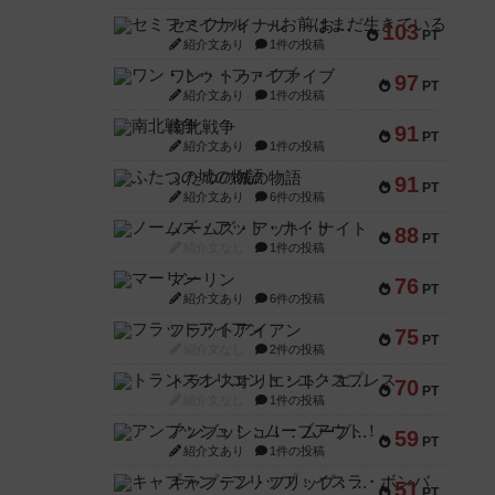
セミファイナル ～お前はまだ生きている～
103
PT
紹介文あり
1件の投稿
ワン・トゥ・ファイブ
97
PT
紹介文あり
1件の投稿
南北戦争
91
PT
紹介文あり
1件の投稿
ふたつの城の物語
91
PT
紹介文あり
6件の投稿
ノームズ・アット・ナイト
88
PT
紹介文なし
1件の投稿
マーリン
76
PT
紹介文あり
6件の投稿
フラットアイアン
75
PT
紹介文なし
2件の投稿
トランスオリエント・エクスプレス
70
PT
紹介文なし
1件の投稿
アンブッシュ！：ムーブアウト！
59
PT
紹介文あり
1件の投稿
キャプテン・フリップ：イスラ・ボンバ
51
PT