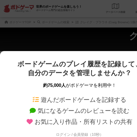
世界のボードゲームを楽しもう！
ボードゲーム専門の総合情報サイト
データベース
検
ボドゲーマTOP
ボードゲームの検索
クレイグ・ブラウネ (Craig Browne) 
ク
ボードゲームのプレイ履歴を記録して
じっくり表示
さくさく表示
自分のデータを管理しませんか？
商品名、商品説明文、デザイナー名、テーマ名、メカニクス名を対象にフリー
ゲームデザイナー名を指定して
フリーワード
ゲームデザイナー
約75,000人
がボドゲーマを利用中！
遊んだボードゲームを記録する
対象年齢を指定します。
世界観や登場人
対象年齢
テーマ/フレー
気になるゲームのレビューを読む
お気に入り作品・所有リストの共有
ログイン / 会員登録（10秒）