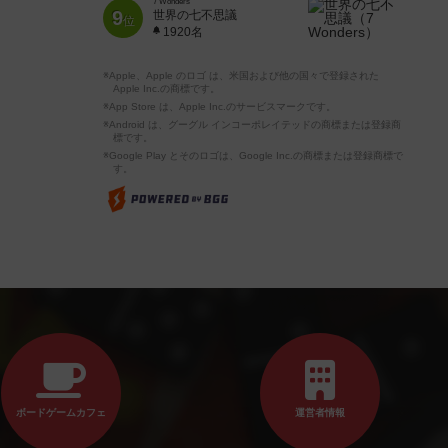
7 Wonders
9
世界の七不思議
位
1920名
※Apple、Apple のロゴ は、米国および他の国々で登録された
Apple Inc.の商標です。
※App Store は、Apple Inc.のサービスマークです。
※Android は、グーグル インコーポレイテッドの商標または登録商
標です。
※Google Play とそのロゴは、Google Inc.の商標または登録商標で
す。
ボードゲームカフェ
運営者情報