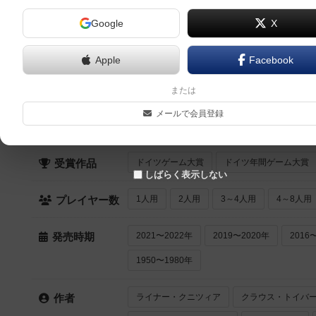
Google
X
6.3
どきどきワクワク相性チェックゲーム（Compatibility）
4人～6人
30分～40分
12歳～
1996年～
Apple
Facebook
または
クイック検索
メールで会員登録
最近登録された順
紹介文あり
レビュ
登録状況
ドイツゲーム大賞
ドイツ年間ゲーム大賞
受賞作品
しばらく表示しない
1人用
2人用
3～4人用
4～8人用
プレイヤー数
2021〜2022年
2019〜2020年
2016
発売時期
1950〜1980年
ライナー・クニツィア
クラウス・トイバ
作者