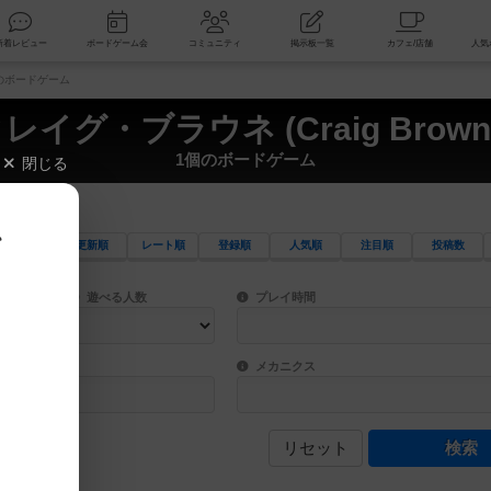
索
新着レビュー
ボードゲーム会
コミュニティ
掲示板一覧
1個のボードゲーム
レイグ・ブラウネ (Craig Brown
1個のボードゲーム
閉じる
、
更新順
レート順
登録順
人気順
注目順
投稿数
ワード検索ができます。
検索できます。
プレイ対象人数に含まれるボードゲームを指定します。
目安となる所要時間を指定することができ
遊べる人数
プレイ時間
物などモチーフ・ストーリーを指定することができます。直感的にゲームシステムを理解
ゲーム性を構成するコアシステムです。主
バー
メカニクス
リセット