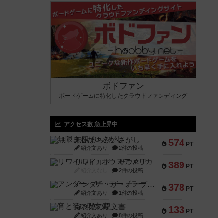
ボドファン
ボードゲームに特化したクラウドファンディング
アクセス数 急上昇中
無限まちがいさがし
574
PT
紹介文あり
2件の投稿
リワイルド：サウスアメリカ
389
PT
紹介文なし
2件の投稿
アンダー・ザ・テーブラー
378
PT
紹介文あり
1件の投稿
宵と暁の呪文書
133
PT
紹介文あり
8件の投稿