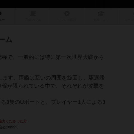
ュー
店舗/
カフェ
リプレイ
日記
戦略
・コツ
ルール
ーム
総称で、一般的には特に第一次世界大戦から
します。両艦は互いの周囲を旋回し、駆逐艦
情報が限られている中で、それぞれが攻撃を
る3隻のUボートと、プレイヤー1人による3
協力くださった方
会者:99999]