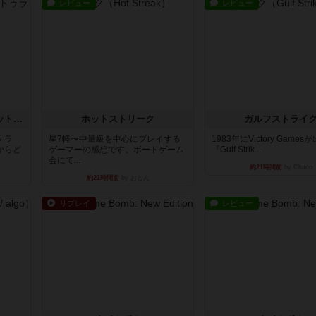
レビュー
レビュー
チケットトゥライド / チケットトゥライドアメリカ
ホットストリーク
ガルフストライ
ケラ
星7軽〜中量級を中心にプレイする
1983年にVictory Game
からど
ゲーマーの感想です。ボードゲーム
『Gulf Strik...
会にて...
約21時間前
by Chaco
約21時間前
by おとん
リプレイ
レビュー