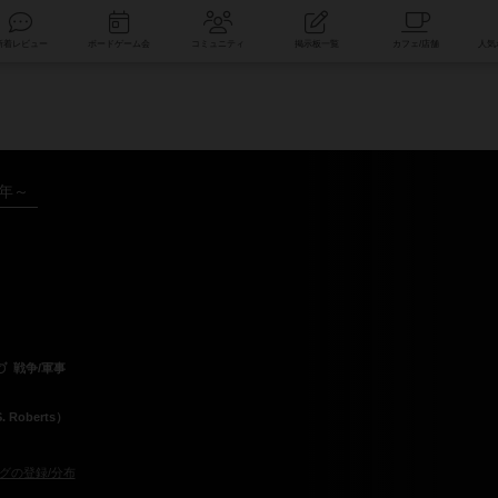
索
新着レビュー
ボードゲーム会
コミュニティ
掲示板一覧
9年～
戦争/軍事
Roberts）
グの登録/分布