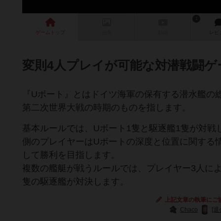
1
ゲーム
トップ
画像
動画
レビ
変則4人プレイが可能な対潜戦闘ゲ
『Uボート』とはドイツ海軍の保有する潜水艦の
第二次世界大戦の時期のものを指します。
基本ルールでは、Uボート1隻と駆逐艦1隻が対戦
側のプレイヤーはUボートの深度と位置に関する
して勝利を目指します。
複数の艦艇が戦うルールでは、プレイヤー3人によ
隻の駆逐艦が対決します。
上記文章の執筆にご
Chaco
[退