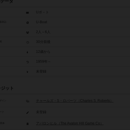
品データ
Uボ－ト
U-Boat
題表記
2人～6人
30分前後
間
12歳から
1959年～
未登録
レジット
チャールズ・S・ロバーツ（Charles S. Roberts）
ザイン
未登録
ーク
アバロンヒル（The Avalon Hill Game Co）
/団体