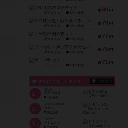
ガルフストライク
80
PT
紹介文あり
1件の投稿
モズビ－ズ・レイダ－ズ
79
PT
紹介文あり
1件の投稿
リー対グラント
77
PT
紹介文あり
1件の投稿
ブレーキング・アウェイ
75
PT
紹介文あり
4件の投稿
ザ・フラッド
71
PT
紹介文なし
1件の投稿
お気に入りランキング
トップ50
Splendor
1
宝石の煌き
位
4040名
Die Siedler von Catan
2
カタン
位
3616名
Dominion
3
ドミニオン
位
2528名