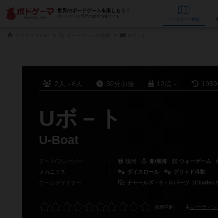
世界のボードゲームを楽しもう！
ボードゲーム専門の総合情報サイト
データベース
検
ボドゲーマTOP
ボードゲームの検索
Uボ－ト
2人～6人
30分前後
12歳～
195
Uボ－ト
U-Boat
テーマ/フレーバー
：
現代
船/航海
ウォーゲーム
メカニクス
：
ダイスロール
グリッド移動
ゲームデザイナー
：
チャールズ・S・ロバーツ（Charles S. 
レーティン