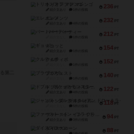
トリオンフ ア マレンゴ
236
PT
紹介文あり
1件の投稿
エレメンツ
232
PT
紹介文あり
4件の投稿
バー！パーティー
212
PT
紹介文なし
1件の投稿
ギョッと
154
PT
紹介文あり
1件の投稿
クルティボ
152
PT
紹介文なし
1件の投稿
いる第二
ブラヴェスト
140
PT
紹介文なし
1件の投稿
ドブル：ポケットモンスター
122
PT
紹介文あり
4件の投稿
ジャンヌ・ダルク-オルレアン ドロー＆ライト
118
PT
紹介文なし
5件の投稿
ファースト・イン・フライト
94
PT
紹介文あり
3件の投稿
ダイススローン
88
PT
紹介文なし
1件の投稿