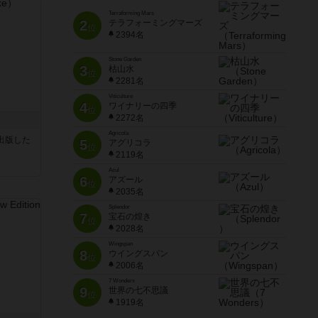
Terraforming Mars
2
テラフォーミングマーズ
位
2394名
Stone Garden
3
枯山水
位
2281名
Viticulture
4
ワイナリーの四季
位
2272名
ク
Agricola
sが出版した
5
アグリコラ
位
2119名
Azul
6
アズール
位
2035名
Splendor
7
宝石の煌き
位
2028名
Wingspan
8
ウイングスパン
位
2006名
7 Wonders
9
世界の七不思議
位
1919名