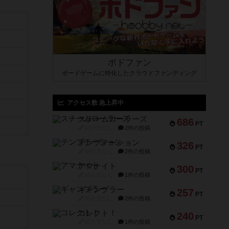
ボドファン
ボードゲームに特化したクラウドファンディング
アクセス数 急上昇中
スチームローラーズ
686
PT
紹介文なし
2件の投稿
テンプテーション
326
PT
紹介文なし
2件の投稿
アマナイト
300
PT
紹介文なし
1件の投稿
ギャンブラー
257
PT
紹介文なし
2件の投稿
コレクト！
240
PT
紹介文なし
1件の投稿