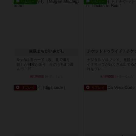
レビュー
レビュー
無限まちがいさがし
6つの場面カード（表、裏で違う
デジタルソロプレイ。元祖チ
絵）が何枚かあり、そのうち3つ選
イ？マップがたくさん出てる
んで、同...
れをプレ...
約13時間前
by ジェイとと
約14時間前
by おーちゃん
リプレイ
リプレイ