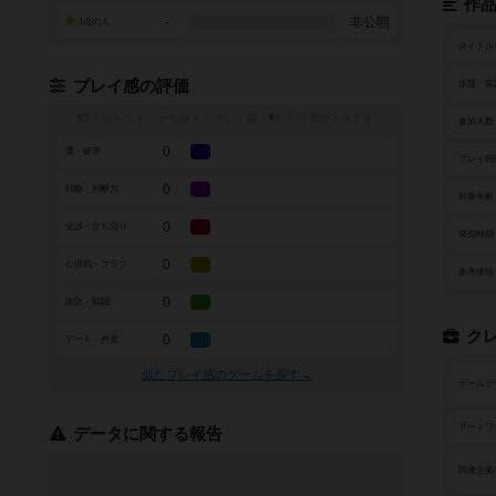
作
-
非公開
1点の人
タイトル
プレイ感の評価
原題・英
トグルスイッチを押すとプレイ感（
※
）の投票ができます
参加人数
0
運・確率
プレイ時
0
戦略・判断力
対象年齢
0
交渉・立ち回り
発売時期
0
心理戦・ブラフ
参考価格
0
攻防・戦闘
ク
0
アート・外見
似たプレイ感のゲームを探す→
ゲームデ
アートワ
データに関する報告
関連企業