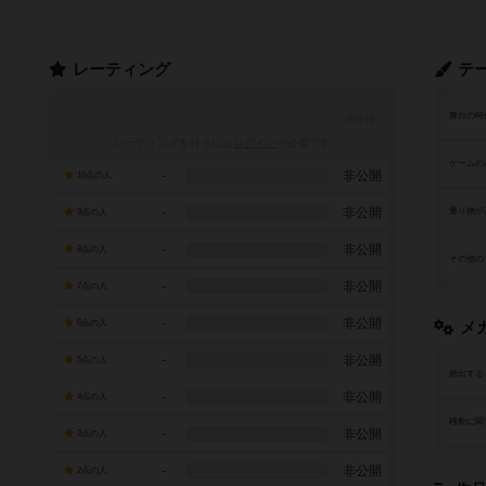
レーティング
テ
舞台の時
レーティングを行うには
ログイン
が必要です
ゲームの
-
非公開
10点の人
-
非公開
乗り物が
9点の人
-
非公開
8点の人
その他の
-
非公開
7点の人
-
非公開
6点の人
メ
-
非公開
5点の人
頻出する
-
非公開
4点の人
移動に関
-
非公開
3点の人
-
非公開
2点の人