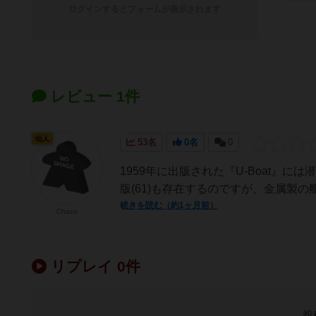
ログインするとフォームが表示されます
レビュー 1件
仙人
53名
0名
0
1959年に出版された『U-Boat』
版(61)も存在するのですが、金属製
続きを読む（約1ヶ月前）
Chaco
リプレイ 0件
投