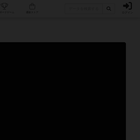
ログイン
カフェ/店舗
人気ボードゲーム
通販ストア