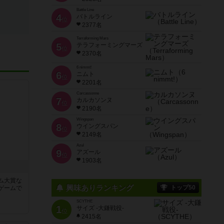
Battle Line
4
バトルライン
位
2377名
Terraforming Mars
5
テラフォーミングマーズ
位
2370名
6 nimmt!
6
ニムト
位
2201名
Carcassonne
7
カルカソンヌ
位
2190名
Wingspan
8
ウイングスパン
位
2149名
Azul
9
アズール
位
1903名
ム大賞な
興味ありランキング
トップ50
ゲームで
SCYTHE
1
サイズ -大鎌戦役-
位
2415名