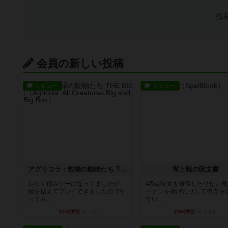
投
会員の新しい投稿
レビュー
レビュー
アグリコラ：牧場の動物たち THE BIG BOX
宵と暁の呪文書
長らく積みゲーになってましたが、
4/5点呪文を修得したり使い
腰を据えてプレイできましたのでや
ークンを捧げたりして得点を
ってみ...
てい...
約1時間前
by くみ
約4時間前
by ワタル