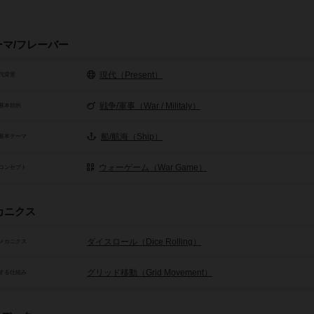
ーマ/フレーバー
現代（Present）
代背景
戦争/軍事（War / Militaly）
基本目的
船/航海（Ship）
基本テーマ
ウォーゲーム（War Game）
コンセプト
カニクス
ダイスロール（Dice Rolling）
メカニクス
グリッド移動（Grid Movement）
する仕組み