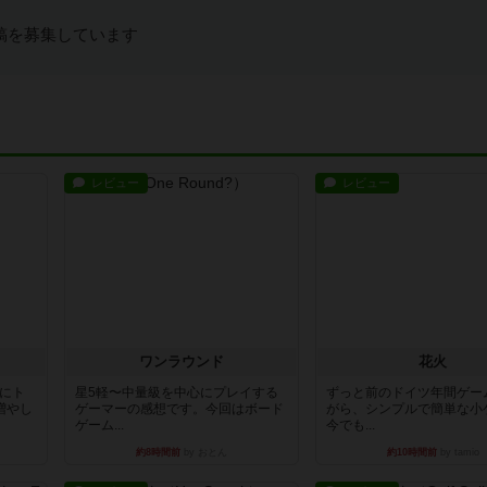
稿を募集しています
レビュー
レビュー
ワンラウンド
花火
魔にト
星5軽〜中量級を中心にプレイする
ずっと前のドイツ年間ゲー
増やし
ゲーマーの感想です。今回はボード
がら、シンプルで簡単な小
ゲーム...
今でも...
約8時間前
by おとん
約10時間前
by tamio