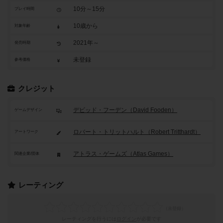
10分～15分
プレイ時間
10歳から
対象年齢
2021年～
発売時期
未登録
参考価格
クレジット
デビッド・フーデン（David Fooden）
ゲームデザイン
ロバート・トリットハルト（Robert Tritthardt）
アートワーク
アトラス・ゲームズ（Atlas Games）
関連企業/団体
レーティング
レーティングを行うには
ログイン
が必要です