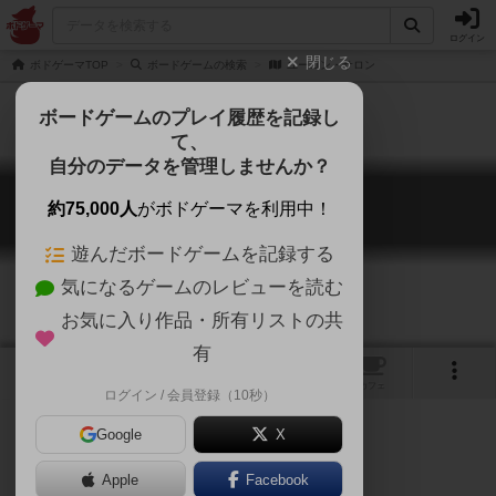
ログイン
閉じる
ボドゲーマTOP
ボードゲームの検索
ユーコン・サロン
ボードゲームのプレイ履歴を記録し
て、
自分のデータを管理しませんか？
ユーコン・サロン
約75,000人
がボドゲーマを利用中！
Yukon Salon
遊んだボードゲームを記録する
気になるゲームのレビューを読む
お気に入り作品・所有リストの共
有
1
トップ
画像
動画
レビュー
カフェ
ログイン / 会員登録（10秒）
Google
X
Apple
ご協力ください
Facebook