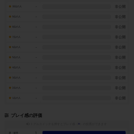
-
非公開
10点の人
-
非公開
9点の人
-
非公開
8点の人
-
非公開
7点の人
-
非公開
6点の人
-
非公開
5点の人
-
非公開
4点の人
-
非公開
3点の人
-
非公開
2点の人
-
非公開
1点の人
プレイ感の評価
トグルスイッチを押すとプレイ感（
※
）の投票ができます
1
運・確率