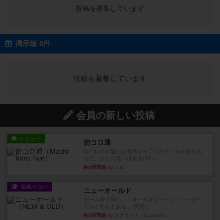
投稿を募集しています
掲示板 0件
投稿を募集しています
会員の新しい投稿
レビュー
街コロ通
街コロとの違いは初めから二つサイコロを振れる
など、少しの違いはあるけれ...
約4時間前
by くみ
戦略やコツ
ニューオールド
ゲーム終了時に、「オールドカードとニューカー
ドのどちらもある」 状態に...
約5時間前
by オグランド（Oguland）