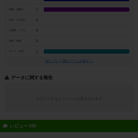
1
戦略・判断力
0
交渉・立ち回り
0
心理戦・ブラフ
0
攻防・戦闘
1
アート・外見
似たプレイ感のゲームを探す→
データに関する報告
ログインするとフォームが表示されます
レビュー 0件