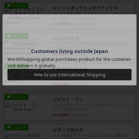
レビュー
メメントオンラインタクティクス
どんどん物量が増えて大変になっていく押し付け
合いが楽しいゲーム盛り上が...
約13時間前
by nekomanma222
レビュー
ヘックメック
サイコロゲームです1から5までの数字と芋虫がか
かれたダイス。これを振っ...
約15時間前
by みいやん
レビュー
ハゲタカのえじき
超有名なゲームですが、初めてプレイしました。1
から15までのカードがプ...
約15時間前
by みいやん
レビュー
ジャスト・ワン
まぁ面白かった‼️よくテレビとかのバラエティなん
かで、お題がわからずに...
約15時間前
by みいやん
レビュー
ピタッコカルタ
ボドゲ相席会でプレイしましたひらがなが書かれ