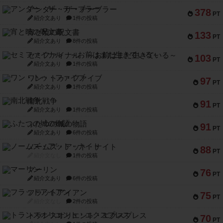
アンダー・ザ・テーブラー
378
PT
紹介文あり
1件の投稿
宵と暁の呪文書
133
PT
紹介文あり
8件の投稿
セミファイナル ～お前はまだ生きている～
103
PT
紹介文あり
1件の投稿
ワン・トゥ・ファイブ
97
PT
紹介文あり
1件の投稿
南北戦争
91
PT
紹介文あり
1件の投稿
ふたつの城の物語
91
PT
紹介文あり
6件の投稿
ノームズ・アット・ナイト
88
PT
紹介文なし
1件の投稿
マーリン
76
PT
紹介文あり
6件の投稿
フラットアイアン
75
PT
紹介文なし
2件の投稿
トランスオリエント・エクスプレス
70
PT