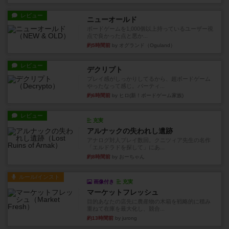
レビュー
ニューオールド
ボードゲームを1,000個以上持っているユーザー視
点で良かった点と悪か...
約5時間前
by オグランド（Oguland）
レビュー
デクリプト
プレイ感がしっかりしてるから、超ボードゲーム
やったなって感じ。パーティ...
約6時間前
by ヒロ(新！ボードゲーム家族)
レビュー
充実
アルナックの失われし遺跡
アナログ対人プレイ数回。クニツィア先生の名作
「エルドラドを探して」にあ...
約8時間前
by おーちゃん
ルール/インスト
画像付き
充実
マーケットフレッシュ
目的あなたの店先に農産物の木箱を戦略的に積み
重ねて在庫を最大化し、競合...
約13時間前
by jurong