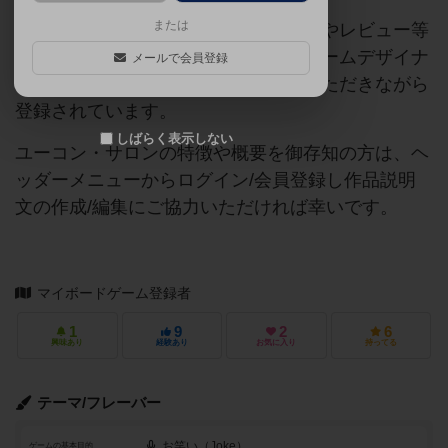
または
当サイトに掲載されている作品説明文やレビュー等
の情報は、ボドゲーマ運営事務局・ゲームデザイナ
メールで会員登録
ーご本人様・有志の皆様にご協力をいただきながら
登録されています。
しばらく表示しない
ユーコン・サロンの特徴や概要を御存知の方は、ヘ
ッダーメニューからログイン/会員登録し作品説明
文の作成/編集にご協力いただければ幸いです。
マイボードゲーム登録者
1
9
2
6
興味あり
経験あり
お気に入り
持ってる
テーマ/フレーバー
お笑い（Joke）
ゲームの基本目的