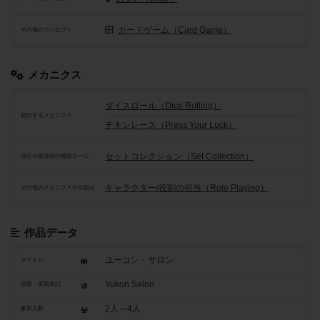
カードゲーム（Card Game）
その他のコンセプト
メカニクス
ダイスロール（Dice Rolling）
頻出するメカニクス
チキンレース（Press Your Luck）
セットコレクション（Set Collection）
得点や資源等の獲得ルール
キャラクター/役割の担当（Role Playing）
その他のメカニクスや仕組み
作品データ
ユーコン・サロン
タイトル
Yukon Salon
原題・英題表記
2人～4人
参加人数