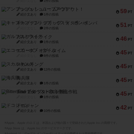
紹介文なし
1件の投稿
アンブッシュ！：ムーブアウト！
59
PT
紹介文あり
1件の投稿
キャプテン・フリップ：イスラ・ボンバ
51
PT
紹介文なし
2件の投稿
ガルフストライク
46
PT
紹介文あり
1件の投稿
エコーズ・オブ・タイム
45
PT
紹介文なし
8件の投稿
スカルキング
45
PT
紹介文あり
12件の投稿
海兵隊
45
PT
紹介文あり
1件の投稿
Bitter End ブタペスト救出作戦
45
PT
紹介文なし
1件の投稿
ドコジャン
42
PT
紹介文あり
10件の投稿
※Apple、Apple のロゴ は、米国および他の国々で登録されたApple Inc.の商標です。
※App Store は、Apple Inc.のサービスマークです。
※Android は、グーグル インコーポレイテッドの商標または登録商標です。