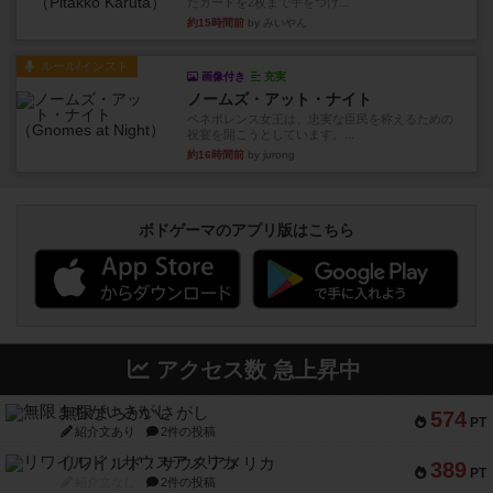
たカードを2枚まで手をつけ...
約15時間前
by みいやん
ルール/インスト
画像付き
充実
ノームズ・アット・ナイト
ベネボレンス女王は、忠実な臣民を称えるための
祝宴を開こうとしています。...
約16時間前
by jurong
ボドゲーマのアプリ版はこちら
アクセス数 急上昇中
無限まちがいさがし
574
PT
紹介文あり
2件の投稿
リワイルド：サウスアメリカ
389
PT
紹介文なし
2件の投稿