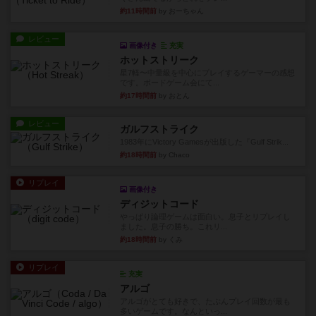
約11時間前
by おーちゃん
レビュー
画像付き
充実
ホットストリーク
星7軽〜中量級を中心にプレイするゲーマーの感想
です。ボードゲーム会にて...
約17時間前
by おとん
レビュー
ガルフストライク
1983年にVictory Gamesが出版した『Gulf Strik...
約18時間前
by Chaco
リプレイ
画像付き
ディジットコード
やっぱり論理ゲームは面白い。息子とリプレイし
ました。息子の勝ち。これリ...
約18時間前
by くみ
リプレイ
充実
アルゴ
アルゴがとても好きで、たぶんプレイ回数が最も
多いゲームです。なんといっ...