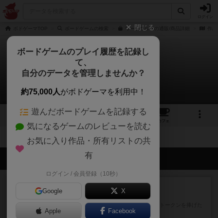
ログイン
閉じる
ボドゲーマTOP
ボードゲームの検索
ワードウルフの通販/商品詳細
作品
ボードゲームのプレイ履歴を記録し
て、
ワードウルフ
自分のデータを管理しませんか？
拡張/関連作品 0件
約75,000人
がボドゲーマを利用中！
遊んだボードゲームを記録する
3
3
10
156
トップ
画像
動画
レビュー
カフェ
気になるゲームのレビューを読む
お気に入り作品・所有リストの共
有
会員の新しい投稿
ログイン / 会員登録（10秒）
レビュー
充実
Google
X
宵と暁の呪文書
4/5点呪文を修得したり使い魔にトークンを捧げた
Apple
Facebook
りして得点を増やしてい...