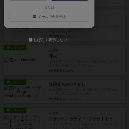
32分前
by ワタル
または
レビュー
画像付き
充実
メールで会員登録
ワンラウンド
星5軽〜中量級を中心にプレイするゲーマーの感想
です。今回はボードゲーム...
約4時間前
by おとん
しばらく表示しない
レビュー
充実
花火
ずっと前のドイツ年間ゲーム大賞ながら、シンプ
ルで簡単な小ゲームで今でも...
約7時間前
by tamio
レビュー
無限まちがいさがし
6つの場面カード（表、裏で違う絵）が何枚かあ
り、そのうち3つ選んで、同...
約9時間前
by ジェイとと
レビュー
充実
チケットトゥライド / チケットトゥライドアメリカ
デジタルソロプレイ。元祖チケライ？マップがた
くさん出てるからどれをプレ...