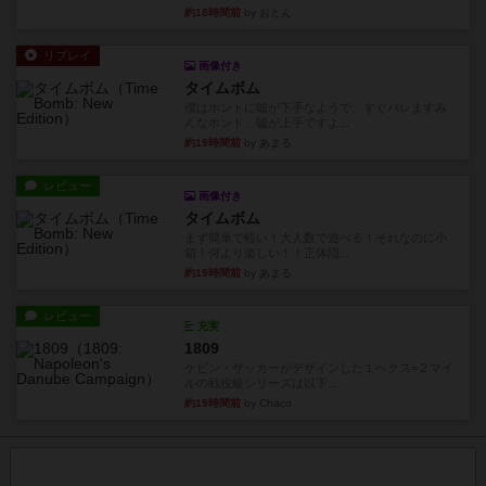
約18時間前
by おとん
リプレイ
画像付き
タイムボム
僕はホントに嘘が下手なようで、すぐバレますみ
んなホント、嘘が上手ですよ...
約19時間前
by あまる
レビュー
画像付き
タイムボム
まず簡単で軽い！大人数で遊べる！それなのに小
箱！何より楽しい！！正体隠...
約19時間前
by あまる
レビュー
充実
1809
ケビン・ザッカーがデザインした１ヘクス=２マイ
ルの戦役級シリーズは以下...
約19時間前
by Chaco