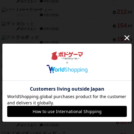
紹介文あり
4件の投稿
バー！パーティー
212
PT
紹介文なし
1件の投稿
ギョッと
154
PT
紹介文あり
1件の投稿
クルティボ
152
PT
紹介文なし
1件の投稿
ブラヴェスト
140
PT
紹介文なし
1件の投稿
ドブル：ポケットモンスター
122
PT
紹介文あり
4件の投稿
ジャンヌ・ダルク-オルレアン ドロー＆ライト
118
PT
紹介文なし
5件の投稿
ファースト・イン・フライト
94
PT
紹介文あり
3件の投稿
ダイススローン
88
PT
紹介文なし
1件の投稿
ガルフストライク
80
PT
紹介文あり
1件の投稿
モズビ－ズ・レイダ－ズ