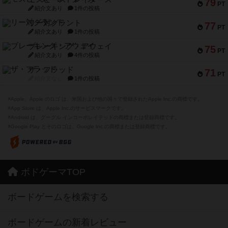
79
PT
紹介文あり
1件の投稿
リー対グラント
77
PT
紹介文あり
1件の投稿
ブレーキング・アウェイ
75
PT
紹介文あり
4件の投稿
ザ・フラッド
71
PT
紹介文なし
1件の投稿
※Apple、Apple のロゴ は、米国および他の国々で登録されたApple Inc.の商標です。
※App Store は、Apple Inc.のサービスマークです。
※Android は、グーグル インコーポレイテッドの商標または登録商標です。
※Google Play とそのロゴは、Google Inc.の商標または登録商標です。
ボドゲーマTOP
ボードゲームを検索する
ボードゲームの新着レビュー