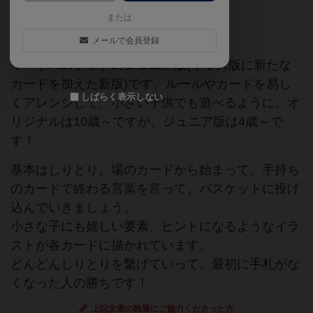
または
しりとり
カードゲーム
ボ育て
メールで会員登録
ワードバスケットのジュニア版(キッズ版に新たな
カードを加えた新版)です。ルールやカードを易し
しばらく表示しない
くアレンジして、小さい子供でも遊べるように。オ
リジナルは10歳～ですが、ジュニア版は4歳～で
す！
基本はしりとり。場のカードから始まって、手持ち
のカードで終わる言葉を言って、バスケットに投げ
込んでいきましょう。
小さな子にも嬉しい要素、ヒントになるようなイラ
ストが各カードに描かれています。
どんどんしりとりを繋げていって、最初に手札がな
くなった人の勝ちです！
上記文章の執筆にご協力くださった方