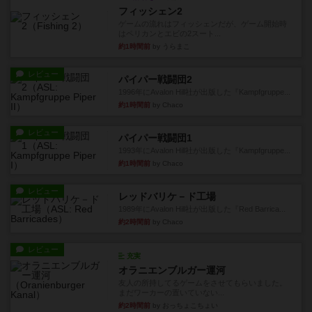
フィッシェン2
ゲームの流れはフィッシェンだが、ゲーム開始時
はペリカンとエビの2スート...
約1時間前
by うらまこ
レビュー
パイパー戦闘団2
1996年にAvalon Hill社が出版した『Kampfgruppe...
約1時間前
by Chaco
レビュー
パイパー戦闘団1
1993年にAvalon Hill社が出版した『Kampfgruppe...
約1時間前
by Chaco
レビュー
レッドバリケ－ド工場
1989年にAvalon Hill社が出版した『Red Barrica...
約2時間前
by Chaco
レビュー
充実
オラニエンブルガー運河
友人の所持してるゲームをさせてもらいました。
まだワーカーの置いていない...
約2時間前
by おっちょこちょい