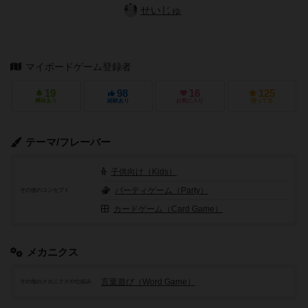
せいじゅ
マイボードゲーム登録者
19
98
16
125
興味あり
経験あり
お気に入り
持ってる
テーマ/フレーバー
子供向け（Kids）
パーティゲーム（Party）
その他のコンセプト
カードゲーム（Card Game）
メカニクス
言葉遊び（Word Game）
その他のメカニクスや仕組み