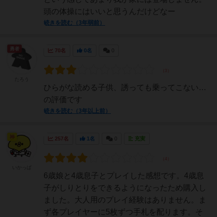
頭の体操にはいいと思うんだけどなー
続きを読む（3年弱前）
勇者
70名
0名
0
たろう
ひらがな読める子供、誘っても乗ってこない…
の評価です
続きを読む（3年以上前）
神
257名
1名
0
充実
いかっぱ
6歳娘と4歳息子とプレイした感想です。4歳息
子がしりとりをできるようになったため購入し
ました。大人用のプレイ経験はありません。ま
ず各プレイヤーに5枚ずつ手札を配ります。そ