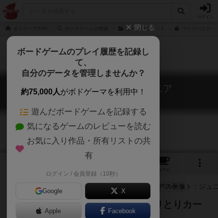
ログイン
閉じる
ボドゲーマTOP
ボードゲームの検索
ワードバスケット
ワードバスケット
ボードゲームのプレイ履歴を記録し
て、
自分のデータを管理しませんか？
ワードバスケット：ジュニア
約75,000人
がボドゲーマを利用中！
Word Basket: Junior
遊んだボードゲームを記録する
気になるゲームのレビューを読む
お気に入り作品・所有リストの共
有
3
7
16
トップ
画像
動画
レビュー
カフェ
ログイン / 会員登録（10秒）
Google
X
大人も小さな子供も楽しめる、しりとりカー
Apple
Facebook
ドゲーム！