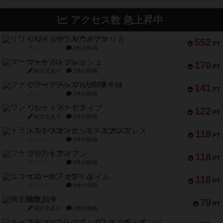
アクセス数 急上昇中
リワイルド：サウスアメリカ
552
PT
紹介文なし
2件の投稿
マーケットフレッシュ
170
PT
紹介文あり
1件の投稿
ファイアー・ブルズ / 火牛陣
141
PT
紹介文なし
1件の投稿
ワン・トゥ・ファイブ
122
PT
紹介文あり
1件の投稿
トランスオリエント・エクスプレス
119
PT
紹介文なし
1件の投稿
フラットアイアン
118
PT
紹介文なし
2件の投稿
エコーズ・オブ・タイム
118
PT
紹介文なし
8件の投稿
南北戦争
79
PT
紹介文あり
1件の投稿
キャプテン・フリップ：イスラ・ボンバ