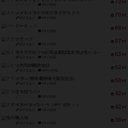
72
PT
紹介文なし
2件の投稿
メメントオンラインタクティクス
70
PT
紹介文あり
4件の投稿
パーミッド
68
PT
紹介文なし
1件の投稿
クリーグ
57
PT
紹介文あり
1件の投稿
セミファイナル ～お前はまだ生きている～
53
PT
紹介文あり
1件の投稿
ふたつの街の物語
52
PT
紹介文あり
18件の投稿
クランク! ：冒険者たち（拡張）
50
PT
紹介文あり
4件の投稿
とうほうの！
42
PT
紹介文なし
1件の投稿
スターマイン・ラミー ポケット
42
PT
紹介文あり
2件の投稿
海兵隊
39
PT
紹介文あり
1件の投稿