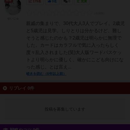
勇者
179名
0名
0
充実
せいじゅ
親戚の集まりで、30代大人3人でプレイ。2歳児
と5歳児は見学。しりとりは分かるけど、難し
そうと感じたのかも？2歳児は明らかに無理で
した。カードはカラフルで気に入ったらしく
度々乱入されました(笑)大人版ワードバスケッ
トより明らかに優しく、確かにこども向けにな
った感じ。とは言え...
続きを読む（6年以上前）
リプレイ 0件
投稿を募集しています