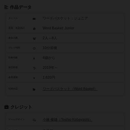
作品データ
ワードバスケット：ジュニア
タイトル
Word Basket: Junior
原題・英題表記
2人～8人
参加人数
10分前後
プレイ時間
4歳から
対象年齢
2019年～
発売時期
1,620円
参考価格
ワードバスケット（Word Basket）
関連作品
クレジット
小林 俊雄（Toshio Kobayashi）
ゲームデザイン