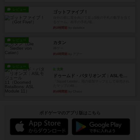
レビュー
ゴットファイブ！
自分の前に背を向けて並ぶ5枚の手札の数字を当て
るゲーム。相手の手札/場...
約3時間前
by daisdice
レビュー
カタン
神ゲー
約4時間前
by アプー
レビュー
充実
ドゥームド・バタリオンズ：ASLモジュール11
『Squad Leader』用の追加マップとして発売され
たマップの#9...
約4時間前
by Chaco
ボドゲーマのアプリ版はこちら