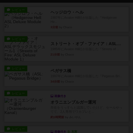
レビュー
ヘッジロウ・ヘル
1987年にAvalon Hill社が出版した『Hedgerow
He...
3分前
by Chaco
レビュー
ストリート・オブ・ファイア：ASLデラックスモジュール1
1985年にAvalon Hill社が出版した『Streets of ...
21分前
by Chaco
レビュー
ペガサス橋
1997年にAvalon Hill社が出版した『Pegasus Bri...
34分前
by Chaco
レビュー
画像付き
オラニエンブルガー運河
存在をうっすらと認識していたけど、セールやっ
てて、2人専用でワカプレと...
約1時間前
by みいやん
レビュー
画像付き
充実