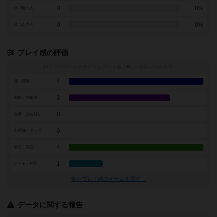
0
0%
2点の人
0
0%
1点の人
プレイ感の評価
トグルスイッチを押すとプレイ感（
※
）の投票ができます
4
運・確率
3
戦略・判断力
0
交渉・立ち回り
0
心理戦・ブラフ
4
攻防・戦闘
1
アート・外見
似たプレイ感のゲームを探す→
データに関する報告