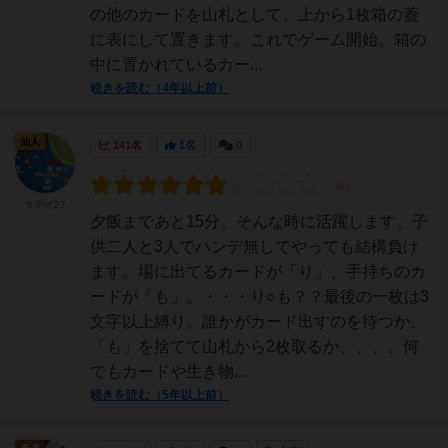
の他のカードを山札として、上から1枚箱の蓋
に表にして置きます。これでゲーム開始。箱の
中に置かれているカー...
続きを読む（4年以上前）
仙人
141名
1名
0
タデイ27
夕飯まであと15分。そんな時に活躍します。子
供二人と3人でハンデ無しでやっても結構負け
ます。場に出てるカードが「り」、手持ちのカ
ードが「も」。・・・り○も？？最後の一枚は3
文字以上縛り。誰かがカード出すのを待つか、
「も」を捨てて山札から2枚取るか、、、。何
でもカードや生き物...
続きを読む（5年以上前）