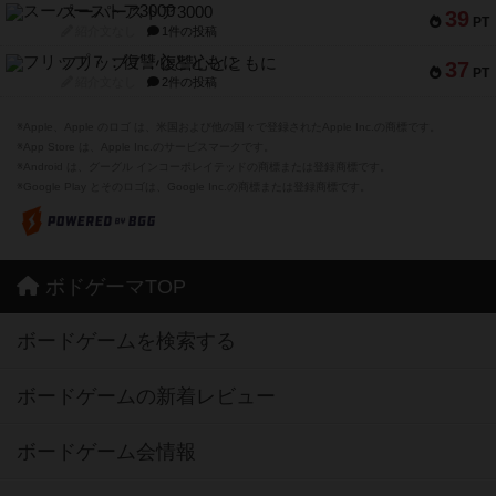
スーパーストア3000
39
PT
紹介文なし
1件の投稿
フリップ７：復讐心とともに
37
PT
紹介文なし
2件の投稿
※Apple、Apple のロゴ は、米国および他の国々で登録されたApple Inc.の商標です。
※App Store は、Apple Inc.のサービスマークです。
※Android は、グーグル インコーポレイテッドの商標または登録商標です。
※Google Play とそのロゴは、Google Inc.の商標または登録商標です。
ボドゲーマTOP
ボードゲームを検索する
ボードゲームの新着レビュー
ボードゲーム会情報