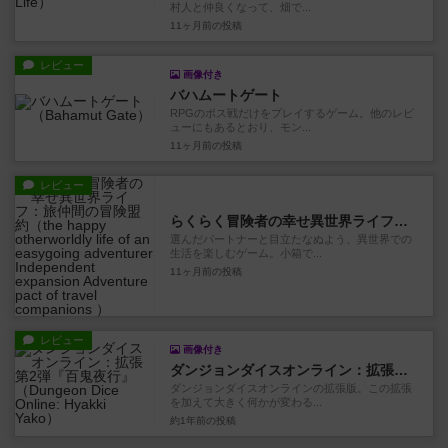
村人と仲良くなって、畑で...
11ヶ月前
の投稿
レビュー
画像付き
バハムートゲート
RPGのボス戦だけをプレイするゲーム。他のレビ
ューにもあるとおり、モン...
11ヶ月前
の投稿
レビュー
らくらく冒険者の幸せ異世界ライフ：旅仲間の冒険盟約
選んだパートナーと目立たなぬよう、異世界での
生活を楽しむゲーム。小箱で...
11ヶ月前
の投稿
レビュー
画像付き
ダンジョンダイスオンライン：拡張第2弾『百鬼夜行』
ダンジョンダイスオンラインの拡張版。この拡張
を加えて大きく何かが変わる...
約1年前
の投稿