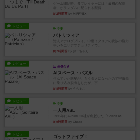
ゲーム開始時、各プレイヤーには「最初の配偶
者」がランダムに配られる配偶...
約2時間前
by MIFFYBX
レビュー
充実
パトリツィア
対人アナログプレイ。中世イタリアの貴族の権力
争いをエリアマジョリティで...
約7時間前
by おーちゃん
レビュー
画像付き
AIスペース・パズル
住んでいた惑星が、もうダメになったので宇宙船
に乗り込み脱出をしたが、宇...
約8時間前
by うらまこ
レビュー
充実
一人用ASL
1995年にAvalon Hill社が出版した『Solitair AS...
約9時間前
by Chaco
レビュー
ゴットファイブ！