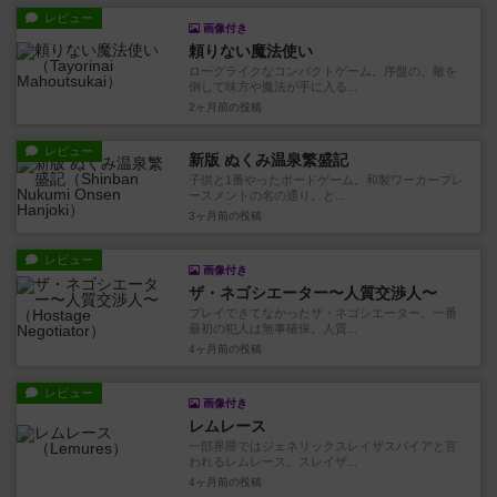
レビュー
画像付き
頼りない魔法使い
ローグライクなコンパクトゲーム。序盤の、敵を
倒して味方や魔法が手に入る...
2ヶ月前
の投稿
レビュー
新版 ぬくみ温泉繁盛記
子供と1番やったボードゲーム。和製ワーカープレ
ースメントの名の通り。と...
3ヶ月前
の投稿
レビュー
画像付き
ザ・ネゴシエーター〜人質交渉人〜
プレイできてなかったザ・ネゴシエーター。一番
最初の犯人は無事確保。人質...
4ヶ月前
の投稿
レビュー
画像付き
レムレース
一部界隈ではジェネリックスレイザスパイアと言
われるレムレース。スレイザ...
4ヶ月前
の投稿