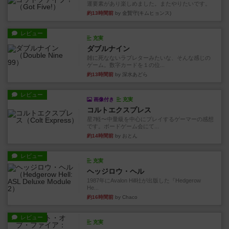
運要素があり楽しめました。またやりたいです。
約13時間前
by 金賢守(キムヒョンス)
レビュー
充実
ダブルナイン
雑に死なないラブレターみたいな、そんな感じの
ゲーム。数字カードを１の位...
約13時間前
by 深水あどら
レビュー
画像付き
充実
コルトエクスプレス
星7軽〜中量級を中心にプレイするゲーマーの感想
です。ボードゲーム会にて...
約14時間前
by おとん
レビュー
充実
ヘッジロウ・ヘル
1987年にAvalon Hill社が出版した『Hedgerow
He...
約16時間前
by Chaco
レビュー
充実