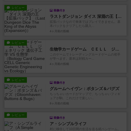
レビュー
画像付き
ラストダンジョン ダイス 深淵の王【拡張パック】
拡張パックなので単体ではプレイできません。基
本パックをクリアしたら購入...
4ヶ月前
の投稿
レビュー
生物学カードゲーム ＣＥＬＬ ジェネリック 遺伝子工学 VS 生態学
このゲームでトレーディングカードゲームの初手
が学べます。基本は対戦カー...
4ヶ月前
の投稿
レビュー
画像付き
グルームヘイヴン：ボタンズ＆バグズ
ちっちゃいカードがマップで、ちっちゃいフィギ
ュアが駒、これだけで楽しい...
8ヶ月前
の投稿
レビュー
画像付き
ア・シンプルライフ
村に移住して10日間の生活を送る紙ペンゲーム。