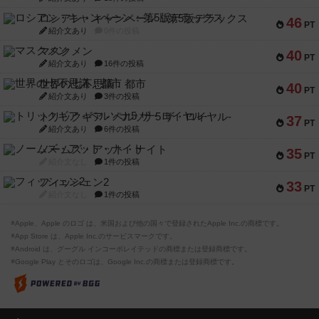
ロシアン・キャンペーン：第5版デラックス
46
PT
紹介文あり
0件の投稿
マスクメン
40
PT
紹介文あり
16件の投稿
世界の七不思議：都市
40
PT
紹介文あり
3件の投稿
トリックギア - ペルソナ5 ザ・ロイヤル-
37
PT
紹介文あり
6件の投稿
ノームズ・アット・ナイト
35
PT
紹介文なし
1件の投稿
フィッシェン2
33
PT
紹介文なし
1件の投稿
※Apple、Apple のロゴ は、米国および他の国々で登録されたApple Inc.の商標です。
※App Store は、Apple Inc.のサービスマークです。
※Android は、グーグル インコーポレイテッドの商標または登録商標です。
※Google Play とそのロゴは、Google Inc.の商標または登録商標です。