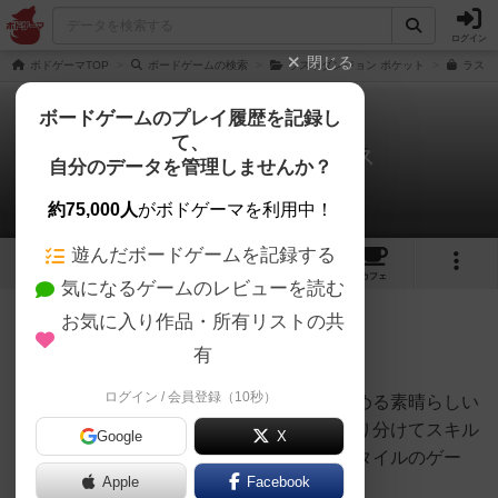
ログイン
閉じる
ボドゲーマTOP
ボードゲームの検索
ラストダンジョン ポケット
ラスト
ボードゲームのプレイ履歴を記録し
て、
ラストダンジョン ダイス
自分のデータを管理しませんか？
M氏さんのレビュー
約75,000人
がボドゲーマを利用中！
遊んだボードゲームを記録する
3
3
3
トップ
画像
動画
レビュー
カフェ
気になるゲームのレビューを読む
お気に入り作品・所有リストの共
726名
8名
0
1年以上前
有
ログイン / 会員登録（10秒）
小箱ながらタワーディフェンスが充分楽しめる素晴らしい
作品。ダイスを振って出た目をカードに振り分けてスキル
Google
X
を発動するダイスプレースメントというスタイルのゲー
Apple
Facebook
ム。