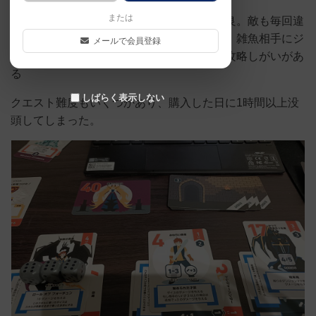
または
ダイスは振るが運任せじゃないシステムも良。敵も毎回違
うので、すんなりクリアできる時もあれば、雑魚相手にジ
メールで会員登録
リジリ削られてクリアできない事もあり、攻略しがいがあ
る
しばらく表示しない
クエスト難度もいくつかあり、購入した日に1時間以上没
頭してしまった。