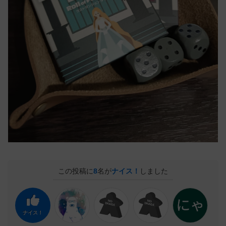
この投稿に
8
名が
ナイス！
しました
ナイス！