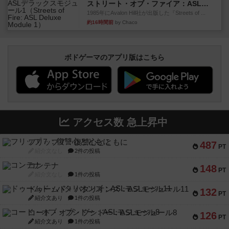
ストリート・オブ・ファイア：ASLデラックスモジュール1
1985年にAvalon Hill社が出版した『Streets of ...
約16時間前
by Chaco
ボドゲーマのアプリ版はこちら
アクセス数 急上昇中
フリップ７：復讐心とともに
487
PT
紹介文なし
2件の投稿
コンテナ
148
PT
紹介文なし
1件の投稿
ドゥームド・バタリオンズ：ASLモジュール11
132
PT
紹介文あり
1件の投稿
コード・オブ・ブシドー：ASLモジュール8
126
PT
紹介文あり
1件の投稿