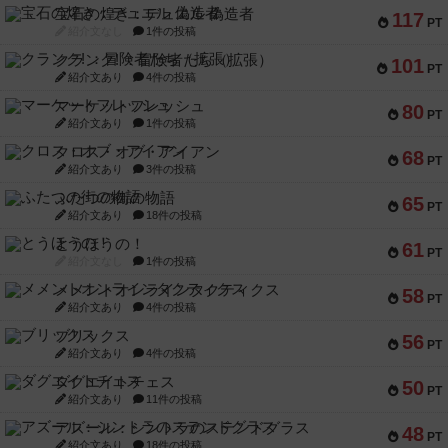
宝石の煌き：デュエル 偽造者
117
PT
紹介文なし
1件の投稿
クランク! ：冒険者たち（拡張）
101
PT
紹介文あり
4件の投稿
マーケットフレッシュ
80
PT
紹介文あり
1件の投稿
クロス・オブ・アイアン
68
PT
紹介文あり
3件の投稿
ふたつの街の物語
65
PT
紹介文あり
18件の投稿
とうほうの！
61
PT
紹介文なし
1件の投稿
メメントオンラインタクティクス
58
PT
紹介文あり
4件の投稿
ブリックス
56
PT
紹介文あり
4件の投稿
ダグエイトチェス
50
PT
紹介文あり
11件の投稿
アズール：シントラのステンドグラス
48
PT
紹介文あり
18件の投稿