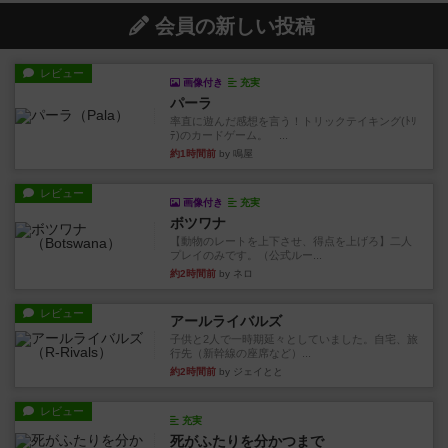
会員の新しい投稿
レビュー
画像付き
充実
パーラ
率直に遊んだ感想を言う！トリックテイキング(ﾄﾘ
ﾃ)のカードゲーム。 ...
約1時間前
by 鳴屋
レビュー
画像付き
充実
ボツワナ
【動物のレートを上下させ、得点を上げろ】二人
プレイのみです。（公式ルー...
約2時間前
by ネロ
レビュー
アールライバルズ
子供と2人で一時期延々としていました。自宅、旅
行先（新幹線の座席など）...
約2時間前
by ジェイとと
レビュー
充実
死がふたりを分かつまで