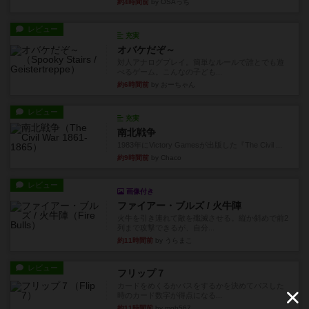
約4時間前
by OSAっち
レビュー
充実
オバケだぞ～
対人アナログプレイ。簡単なルールで誰とでも遊
べるゲーム。こんなの子ども...
約6時間前
by おーちゃん
レビュー
充実
南北戦争
1983年にVictory Gamesが出版した『The Civil ...
約9時間前
by Chaco
レビュー
画像付き
ファイアー・ブルズ / 火牛陣
火牛を引き連れて敵を殲滅させる。縦か斜めで前2
列まで攻撃できるが、自分...
約11時間前
by うらまこ
レビュー
フリップ７
カードをめくるかパスをするかを決めてパスした
時のカード数字が得点になる...
約11時間前
by mob567