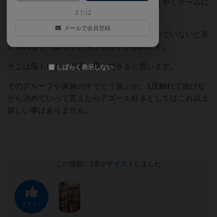
ちょっと残念だったからか、数回遊んでようやくゲームに
または
なるレベルに組めるようになって貰えた。
メールで会員登録
確かに頭脳系組み立て認知が苦手な人は向いていないと言
い切れるゲームです。得手不得手が別れます。
そこは脳トレとして遊ぶ事もできると思います。
しばらく表示しない
そのグループや家族の中でどう遊ぶか、1度触れて遊びな
がら決めていって貰えたらアズール好きとしてはこれ以上
嬉しい事はありません。
、
この投稿に
1
名が
ナイス！
しました
ナイス！