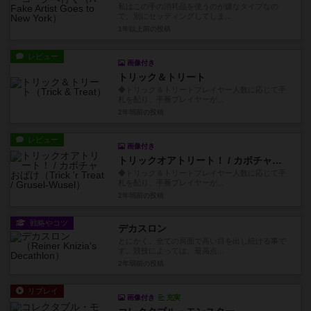
私はこの手の消耗品を使うのが嫌なタイプなの
で、別にセッティングしてしま...
1年以上前
の投稿
レビュー
画像付き
トリック＆トリート
◆トリック＆トリートプレイヤー人数に応じて手
札を配り、手番プレイヤーが...
2年弱前
の投稿
レビュー
画像付き
トリックオアトリート！ / カボチャおばけ
◆トリック＆トリートプレイヤー人数に応じて手
札を配り、手番プレイヤーが...
2年弱前
の投稿
戦略やコツ
デカスロン
とにかく、全ての局面で高い目を出し続ける事で
す。競技によっては、最高点...
2年弱前
の投稿
リプレイ
画像付き
充実