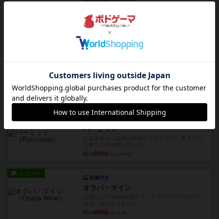
レビュー
コンセプト
親のプレイヤーがお題を決めて限られたヒントの
中から他のプレイヤーに当て...
約12時間前
by mob567
レビュー
海兵隊
1988年にVictory Gamesが出版した
『Leathernec...
約12時間前
by Chaco
ルール/インスト
画像付き
充実
パーミッド
おばあちゃんは猫が大好きです!しかし、あまりに
も多くの猫を飼っているた...
約12時間前
by jurong
レビュー
画像付き
オラパ・マイン
お気に入りのplayte製です。オラパスペースから
やり、気に入りました...
約12時間前
by くみ