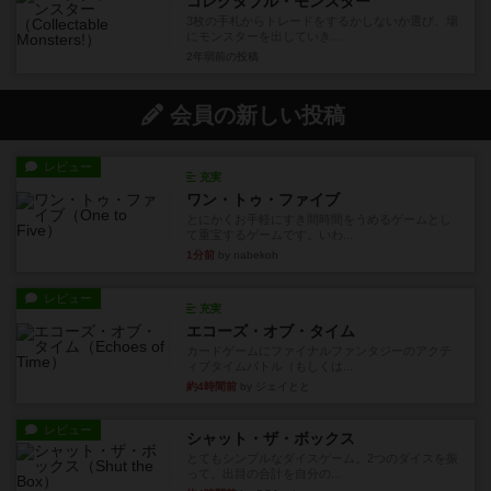
コレクタブル・モンスター
3枚の手札からトレードをするかしないか選び、場
にモンスターを出していき...
2年弱前
の投稿
会員の新しい投稿
レビュー
充実
ワン・トゥ・ファイブ
とにかくお手軽にすき間時間をうめるゲームとし
て重宝するゲームです。いわ...
1分前
by nabekoh
レビュー
充実
エコーズ・オブ・タイム
カードゲームにファイナルファンタジーのアクテ
ィブタイムバトル（もしくは...
約4時間前
by ジェイとと
レビュー
シャット・ザ・ボックス
とてもシンプルなダイスゲーム。2つのダイスを振
って、出目の合計を自分の...