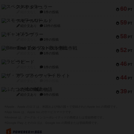
スペクタキュラー
60
PT
紹介文なし
1件の投稿
スモールワールド
59
PT
紹介文あり
13件の投稿
ギャンブラー
58
PT
紹介文なし
2件の投稿
Bitter End ブタペスト救出作戦
52
PT
紹介文なし
1件の投稿
ラピード
46
PT
紹介文なし
1件の投稿
ザ・フラッフィー・ライト
44
PT
紹介文なし
0件の投稿
ふたつの城の物語
39
PT
紹介文あり
6件の投稿
※Apple、Apple のロゴ は、米国および他の国々で登録されたApple Inc.の商標です。
※App Store は、Apple Inc.のサービスマークです。
※Android は、グーグル インコーポレイテッドの商標または登録商標です。
※Google Play とそのロゴは、Google Inc.の商標または登録商標です。