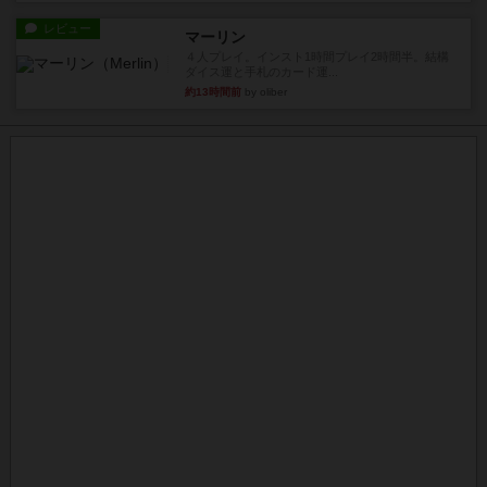
レビュー
マーリン
４人プレイ。インスト1時間プレイ2時間半。結構
ダイス運と手札のカード運...
約13時間前
by oliber