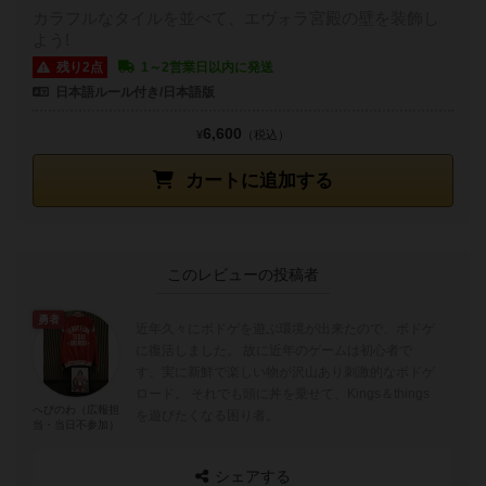
カラフルなタイルを並べて、エヴォラ宮殿の壁を装飾し
よう!
残り2点
1～2営業日以内に発送
日本語ルール付き/日本語版
6,600
¥
（税込）
カートに追加する
このレビューの投稿者
勇者
近年久々にボドゲを遊ぶ環境が出来たので、ボドゲ
に復活しました。 故に近年のゲームは初心者で
す、実に新鮮で楽しい物が沢山あり刺激的なボドゲ
ロード。 それでも頭に丼を乗せて、Kings＆things
へびのわ（広報担
を遊びたくなる困り者。
当・当日不参加）
シェアする