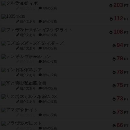
クルティボ
203
PT
紹介文なし
1件の投稿
1809
112
PT
紹介文あり
1件の投稿
ファースト・イン・フライト
108
PT
紹介文あり
3件の投稿
モズビ－ズ・レイダ－ズ
94
PT
紹介文あり
1件の投稿
テンプテーション
79
PT
紹介文なし
2件の投稿
インドネシア
78
PT
紹介文あり
2件の投稿
宵と暁の呪文書
75
PT
紹介文あり
8件の投稿
リスボン・トラム 28
73
PT
紹介文あり
9件の投稿
アマナイト
73
PT
紹介文なし
1件の投稿
ブラヴェスト
66
PT
紹介文なし
1件の投稿