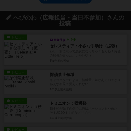
へびのわ（広報担当・当日不参加）さんの
投稿
レビュー
画像付き
充実
セレスティア：小さな手助け（拡張）
わし、女になって悪女になっちゃぅもんね！黄色
の船長が言った。いやいや（...
約1年前
の投稿
レビュー
探偵禁止領域
キャラクターにより、情報量に差があるのでとり
あえず初見で覚えられない。...
1年以上前
の投稿
レビュー
ドミニオン：収穫祭
錬金術が先ず面倒で…俺はポーションをやめた
ぞ！JOJO！！的なノリでポ...
1年以上前
の投稿
レビュー