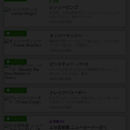
充実
レンソービンゴ
ある日、それは初めての「レンソービンゴ」との
出会いでした。柏のゲームカ...
1年以上前
の投稿
レビュー
タッジーマッジー
難易度が高いゲームとして遊ぶなら、ひとり用の
ヤバさに震える。3回勝負し...
1年以上前
の投稿
レビュー
ビースティー・バー2
※ルールは3が入ったあとの調整版で行いました。
気に入っているのは、数値...
1年以上前
の投稿
レビュー
クレイジーコーギー
役を作ればいいのか、簡単だな。などと思いなが
ら開始したものの犬猫好きな...
1年以上前
の投稿
レビュー
画像付き
エセ芸術家 ニューヨークへ行く