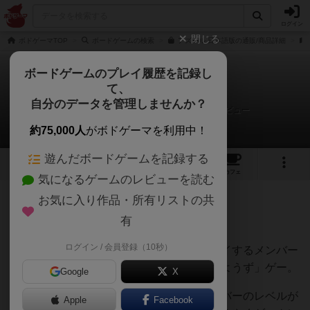
ログイン
閉じる
ボドゲーマTOP
ボードゲームの検索
アズール 日本語版の通販/商品詳細
ボードゲームのプレイ履歴を記録し
て、
アズール
自分のデータを管理しませんか？
へびのわ（広報担当・当日不参加）さんのレビュー
約75,000人
がボドゲーマを利用中！
遊んだボードゲームを記録する
33
7
93
376
トップ
画像
動画
レビュー
カフェ
気になるゲームのレビューを読む
お気に入り作品・所有リストの共
508名
1名
0
1年以上前
有
ログイン / 会員登録（10秒）
自分の練度もさることながら、一緒にプレイするメンバー
の練度も必要になるという「一緒に成長しようず」ゲー。
Google
X
ひょっとすると過去一緒に遊んでいたメンバーのレベルが
Apple
Facebook