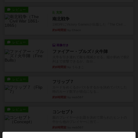
レビュー
充実
南北戦争
1983年にVictory Gamesが出版した『The Civil ...
約6時間前
by Chaco
レビュー
画像付き
ファイアー・ブルズ / 火牛陣
火牛を引き連れて敵を殲滅させる。縦か斜めで前2
列まで攻撃できるが、自分...
約8時間前
by うらまこ
レビュー
フリップ７
カードをめくるかパスをするかを決めてパスした
時のカード数字が得点になる...
約8時間前
by mob567
レビュー
コンセプト
親のプレイヤーがお題を決めて限られたヒントの
中から他のプレイヤーに当て...
約8時間前
by mob567