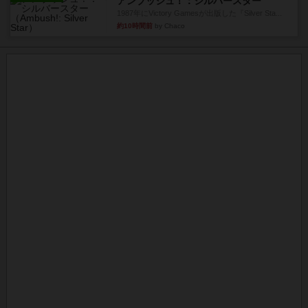
アンブッシュ！：シルバースター
1987年にVictory Gamesが出版した『Silver Sta...
約10時間前
by Chaco