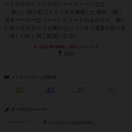
ートがそのトリックのリードスートになる。
・ 新しい切り札でトリックを獲得した場合、場に
戻すマーカーはリードしたスートのものでも、新し
い切り札のものでも構わない（つまり通常の切り札
（赤）の時と同じ処理になる）
上記文章の執筆にご協力くださった方
みね
マイボードゲーム登録者
0
0
1
1
興味あり
経験あり
お気に入り
持ってる
テーマ/フレーバー
カードゲーム（Card Game）
その他のコンセプト