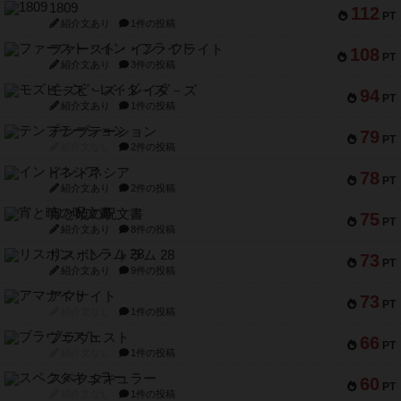
1809
112
PT
紹介文あり
1件の投稿
ファースト・イン・フライト
108
PT
紹介文あり
3件の投稿
モズビ－ズ・レイダ－ズ
94
PT
紹介文あり
1件の投稿
テンプテーション
79
PT
紹介文なし
2件の投稿
インドネシア
78
PT
紹介文あり
2件の投稿
宵と暁の呪文書
75
PT
紹介文あり
8件の投稿
リスボン・トラム 28
73
PT
紹介文あり
9件の投稿
アマナイト
73
PT
紹介文なし
1件の投稿
ブラヴェスト
66
PT
紹介文なし
1件の投稿
スペクタキュラー
60
PT
紹介文なし
1件の投稿