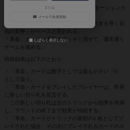
エッセン2010で無料で配布されたプロモーションカ
または
ード。
メールで会員登録
デザインは画家ドラクロワの代表作「民衆を導く自
由の女神」がベースと思われる。
「革命」カードは通常のデッキと混ぜて、通常通り
しばらく表示しない
ゲームを進める。
特殊効果は以下のとおり
・「革命」カードは数字としては最も小さい「0」
として扱う。
・「革命」カードをプレイしたプレイヤーは、即座
に新しい切り札を宣言する。
この新しい切り札は次のトリックから効果を発揮
し、ラウンドの終了まで効果が持続する。
・「革命」カードがトリックの最初の1 枚としてプ
レイされた場合、その次にプレイされるカードのス