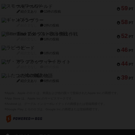
スモールワールド
59
PT
紹介文あり
13件の投稿
ギャンブラー
58
PT
紹介文なし
2件の投稿
Bitter End ブタペスト救出作戦
52
PT
紹介文なし
1件の投稿
ラピード
46
PT
紹介文なし
1件の投稿
ザ・フラッフィー・ライト
44
PT
紹介文なし
0件の投稿
ふたつの城の物語
39
PT
紹介文あり
6件の投稿
※Apple、Apple のロゴ は、米国および他の国々で登録されたApple Inc.の商標です。
※App Store は、Apple Inc.のサービスマークです。
※Android は、グーグル インコーポレイテッドの商標または登録商標です。
※Google Play とそのロゴは、Google Inc.の商標または登録商標です。