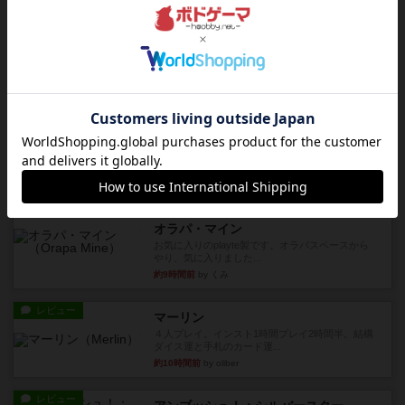
レビュー
海兵隊
1988年にVictory Gamesが出版した
『Leathernec...
約8時間前
by Chaco
ルール/インスト
画像付き
充実
パーミッド
おばあちゃんは猫が大好きです!しかし、あまりに
も多くの猫を飼っているた...
約8時間前
by jurong
レビュー
画像付き
オラパ・マイン
お気に入りのplayte製です。オラパスペースから
やり、気に入りました...
約9時間前
by くみ
レビュー
マーリン
４人プレイ。インスト1時間プレイ2時間半。結構
ダイス運と手札のカード運...
約10時間前
by oliber
レビュー