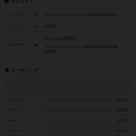
クレジット
ベンジャミン・ブランド（Benjamin Brand）
ゲームデザイン
未登録
アートワーク
アミーゴ（AMIGO）
関連企業/団体
ノスサイド・バーラグ（W. Nostheide Verlag
GmbH）
レーティング
レーティングを行うには
ログイン
が必要です
-
非公開
10点の人
-
非公開
9点の人
-
非公開
8点の人
-
非公開
7点の人