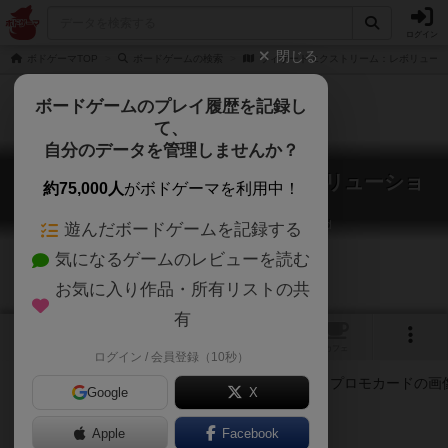
ログイン
閉じる
ボドゲーマTOP
ボードゲームの検索
ウィザードエクストリーム：レボリューシ
ボードゲームのプレイ履歴を記録し
て、
自分のデータを管理しませんか？
ウィザードエクストリーム：レボリューショ
約75,000人
がボドゲーマを利用中！
ン プロモカード
Wizard Extreme: Revolution promo card
遊んだボードゲームを記録する
気になるゲームのレビューを読む
お気に入り作品・所有リストの共
有
1
トップ
画像
動画
レビュー
カフェ
ログイン / 会員登録（10秒）
Google
X
「革命」を起こす特殊カード
Apple
Facebook