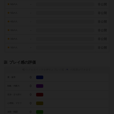
-
非公開
6点の人
-
非公開
5点の人
-
非公開
4点の人
-
非公開
3点の人
-
非公開
2点の人
-
非公開
1点の人
プレイ感の評価
トグルスイッチを押すとプレイ感（
※
）の投票ができます
0
運・確率
0
戦略・判断力
0
交渉・立ち回り
0
心理戦・ブラフ
0
攻防・戦闘