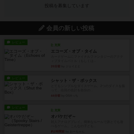
投稿を募集しています
会員の新しい投稿
レビュー
充実
エコーズ・オブ・タイム
カードゲームにファイナルファンタジーのアクテ
ィブタイムバトル（もしくは...
20分前
by ジェイとと
レビュー
シャット・ザ・ボックス
とてもシンプルなダイスゲーム。2つのダイスを振
って、出目の合計を自分の...
44分前
by OSAっち
レビュー
充実
オバケだぞ～
対人アナログプレイ。簡単なルールで誰とでも遊
べるゲーム。こんなの子ども...
約2時間前
by おーちゃん