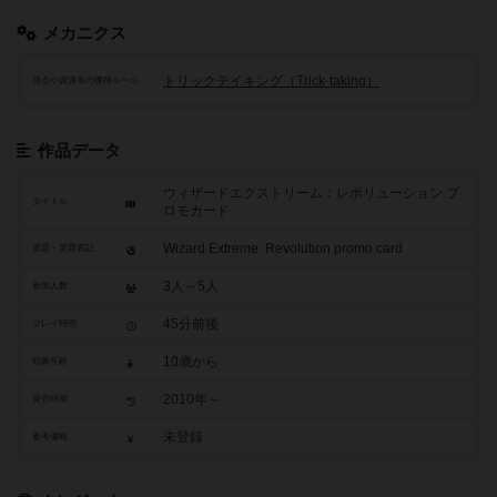
メカニクス
トリックテイキング（Trick-taking）
得点や資源等の獲得ルール
作品データ
ウィザードエクストリーム：レボリューション プ
タイトル
ロモカード
Wizard Extreme: Revolution promo card
原題・英題表記
3人～5人
参加人数
45分前後
プレイ時間
10歳から
対象年齢
2010年～
発売時期
未登録
参考価格