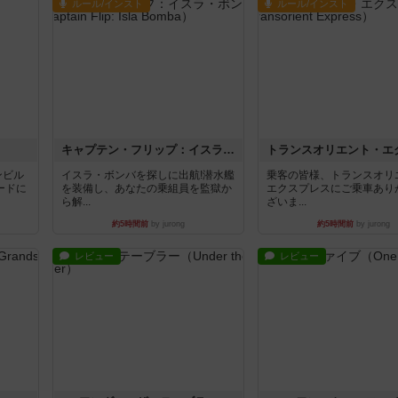
ルール/インスト
ルール/インスト
キャプテン・フリップ：イスラ・ボンバ
ンビル
イスラ・ボンバを探しに出航!潜水艦
乗客の皆様、トランスオリ
ードに
を装備し、あなたの乗組員を監獄か
エクスプレスにご乗車あり
ら解...
ざいま...
約5時間前
by jurong
約5時間前
by jurong
レビュー
レビュー