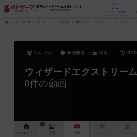
世界のボードゲームを楽しもう！
ボードゲーム専門の総合情報サイト
データベース
検
ボドゲーマTOP
ボードゲームの検索
ウィザードエクストリーム：レボリューシ
3人～5人
45分前後
10歳～
201
ウィザードエクストリーム
0件の動画
1
ゲーム
トップ
画像
動画
レビュー
店舗/
カフェ