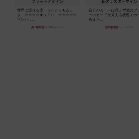
フラットアイアン
花火：スターマイン
世界に浸れる度 ☆☆☆☆★楽し
自分のカードは見えず他のプ
さ ☆☆☆☆★タイパ ☆☆☆☆☆
ーのカードが見える状態でカ
マンハッ...
教えた...
約7時間前
by DKnewyork
約8時間前
by mob567