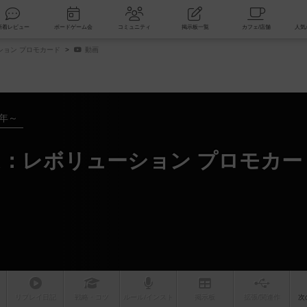
索
新着レビュー
ボードゲーム会
コミュニティ
掲示板一覧
ョン プロモカード
動画
0年～
：レボリューション プロモカー
リプレイ
日記
戦略
・コツ
ルール
/インスト
掲示板
拡張/関連
作
次