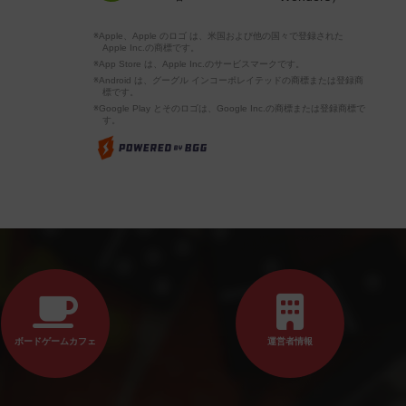
※Apple、Apple のロゴ は、米国および他の国々で登録された
Apple Inc.の商標です。
※App Store は、Apple Inc.のサービスマークです。
※Android は、グーグル インコーポレイテッドの商標または登録商
標です。
※Google Play とそのロゴは、Google Inc.の商標または登録商標で
す。
ボードゲームカフェ
運営者情報