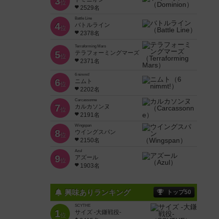
3
位
2529名
Battle Line
4
バトルライン
位
2378名
Terraforming Mars
5
テラフォーミングマーズ
位
2371名
6 nimmt!
6
ニムト
位
2202名
Carcassonne
7
カルカソンヌ
位
2191名
Wingspan
8
ウイングスパン
位
2150名
Azul
9
アズール
位
1903名
興味ありランキング
トップ50
SCYTHE
1
サイズ -大鎌戦役-
位