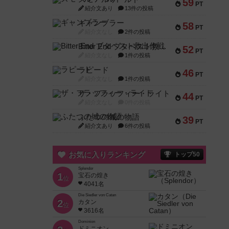
59
PT
紹介文あり
13件の投稿
ギャンブラー
58
PT
紹介文なし
2件の投稿
Bitter End ブタペスト救出作戦
52
PT
紹介文なし
1件の投稿
ラピード
46
PT
紹介文なし
1件の投稿
ザ・フラッフィー・ライト
44
PT
紹介文なし
0件の投稿
ふたつの城の物語
39
PT
紹介文あり
6件の投稿
お気に入りランキング
トップ50
Splendor
1
宝石の煌き
位
4041名
Die Siedler von Catan
2
カタン
位
3616名
Dominion
ドミニオン