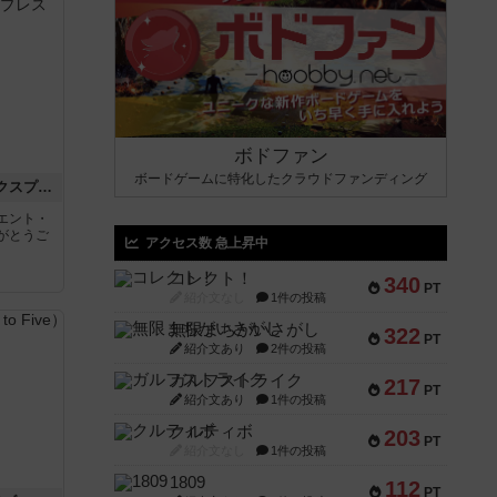
ボドファン
ボードゲームに特化したクラウドファンディング
トランスオリエント・エクスプレス
エント・
がとうご
アクセス数 急上昇中
コレクト！
340
PT
紹介文なし
1件の投稿
無限まちがいさがし
322
PT
紹介文あり
2件の投稿
ガルフストライク
217
PT
紹介文あり
1件の投稿
クルティボ
203
PT
紹介文なし
1件の投稿
1809
112
PT