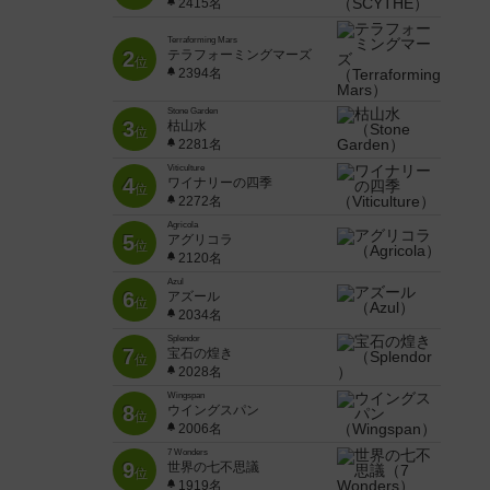
2415名
Terraforming Mars
2
テラフォーミングマーズ
位
2394名
Stone Garden
3
枯山水
位
2281名
Viticulture
4
ワイナリーの四季
位
2272名
Agricola
5
アグリコラ
位
2120名
Azul
6
アズール
位
2034名
Splendor
7
宝石の煌き
位
2028名
Wingspan
8
ウイングスパン
位
2006名
7 Wonders
9
世界の七不思議
位
1919名