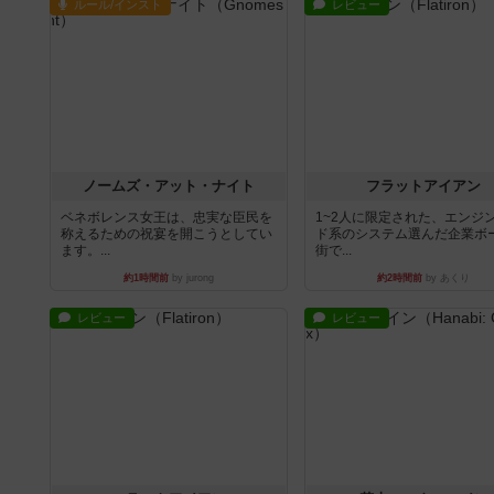
ルール/インスト
レビュー
ノームズ・アット・ナイト
フラットアイアン
ベネボレンス女王は、忠実な臣民を
1~2人に限定された、エンジ
称えるための祝宴を開こうとしてい
ド系のシステム選んだ企業ボ
ます。...
街で...
約1時間前
by jurong
約2時間前
by あくり
レビュー
レビュー