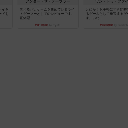
アンダー・ザ・テーブラー
ワン・トゥ・ファ
レイヤ
笑えるバカゲームを集めているライ
とにかくお手軽にすき間時
ードを
トゲーマーとしてのレビューです。
るゲームとして重宝するゲ
正体隠...
す。いわ...
約11時間前
by toyota
約12時間前
by nabekoh