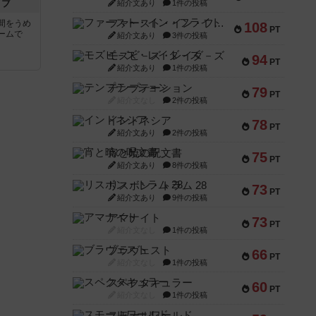
イブ
紹介文あり
1件の投稿
ファースト・イン・フライト
間をうめ
108
PT
ームで
紹介文あり
3件の投稿
モズビ－ズ・レイダ－ズ
94
PT
紹介文あり
1件の投稿
テンプテーション
79
PT
紹介文なし
2件の投稿
インドネシア
78
PT
紹介文あり
2件の投稿
宵と暁の呪文書
75
PT
紹介文あり
8件の投稿
リスボン・トラム 28
73
PT
紹介文あり
9件の投稿
アマナイト
73
PT
紹介文なし
1件の投稿
ブラヴェスト
66
PT
紹介文なし
1件の投稿
スペクタキュラー
60
PT
紹介文なし
1件の投稿
スモールワールド