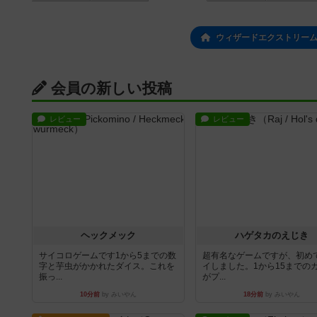
ウィザードエクストリーム
会員の新しい投稿
レビュー
レビュー
ヘックメック
ハゲタカのえじき
サイコロゲームです1から5までの数
超有名なゲームですが、初め
字と芋虫がかかれたダイス。これを
イしました。1から15までの
振っ...
がプ...
10分前
by みいやん
18分前
by みいやん