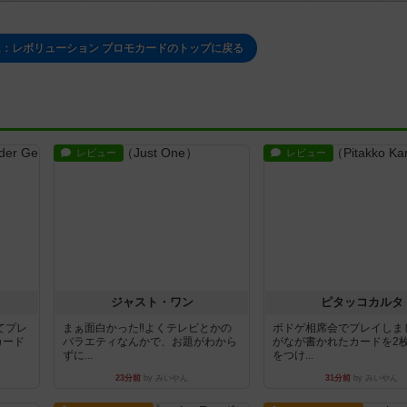
：レボリューション プロモカードのトップに戻る
レビュー
レビュー
ジャスト・ワン
ピタッコカルタ
てプレ
まぁ面白かった‼️よくテレビとかの
ボドゲ相席会でプレイしま
カード
バラエティなんかで、お題がわから
がなが書かれたカードを2
ずに...
をつけ...
23分前
by みいやん
31分前
by みいやん