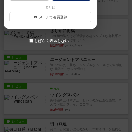
タイルを4×4で並べて街づくりします。ただし、
街は各プレイヤーの間にあ...
または
38分前
by ジェイとと
メールで会員登録
ルール/インスト
画像付き
ざりかに将棋
３種類の駒だけが登場する超シンプルな将棋系ゲ
ーム入門作品です♪(＾＾)...
しばらく表示しない
約1時間前
by あんちっく
レビュー
エージェントアベニュー
追いついたら勝ち。シンプルな ルールとで直感的
な 目的で、ボドゲ慣れし...
約1時間前
by daisdice
レビュー
充実
ウイングスパン
期待値を上げすぎた、というのが正直な感想。２
人で何度かプレイ。ここでも...
約2時間前
by S
レビュー
街コロ通
街コロとの違いは初めから二つサイコロを振れる