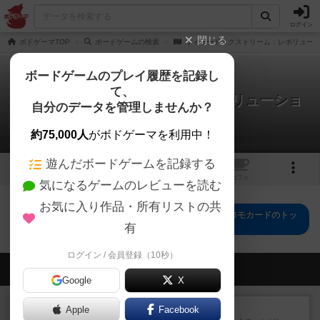
ログイン
閉じる
ボドゲーマTOP
ボードゲームの検索
ウィザードエクストリーム：レボリューシ
ボードゲームのプレイ履歴を記録し
て、
ウィザードエクストリーム：レボリューショ
自分のデータを管理しませんか？
ン プロモカード
0件のレビュー
約75,000人
がボドゲーマを利用中！
遊んだボードゲームを記録する
1
トップ
画像
動画
レビュー
カフェ
気になるゲームのレビューを読む
お気に入り作品・所有リストの共
ウィザードエクストリーム：レボリューション プロモカードのトッ
プに戻る
有
ログイン / 会員登録（10秒）
会員の新しい投稿
Google
X
レビュー
ふたつの街の物語
Apple
Facebook