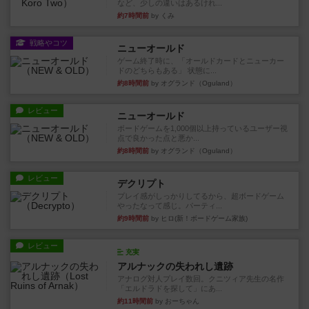
など、少しの違いはあるけれ...
約7時間前
by くみ
戦略やコツ
ニューオールド
ゲーム終了時に、「オールドカードとニューカー
ドのどちらもある」 状態に...
約8時間前
by オグランド（Oguland）
レビュー
ニューオールド
ボードゲームを1,000個以上持っているユーザー視
点で良かった点と悪か...
約8時間前
by オグランド（Oguland）
レビュー
デクリプト
プレイ感がしっかりしてるから、超ボードゲーム
やったなって感じ。パーティ...
約9時間前
by ヒロ(新！ボードゲーム家族)
レビュー
充実
アルナックの失われし遺跡
アナログ対人プレイ数回。クニツィア先生の名作
「エルドラドを探して」にあ...
約11時間前
by おーちゃん