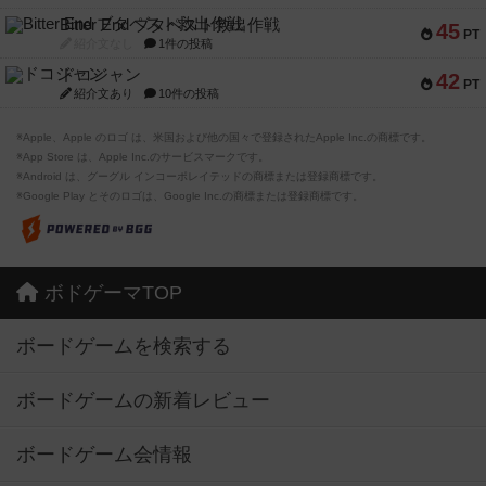
Bitter End ブタペスト救出作戦
45
PT
紹介文なし
1件の投稿
ドコジャン
42
PT
紹介文あり
10件の投稿
※Apple、Apple のロゴ は、米国および他の国々で登録されたApple Inc.の商標です。
※App Store は、Apple Inc.のサービスマークです。
※Android は、グーグル インコーポレイテッドの商標または登録商標です。
※Google Play とそのロゴは、Google Inc.の商標または登録商標です。
ボドゲーマTOP
ボードゲームを検索する
ボードゲームの新着レビュー
ボードゲーム会情報