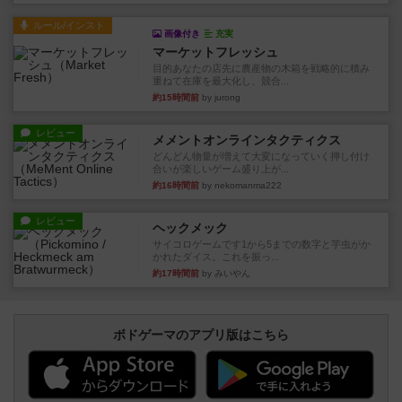
ルール/インスト
画像付き
充実
マーケットフレッシュ
目的あなたの店先に農産物の木箱を戦略的に積み
重ねて在庫を最大化し、競合...
約15時間前
by jurong
レビュー
メメントオンラインタクティクス
どんどん物量が増えて大変になっていく押し付け
合いが楽しいゲーム盛り上が...
約16時間前
by nekomanma222
レビュー
ヘックメック
サイコロゲームです1から5までの数字と芋虫がか
かれたダイス。これを振っ...
約17時間前
by みいやん
ボドゲーマのアプリ版はこちら