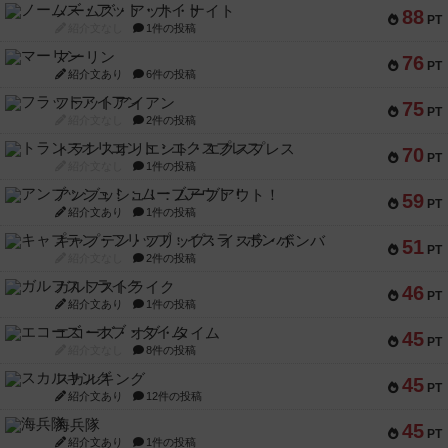
ノームズ・アット・ナイト
88
PT
紹介文なし
1件の投稿
マーリン
76
PT
紹介文あり
6件の投稿
フラットアイアン
75
PT
紹介文なし
2件の投稿
トランスオリエント・エクスプレス
70
PT
紹介文なし
1件の投稿
アンブッシュ！：ムーブアウト！
59
PT
紹介文あり
1件の投稿
キャプテン・フリップ：イスラ・ボンバ
51
PT
紹介文なし
2件の投稿
ガルフストライク
46
PT
紹介文あり
1件の投稿
エコーズ・オブ・タイム
45
PT
紹介文なし
8件の投稿
スカルキング
45
PT
紹介文あり
12件の投稿
海兵隊
45
PT
紹介文あり
1件の投稿