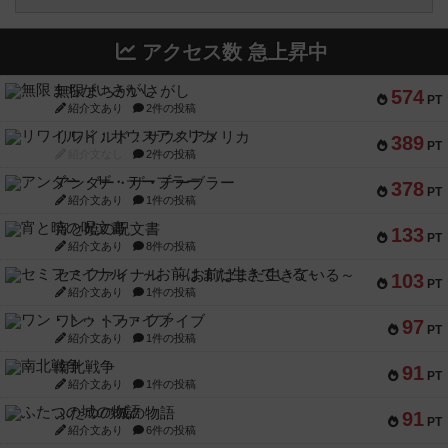
アクセス数 急上昇中
無限まちがいさがし
574
PT
紹介文あり
2件の投稿
リワイルド：サウスアメリカ
389
PT
紹介文なし
2件の投稿
アンダー・ザ・テーブラー
378
PT
紹介文あり
1件の投稿
宵と暁の呪文書
133
PT
紹介文あり
8件の投稿
セミファイナル ～お前はまだ生きている～
103
PT
紹介文あり
1件の投稿
ワン・トゥ・ファイブ
97
PT
紹介文あり
1件の投稿
南北戦争
91
PT
紹介文あり
1件の投稿
ふたつの城の物語
91
PT
紹介文あり
6件の投稿