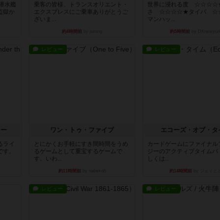
潜水艦
乗客の皆様、トランスオリエント・
世界に浸れる度 ☆☆☆☆
監獄か
エクスプレスにご乗車ありがとうご
さ ☆☆☆☆★タイパ ☆
ざいま...
マンハッ...
約4時間前
by jurong
約5時間前
by DKnewyor
レビュー
レビュー
ラー
ワン・トゥ・ファイブ
エコーズ・オブ・タ
るライ
とにかくお手軽にすき間時間をうめ
カードゲームにファイナル
です。
るゲームとして重宝するゲームで
ジーのアクティブタイムバ
す。いわ...
しくは...
約11時間前
by nabekoh
約14時間前
by ジェイと
レビュー
レビュー