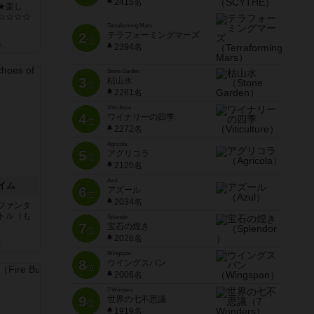
2415名
★楽し
☆☆☆☆
Terraforming Mars
2
テラフォーミングマーズ
位
k
2394名
Stone Garden
3
枯山水
位
2281名
Viticulture
4
ワイナリーの四季
位
2272名
Agricola
5
アグリコラ
位
2120名
Azul
イム
6
アズール
位
2034名
ファンタ
トル（も
Splendor
7
宝石の煌き
位
2028名
と
Wingspan
8
ウイングスパン
位
2006名
7 Wonders
9
世界の七不思議
位
1919名