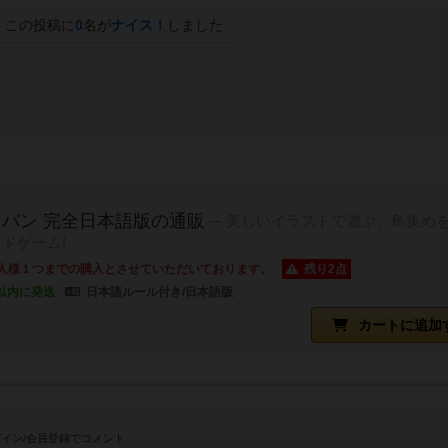
この投稿に
0
名が
ナイス！
しました
パン 完全日本語版の通販
美しいイラストで遊ぶ、鳥集め
ドゲーム!
人様１つまでの購入とさせていただいております。
残り2点
以内に発送
日本語ルール付き/日本語版
カートに追加
イン/会員登録でコメント