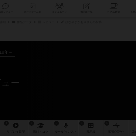
索
新着レビュー
ボードゲーム会
コミュニティ
掲示板一覧
詳細
作品データ
レビュー
はなやまかおりさんの投稿
019年～
ビュー
4
6
9
3
6
リプレイ
日記
戦略
・コツ
ルール
/インスト
掲示板
拡張/関連
作
次