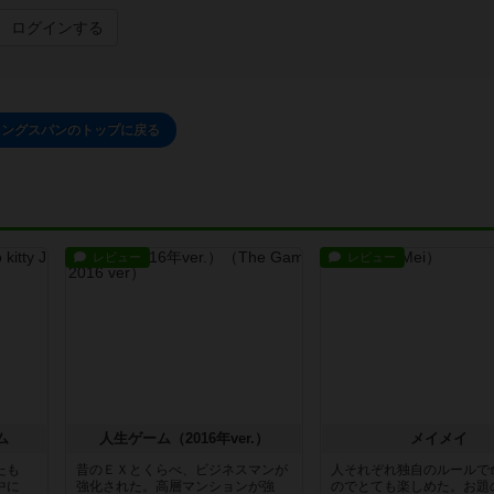
ログインする
イングスパンのトップに戻る
レビュー
レビュー
ム
人生ゲーム（2016年ver.）
メイメイ
たも
昔のＥＸとくらべ、ビジネスマンが
人それぞれ独自のルールで
中に
強化された。高層マンションが強
のでとても楽しめた。お題