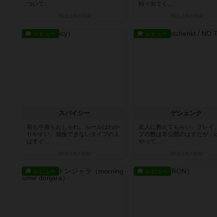
ついて...
時々出てく...
3年以上前
の投稿
3年以上前
の投稿
レビュー
レビュー
スパイシー
ゲシェンク
箱も中身もおしゃれ。ルールはわか
友人に教えてもらい、プレイ
りやすい。我慢できないタイプの人
プの数は非公開のはずだが、
はすぐ...
やって...
3年以上前
の投稿
3年以上前
の投稿
レビュー
レビュー