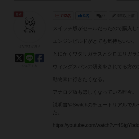
勇者
742名
0名
0
3年以上前
スイッチ版がセールだったので購入し
エンジンビルドがとても気持ちいい。
はなやまかおり
とにかくワタリガラスとシロエリガラ
シェアする
ウィングスパンの研究をされてる方の
動物園に行きたくなる。
アナログ版もほしくなっている昨今。
説明書やSwitchのチュートリアル
た。
https://youtube.com/watch?v=4StgYb