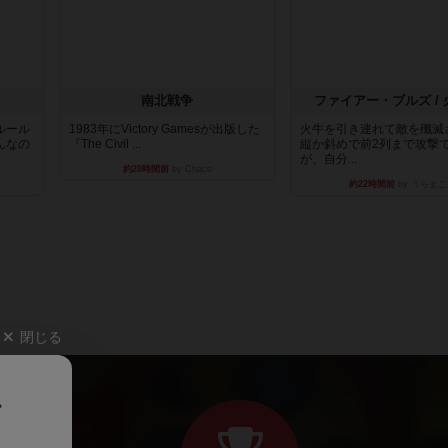
南北戦争
ファイアー・ブルズ /
ルール
1983年にVictory Gamesが出版した
火牛を引き連れて敵を殲滅
んなの
『The Civil ...
縦か斜めで前2列まで攻撃
が、自分...
約20時間前
by Chaco
約22時間前
by うらまこ
閉じる
、