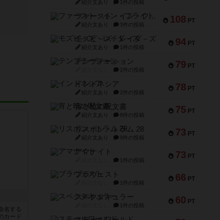
紹介文あり
1件の投稿
ファースト・イン・フライト
108
PT
紹介文あり
3件の投稿
モズビ－ズ・レイダ－ズ
94
PT
紹介文あり
1件の投稿
テンプテーション
79
PT
紹介文なし
2件の投稿
インドネシア
78
PT
紹介文あり
2件の投稿
宵と暁の呪文書
75
PT
紹介文あり
8件の投稿
リスボン・トラム 28
73
PT
紹介文あり
9件の投稿
アマナイト
73
PT
紹介文なし
1件の投稿
ブラヴェスト
66
PT
紹介文なし
1件の投稿
スペクタキュラー
60
PT
紹介文なし
1件の投稿
命名する
のカード
スモールワールド