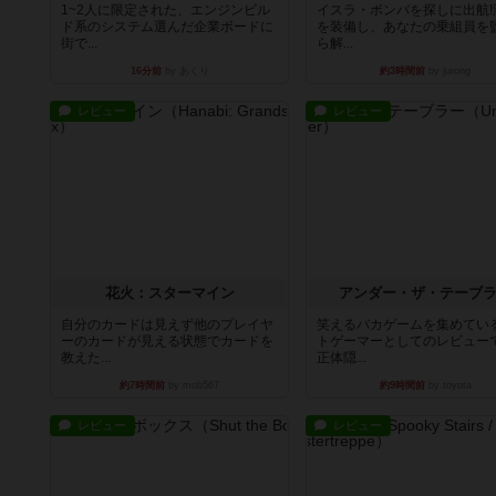
1~2人に限定された、エンジンビル
イスラ・ボンバを探しに出航!
ド系のシステム選んだ企業ボードに
を装備し、あなたの乗組員を
街で...
ら解...
16分前
by あくり
約3時間前
by jurong
レビュー
レビュー
花火：スターマイン
アンダー・ザ・テーブ
自分のカードは見えず他のプレイヤ
笑えるバカゲームを集めてい
ーのカードが見える状態でカードを
トゲーマーとしてのレビュー
教えた...
正体隠...
約7時間前
by mob567
約9時間前
by toyota
レビュー
レビュー