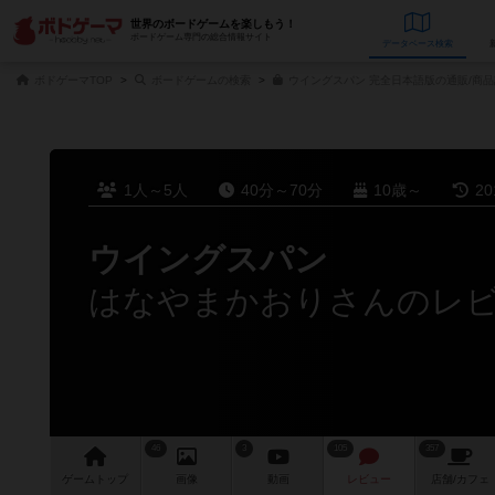
世界のボードゲームを楽しもう！
ボードゲーム専門の総合情報サイト
データベース
検
ボドゲーマTOP
ボードゲームの検索
ウイングスパン 完全日本語版の通販/商品
1人～5人
40分～70分
10歳～
2
ウイングスパン
はなやまかおりさんのレ
46
3
105
357
ゲーム
トップ
画像
動画
レビュー
店舗/
カフェ