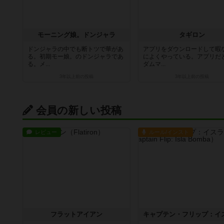
モーニング娘。ドンジャラ
タギロン
ドンジャラの中でも断トツで華があ
アプリをダウンロードして暇
る。初期モー娘。のドンジャラであ
によくやっている。アプリだ
る。メ...
ダムマ...
3年以上前
の投稿
3年以上前
の投稿
会員の新しい投稿
レビュー
ルール/インスト
フラットアイアン