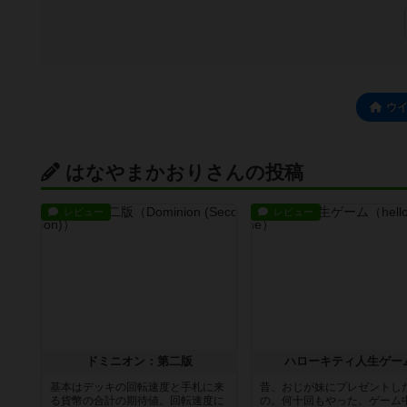
ウ
はなやまかおりさんの投稿
レビュー
レビュー
ドミニオン：第二版
ハローキティ人生ゲー
基本はデッキの回転速度と手札に来
昔、おじが妹にプレゼントし
る貨幣の合計の期待値。回転速度に
の。何十回もやった。ゲーム