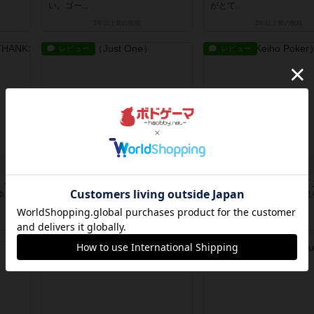
い。ゴー...
がとて...
3年以上前
の投稿
3年以上前
の投稿
レビュー
レビュー
ジャスト・ワン
刑法ポーカー
。チッ
四人でプレイしたが、とても楽しめ
弁護士の友人とプレイ。「
ゆるく
た。予想外の方向に進むことも多
い。よくできてる。」と息
く、笑え...
ました...
3年以上前
の投稿
3年以上前
の投稿
レビュー
レビュー