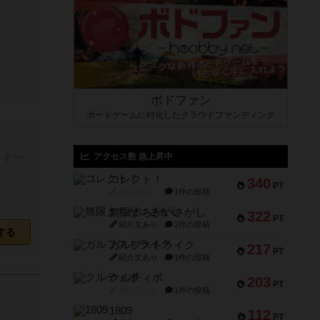
ボドファン
ボードゲームに特化したクラウドファンディング
アクセス数 急上昇中
をテー
コレクト！
340
PT
紹介文なし
1件の投稿
無限まちがいさがし
322
PT
紹介文あり
2件の投稿
する
ガルフストライク
217
PT
紹介文あり
1件の投稿
クルティボ
203
PT
紹介文なし
1件の投稿
1809
112
PT