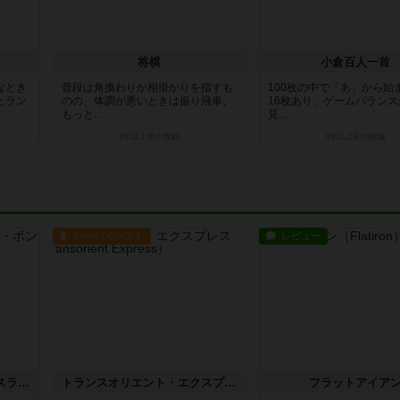
将棋
小倉百人一首
なとき
普段は角換わりか相掛かりを指すも
100枚の中で「あ」から始
とラン
のの、体調が悪いときは振り飛車、
16枚あり、ゲームバラン
もっと...
見...
3年以上前
の投稿
3年以上前
の投稿
ルール/インスト
レビュー
キャプテン・フリップ：イスラ・ボンバ
トランスオリエント・エクスプレス
フラットアイア