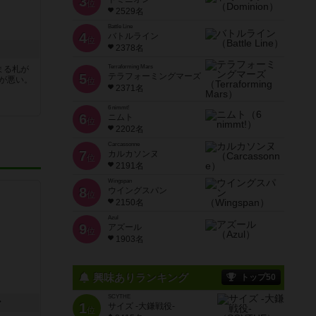
3
位
2529名
Battle Line
4
バトルライン
位
2378名
Terraforming Mars
まる札が
5
テラフォーミングマーズ
スが悪い。
位
2371名
6 nimmt!
6
ニムト
位
2202名
Carcassonne
7
カルカソンヌ
位
2191名
Wingspan
8
ウイングスパン
位
2150名
Azul
9
アズール
位
1903名
興味ありランキング
トップ50
SCYTHE
ン
1
サイズ -大鎌戦役-
位