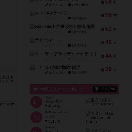
59
PT
紹介文あり
13件の投稿
ギャンブラー
58
PT
紹介文なし
2件の投稿
Bitter End ブタペスト救出作戦
52
PT
紹介文なし
1件の投稿
ラピード
46
PT
紹介文なし
1件の投稿
ザ・フラッフィー・ライト
44
PT
紹介文なし
0件の投稿
ふたつの城の物語
39
PT
紹介文あり
6件の投稿
これは凄
を呑んで
お気に入りランキング
トップ50
Splendor
1
宝石の煌き
位
4041名
Die Siedler von Catan
2
カタン
位
3616名
Dominion
ドミニオン