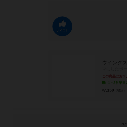
ナイス！
ウイングス
マにしたボー
この商品はお１
1～2営業日
7,150
¥
（税込）
ログ