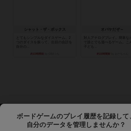
シャット・ザ・ボックス
オバケだぞ～
とてもシンプルなダイスゲーム。2
対人アナログプレイ。簡単な
つのダイスを振って、出目の合計を
で誰とでも遊べるゲーム。こ
自分の...
子ども...
約15時間前
by OSAっち
約16時間前
by おーちゃん
ボードゲームのプレイ履歴を記録して
自分のデータを管理しませんか？