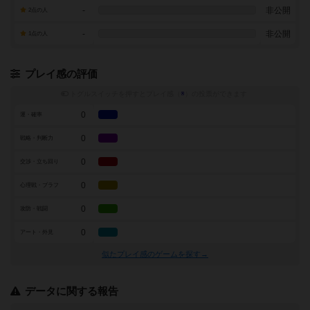
-
非公開
2点の人
-
非公開
1点の人
プレイ感の評価
トグルスイッチを押すとプレイ感（
※
）の投票ができます
0
運・確率
0
戦略・判断力
0
交渉・立ち回り
0
心理戦・ブラフ
0
攻防・戦闘
0
アート・外見
似たプレイ感のゲームを探す→
データに関する報告