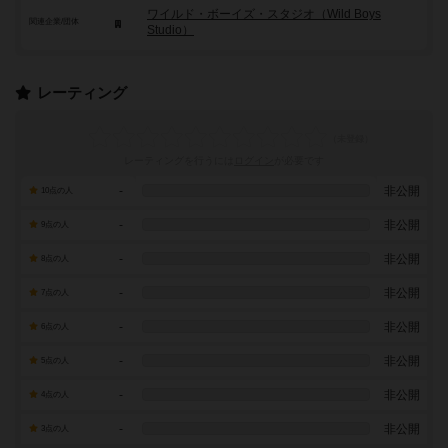
ワイルド・ボーイズ・スタジオ（Wild Boys
関連企業/団体
Studio）
レーティング
レーティングを行うには
ログイン
が必要です
-
非公開
10点の人
-
非公開
9点の人
-
非公開
8点の人
-
非公開
7点の人
-
非公開
6点の人
-
非公開
5点の人
-
非公開
4点の人
-
非公開
3点の人