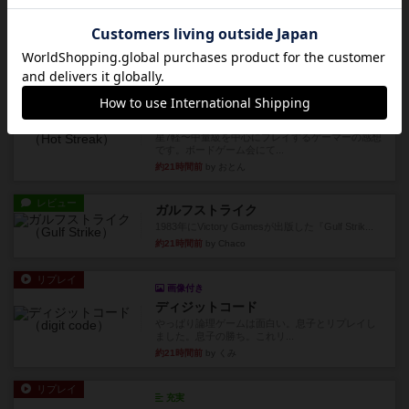
チケットトゥライド / チケットトゥライドアメリカ
デジタルソロプレイ。元祖チケライ？マップがた
くさん出てるからどれをプレ...
約14時間前
by おーちゃん
レビュー
画像付き
充実
ホットストリーク
星7軽〜中量級を中心にプレイするゲーマーの感想
です。ボードゲーム会にて...
約21時間前
by おとん
レビュー
ガルフストライク
1983年にVictory Gamesが出版した『Gulf Strik...
約21時間前
by Chaco
リプレイ
画像付き
ディジットコード
やっぱり論理ゲームは面白い。息子とリプレイし
ました。息子の勝ち。これリ...
約21時間前
by くみ
リプレイ
充実