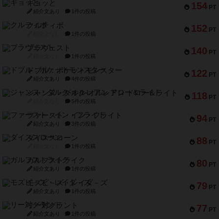
ギョッと
154
PT
紹介文あり
1件の投稿
クルティボ
152
PT
紹介文なし
1件の投稿
ブラヴェスト
140
PT
紹介文なし
1件の投稿
ドブル：ポケットモンスター
122
PT
紹介文あり
4件の投稿
ジャンヌ・ダルク-オルレアン ドロー＆ライト
118
PT
紹介文なし
5件の投稿
ファースト・イン・フライト
94
PT
紹介文あり
3件の投稿
ダイススローン
88
PT
紹介文なし
1件の投稿
ガルフストライク
80
PT
紹介文あり
1件の投稿
モズビ－ズ・レイダ－ズ
79
PT
紹介文あり
1件の投稿
リー対グラント
77
PT
紹介文あり
1件の投稿