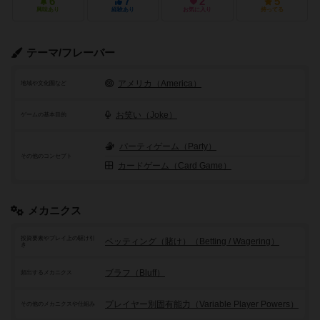
6
7
2
5
興味あり
経験あり
お気に入り
持ってる
テーマ/フレーバー
アメリカ（America）
地域や文化圏など
お笑い（Joke）
ゲームの基本目的
パーティゲーム（Party）
その他のコンセプト
カードゲーム（Card Game）
メカニクス
投資要素やプレイ上の駆け引
ベッティング（賭け）（Betting / Wagering）
き
ブラフ（Bluff）
頻出するメカニクス
プレイヤー別固有能力（Variable Player Powers）
その他のメカニクスや仕組み