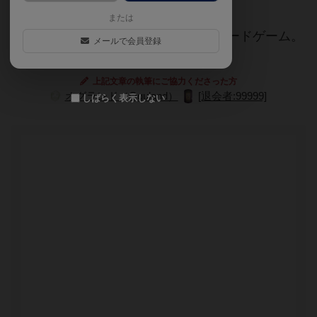
または
西部時代を背景に羊の獲得を目指すカードゲーム。
メールで会員登録
１１匹の羊を集めたら勝利です。
上記文章の執筆にご協力くださった方
オグランド（Oguland）
[退会者:99999]
しばらく表示しない