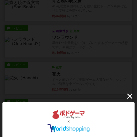
宵と暁の呪文書
4/5点呪文を修得したり使い魔にトークンを捧げた
りして得点を増やしてい...
約4時間前
by ワタル
レビュー
画像付き
充実
ワンラウンド
星5軽〜中量級を中心にプレイするゲーマーの感想
です。今回はボードゲーム...
約7時間前
by おとん
レビュー
充実
花火
ずっと前のドイツ年間ゲーム大賞ながら、シンプ
ルで簡単な小ゲームで今でも...
約10時間前
by tamio
レビュー
無限まちがいさがし
6つの場面カード（表、裏で違う絵）が何枚かあ
り、そのうち3つ選んで、同...
約12時間前
by ジェイとと
レビュー
充実