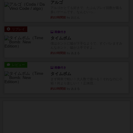
アルゴ
アルゴがとても好きで、たぶんプレイ回数が最も
多いゲームです。なんといっ...
約22時間前
by おとん
リプレイ
画像付き
タイムボム
僕はホントに嘘が下手なようで、すぐバレますみ
んなホント、嘘が上手ですよ...
約22時間前
by あまる
レビュー
画像付き
タイムボム
まず簡単で軽い！大人数で遊べる！それなのに小
箱！何より楽しい！！正体隠...
約22時間前
by あまる