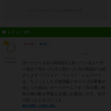
ログインするとフォームが表示されます
レビュー 1件
神
36名
0名
オグランド
（Oguland）
ボードゲームを1,000個以上持っているユーザ
ー視点で良かった点と悪かった点の両面から紹
介します！ワイルド・ウェスト・シェパード
は、ちょっとした正体隠蔽とギャンブル要素が
混じった面白いカードゲームです！目の悪い村
長が狼の数を間違える感じが面白いです。自分
の思ったとおりにうま...
続きを読む（4年以上前）