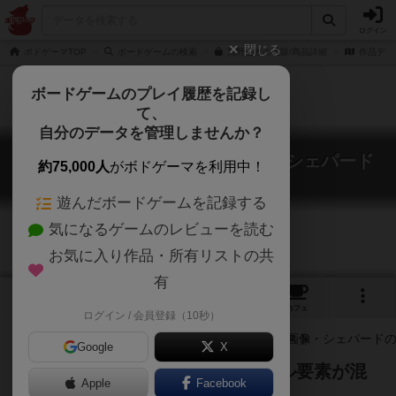
ログイン
閉じる
ボドゲーマTOP
ボードゲームの検索
荒野遊牧の通販/商品詳細
作品デー
ボードゲームのプレイ履歴を記録し
て、
自分のデータを管理しませんか？
荒野遊牧 / ワイルド・ウェスト・シェパード
約75,000人
がボドゲーマを利用中！
Wild West Shepherds
遊んだボードゲームを記録する
気になるゲームのレビューを読む
お気に入り作品・所有リストの共
有
2
1
1
トップ
画像
動画
レビュー
カフェ
ログイン / 会員登録（10秒）
Google
X
ちょっとした正体隠蔽とギャンブル要素が混
Apple
Facebook
じったカードゲーム