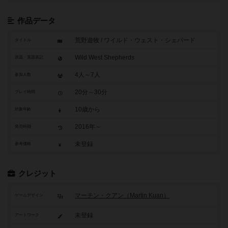
作品データ
荒野遊牧 / ワイルド・ウェスト・シェパード
タイトル
Wild West Shepherds
原題・英題表記
4人～7人
参加人数
20分～30分
プレイ時間
10歳から
対象年齢
2016年～
発売時期
未登録
参考価格
クレジット
マーチン・クアン（Martin Kuan）
ゲームデザイン
未登録
アートワーク