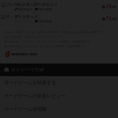
ブレーキング・アウェイ
75
PT
紹介文あり
4件の投稿
ザ・フラッド
71
PT
紹介文なし
1件の投稿
※Apple、Apple のロゴ は、米国および他の国々で登録されたApple Inc.の商標です。
※App Store は、Apple Inc.のサービスマークです。
※Android は、グーグル インコーポレイテッドの商標または登録商標です。
※Google Play とそのロゴは、Google Inc.の商標または登録商標です。
ボドゲーマTOP
ボードゲームを検索する
ボードゲームの新着レビュー
ボードゲーム会情報