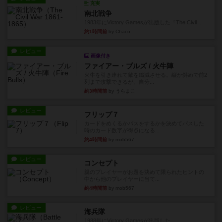
充実
南北戦争
1983年にVictory Gamesが出版した『The Civil ...
約1時間前
by Chaco
レビュー
画像付き
ファイアー・ブルズ / 火牛陣
火牛を引き連れて敵を殲滅させる。縦か斜めで前2
列まで攻撃できるが、自分...
約3時間前
by うらまこ
レビュー
フリップ７
カードをめくるかパスをするかを決めてパスした
時のカード数字が得点になる...
約4時間前
by mob567
レビュー
コンセプト
親のプレイヤーがお題を決めて限られたヒントの
中から他のプレイヤーに当て...
約4時間前
by mob567
レビュー
海兵隊
1988年にVictory Gamesが出版した