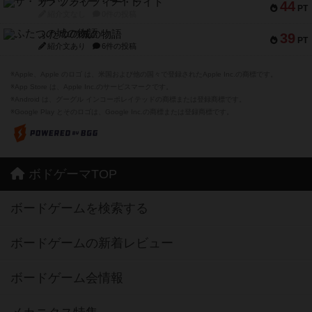
ザ・フラッフィー・ライト
44
PT
紹介文なし
0件の投稿
ふたつの城の物語
39
PT
紹介文あり
6件の投稿
※Apple、Apple のロゴ は、米国および他の国々で登録されたApple Inc.の商標です。
※App Store は、Apple Inc.のサービスマークです。
※Android は、グーグル インコーポレイテッドの商標または登録商標です。
※Google Play とそのロゴは、Google Inc.の商標または登録商標です。
ボドゲーマTOP
ボードゲームを検索する
ボードゲームの新着レビュー
ボードゲーム会情報