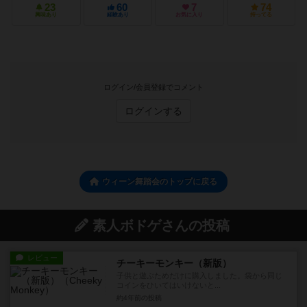
23
60
7
74
興味あり
経験あり
お気に入り
持ってる
ログイン/会員登録でコメント
ログインする
ウィーン舞踏会のトップに戻る
素人ボドゲさんの投稿
レビュー
チーキーモンキー（新版）
子供と遊ぶためだけに購入しました。袋から同じ
コインをひいてはいけないと...
約4年前
の投稿