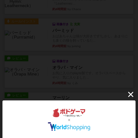
『Leathernec...
約4時間前
by Chaco
ルール/インスト
画像付き
充実
パーミッド
おばあちゃんは猫が大好きです!しかし、あまりに
も多くの猫を飼っているた...
約4時間前
by jurong
レビュー
画像付き
オラパ・マイン
お気に入りのplayte製です。オラパスペースから
やり、気に入りました...
約4時間前
by くみ
レビュー
マーリン
４人プレイ。インスト1時間プレイ2時間半。結構
ダイス運と手札のカード運...
約5時間前
by oliber
レビュー
アンブッシュ！：シルバースター
1987年にVictory Gamesが出版した『Silver Sta...