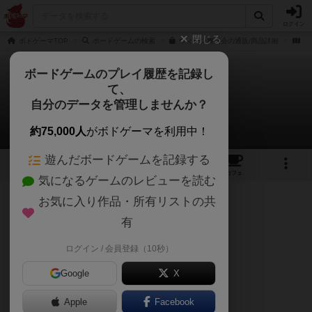
ログイン
閉じる
ボドゲーマTOP
ボードゲームの検索
ウィーン舞踏会の通販/商品詳細
作
ボードゲームのプレイ履歴を記録し
て、
ウィーン舞踏会
自分のデータを管理しませんか？
素人ボドゲさんのレビュー
約75,000人
がボドゲーマを利用中！
遊んだボードゲームを記録する
2
3
10
トップ
画像
動画
レビュー
カフェ
気になるゲームのレビューを読む
お気に入り作品・所有リストの共
418名
1名
0
約4年前
有
ログイン / 会員登録（10秒）
クニツィアのゲームってだけで購入した私。
Google
X
Apple
Facebook
ゲームの内容はシンプル。