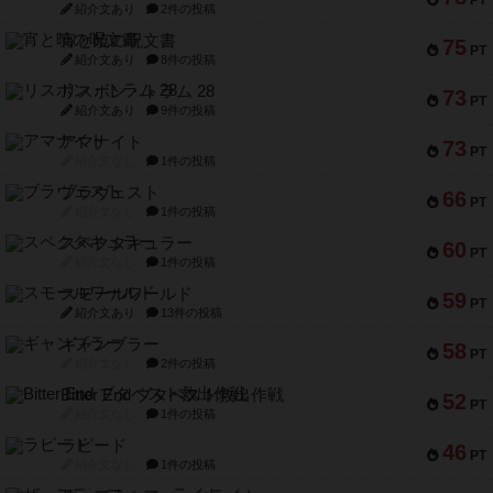
PT
紹介文あり
2件の投稿
宵と暁の呪文書
75
PT
紹介文あり
8件の投稿
リスボン・トラム 28
73
PT
紹介文あり
9件の投稿
アマナイト
73
PT
紹介文なし
1件の投稿
ブラヴェスト
66
PT
紹介文なし
1件の投稿
スペクタキュラー
60
PT
紹介文なし
1件の投稿
スモールワールド
59
PT
紹介文あり
13件の投稿
ギャンブラー
58
PT
紹介文なし
2件の投稿
Bitter End ブタペスト救出作戦
52
PT
紹介文なし
1件の投稿
ラピード
46
PT
紹介文なし
1件の投稿