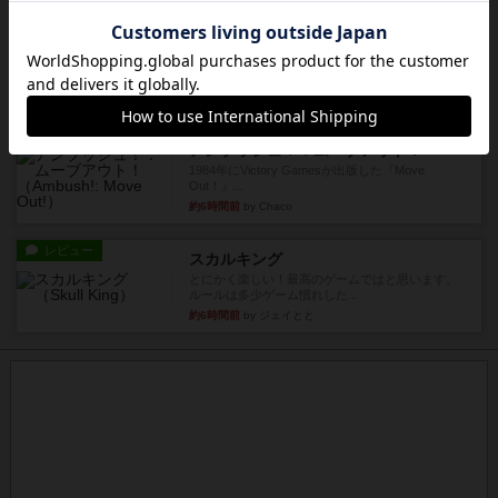
約5時間前
by Chaco
レビュー
アンブッシュ！：パープルハート
1985年にVictory Gamesが出版した『Purple Hea...
約5時間前
by Chaco
レビュー
アンブッシュ！：ムーブアウト！
1984年にVictory Gamesが出版した『Move
Out！』...
約6時間前
by Chaco
レビュー
スカルキング
とにかく楽しい！最高のゲームではと思います。
ルールは多少ゲーム慣れした...
約6時間前
by ジェイとと