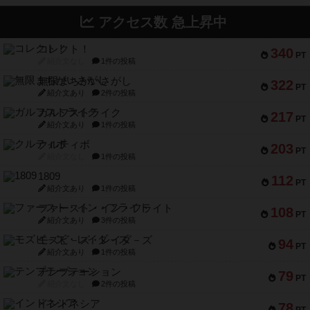
アクセス数 急上昇中
コレクト！
340
PT
紹介文なし
1件の投稿
無限まちがいさがし
322
PT
紹介文あり
2件の投稿
ガルフストライク
217
PT
紹介文あり
1件の投稿
クルティボ
203
PT
紹介文なし
1件の投稿
1809
112
PT
紹介文あり
1件の投稿
ファースト・イン・フライト
108
PT
紹介文あり
3件の投稿
モズビ－ズ・レイダ－ズ
94
PT
紹介文あり
1件の投稿
テンプテーション
79
PT
紹介文なし
2件の投稿
インドネシア
78