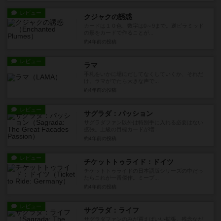
レビュー
クジャクの誘惑
カードは１０色、数字は0～9まで。逆ピラミッド
の形をカードで作ることが...
約4年前
の投稿
レビュー
ラマ
手札をいかに場にだしてなくしていくか、それだ
け。ラマがでたら大きな声で...
約4年前
の投稿
レビュー
サグラダ：パッション
サグラダファン以外は特別手に入れる必要はない
拡張。上級の目標カードが増...
約4年前
の投稿
レビュー
チケットトゥライド：ドイツ
チケットトゥライドの日本語版シリーズの中だっ
たらこれが一番傑作。ミープ...
約4年前
の投稿
レビュー
サグラダ：ライフ
サグラダファンのみが買えばいい拡張。残念なが