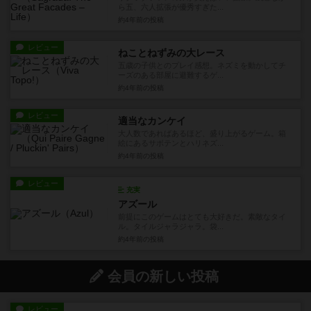
ら五、六人拡張が優秀すぎた...
約4年前
の投稿
レビュー
ねことねずみの大レース
五歳の子供とのプレイ感想。ネズミを動かしてチ
ーズのある部屋に避難するゲ...
約4年前
の投稿
レビュー
適当なカンケイ
大人数であればあるほど、盛り上がるゲーム。箱
絵にあるサボテンとハリネズ...
約4年前
の投稿
レビュー
充実
アズール
前提にこのゲームはとても大好きだ。素敵なタイ
ル。タイルジャラジャラ。袋...
約4年前
の投稿
会員の新しい投稿
レビュー