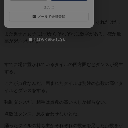
または
自分のターンになったらタイルを置くだけ。
メールで会員登録
タイルには大きく分けて２種類。男か女か。それだけだ。
また男子と女子には0からそれぞれに数字がある。確か最
しばらく表示しない
高が5だったかな。
すでに場に置かれているタイルの四方囲むとダンスが発生
する。
これが点数なんだ。囲まれたタイルは別姓の点数の高いタ
イルとダンスをする。
強制ダンスだ。相手は点数の高い人しか踊らない。
点数はダンス。息を合わせないとね。
踊ったタイルの持ち主がそれぞれの数値を足した点数をゲ