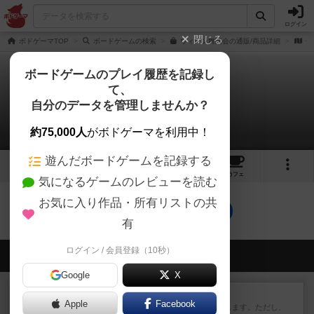
ログイン
閉じる
ボドゲーマTOP
ボードゲームの検索
ウィーン舞踏会の通販/商品詳細
作
ボードゲームのプレイ履歴を記録し
て、
ウィーン舞踏会
自分のデータを管理しませんか？
0件のルール/インスト
約75,000人
がボドゲーマを利用中！
遊んだボードゲームを記録する
2
3
10
トップ
画像
動画
レビュー
カフェ
気になるゲームのレビューを読む
お気に入り作品・所有リストの共
ウィーン舞踏会のトップに戻る
有
ログイン / 会員登録（10秒）
会員の新しい投稿
Google
X
レビュー
ふたつの街の物語
Apple
Facebook
タイルを4×4で並べて街づくりします。ただし、