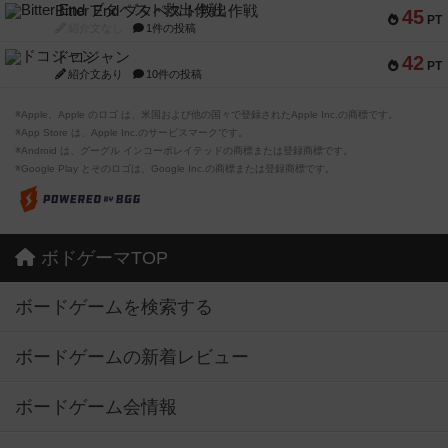
Bitter End ブタペスト救出作戦
45
PT
紹介文なし
1件の投稿
ドコジャン
42
PT
紹介文あり
10件の投稿
※Apple、Apple のロゴ は、米国および他の国々で登録されたApple Inc.の商標です。
※App Store は、Apple Inc.のサービスマークです。
※Android は、グーグル インコーポレイテッドの商標または登録商標です。
※Google Play とそのロゴは、Google Inc.の商標または登録商標です。
ボドゲーマTOP
ボードゲームを検索する
ボードゲームの新着レビュー
ボードゲーム会情報