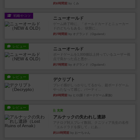
約6時間前
by くみ
戦略やコツ
ニューオールド
ゲーム終了時に、「オールドカードとニューカー
ドのどちらもある」 状態に...
約7時間前
by オグランド（Oguland）
レビュー
ニューオールド
ボードゲームを1,000個以上持っているユーザー視
点で良かった点と悪か...
約7時間前
by オグランド（Oguland）
レビュー
デクリプト
プレイ感がしっかりしてるから、超ボードゲーム
やったなって感じ。パーティ...
約8時間前
by ヒロ(新！ボードゲーム家族)
レビュー
充実
アルナックの失われし遺跡
アナログ対人プレイ数回。クニツィア先生の名作
「エルドラドを探して」にあ...
約10時間前
by おーちゃん