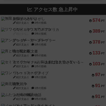
アクセス数 急上昇中
無限まちがいさがし
574
PT
紹介文あり
2件の投稿
リワイルド：サウスアメリカ
389
PT
紹介文なし
2件の投稿
アンダー・ザ・テーブラー
378
PT
紹介文あり
1件の投稿
宵と暁の呪文書
133
PT
紹介文あり
8件の投稿
セミファイナル ～お前はまだ生きている～
103
PT
紹介文あり
1件の投稿
ワン・トゥ・ファイブ
97
PT
紹介文あり
1件の投稿
南北戦争
91
PT
紹介文あり
1件の投稿
ふたつの城の物語
91
PT
紹介文あり
6件の投稿
ノームズ・アット・ナイト