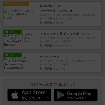
ルール/インスト
画像付き
充実
マーケットフレッシュ
目的あなたの店先に農産物の木箱を戦略的に積み
重ねて在庫を最大化し、競合...
約15時間前
by jurong
レビュー
メメントオンラインタクティクス
どんどん物量が増えて大変になっていく押し付け
合いが楽しいゲーム盛り上が...
約15時間前
by nekomanma222
レビュー
ヘックメック
サイコロゲームです1から5までの数字と芋虫がか
かれたダイス。これを振っ...
約17時間前
by みいやん
ボドゲーマのアプリ版はこちら