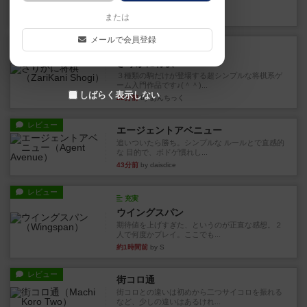
街は各プレイヤーの間にあ...
3分前
by ジェイとと
または
メールで会員登録
ルール/インスト
画像付き
ざりかに将棋
３種類の駒だけが登場する超シンプルな将棋系ゲ
ーム入門作品です♪(＾＾)...
しばらく表示しない
22分前
by あんちっく
レビュー
エージェントアベニュー
追いついたら勝ち。シンプルな ルールとで直感的
な 目的で、ボドゲ慣れし...
43分前
by daisdice
レビュー
充実
ウイングスパン
期待値を上げすぎた、というのが正直な感想。２
人で何度かプレイ。ここでも...
約1時間前
by S
レビュー
街コロ通
街コロとの違いは初めから二つサイコロを振れる
など、少しの違いはあるけれ...