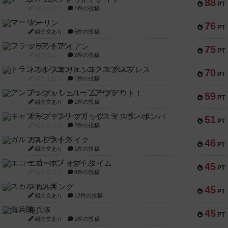
88
PT
紹介文なし
1件の投稿
マーリン
76
PT
紹介文あり
6件の投稿
フラットアイアン
75
PT
紹介文なし
2件の投稿
トランスオリエント・エクスプレス
70
PT
紹介文なし
1件の投稿
アンブッシュ！：ムーブアウト！
59
PT
紹介文あり
1件の投稿
キャプテン・フリップ：イスラ・ボンバ
51
PT
紹介文なし
2件の投稿
ガルフストライク
46
PT
紹介文あり
1件の投稿
エコーズ・オブ・タイム
45
PT
紹介文なし
8件の投稿
スカルキング
45
PT
紹介文あり
12件の投稿
海兵隊
45
PT
紹介文あり
1件の投稿