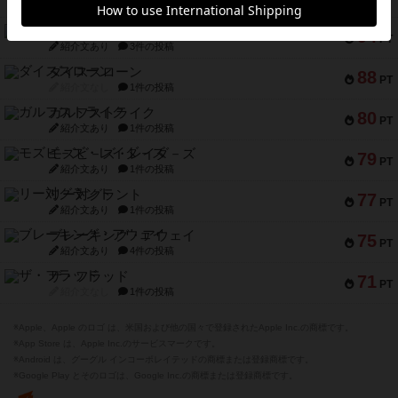
紹介文なし
5件の投稿
ファースト・イン・フライト
94
PT
紹介文あり
3件の投稿
ダイススローン
88
PT
紹介文なし
1件の投稿
ガルフストライク
80
PT
紹介文あり
1件の投稿
モズビ－ズ・レイダ－ズ
79
PT
紹介文あり
1件の投稿
リー対グラント
77
PT
紹介文あり
1件の投稿
ブレーキング・アウェイ
75
PT
紹介文あり
4件の投稿
ザ・フラッド
71
PT
紹介文なし
1件の投稿
※Apple、Apple のロゴ は、米国および他の国々で登録されたApple Inc.の商標です。
※App Store は、Apple Inc.のサービスマークです。
※Android は、グーグル インコーポレイテッドの商標または登録商標です。
※Google Play とそのロゴは、Google Inc.の商標または登録商標です。