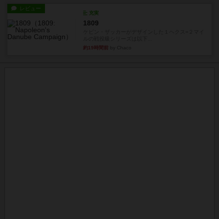
レビュー
充実
1809
ケビン・ザッカーがデザインした１ヘクス=２マイ
ルの戦役級シリーズは以下...
約19時間前
by Chaco