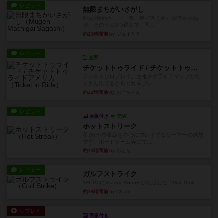
レビュー
無限まちがいさがし
6つの場面カード（表、裏で違う絵）が何枚かあ
り、そのうち3つ選んで、同...
約10時間前
by ジェイとと
レビュー
充実
チケットトゥライド / チケットトゥライドアメリカ
デジタルソロプレイ。元祖チケライ？マップがた
くさん出てるからどれをプレ...
約12時間前
by おーちゃん
レビュー
画像付き
充実
ホットストリーク
星7軽〜中量級を中心にプレイするゲーマーの感想
です。ボードゲーム会にて...
約18時間前
by おとん
レビュー
ガルフストライク
1983年にVictory Gamesが出版した『Gulf Strik...
約19時間前
by Chaco
リプレイ
画像付き