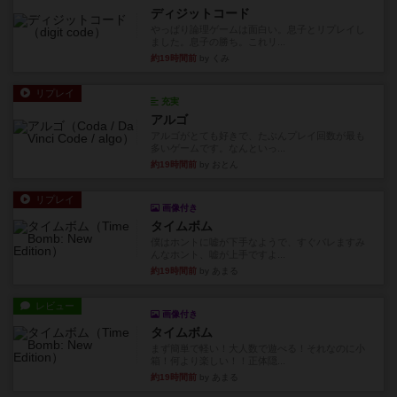
ディジットコード
やっぱり論理ゲームは面白い。息子とリプレイし
ました。息子の勝ち。これリ...
約19時間前
by くみ
リプレイ
充実
アルゴ
アルゴがとても好きで、たぶんプレイ回数が最も
多いゲームです。なんといっ...
約19時間前
by おとん
リプレイ
画像付き
タイムボム
僕はホントに嘘が下手なようで、すぐバレますみ
んなホント、嘘が上手ですよ...
約19時間前
by あまる
レビュー
画像付き
タイムボム
まず簡単で軽い！大人数で遊べる！それなのに小
箱！何より楽しい！！正体隠...
約19時間前
by あまる