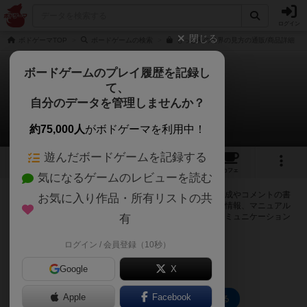
ログイン
閉じる
ボドゲーマTOP
ボードゲームの検索
もっと私の世界の見方の通販/商品詳細
ボードゲームのプレイ履歴を記録し
て、
もっと私の世界の見方
自分のデータを管理しませんか？
0件の掲示板
約75,000人
がボドゲーマを利用中！
遊んだボードゲームを記録する
2
4
47
トップ
画像
動画
レビュー
カフェ
気になるゲームのレビューを読む
ログインするともっと私の世界の見方に関する掲示板の作成やコメントの書
お気に入り作品・所有リストの共
き込みが出来るようになります。ルールの疑問やエラッタ情報、マニュアル
では判断し辛い曖昧な表記等について会員同士で自由にコミュニケーション
有
をとることが出来ます。
ログイン / 会員登録（10秒）
ログイン/無料会員登録
Google
X
Apple
Facebook
もっと私の世界の見方のトップに戻る