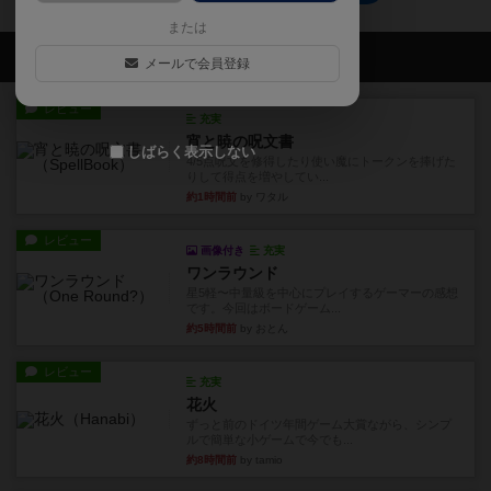
または
会員の新しい投稿
メールで会員登録
レビュー
充実
宵と暁の呪文書
しばらく表示しない
4/5点呪文を修得したり使い魔にトークンを捧げた
りして得点を増やしてい...
約1時間前
by ワタル
レビュー
画像付き
充実
ワンラウンド
星5軽〜中量級を中心にプレイするゲーマーの感想
です。今回はボードゲーム...
約5時間前
by おとん
レビュー
充実
花火
ずっと前のドイツ年間ゲーム大賞ながら、シンプ
ルで簡単な小ゲームで今でも...
約8時間前
by tamio