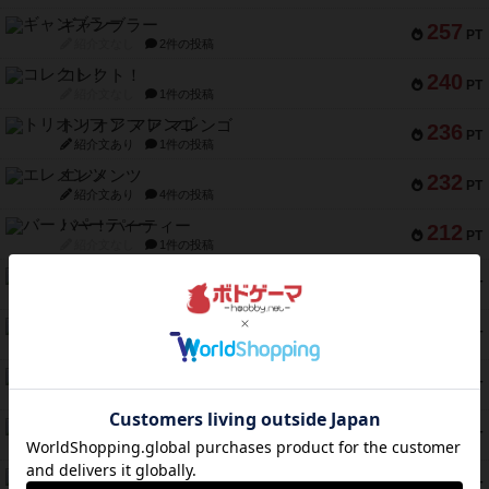
ギャンブラー
257
PT
紹介文なし
2件の投稿
コレクト！
240
PT
紹介文なし
1件の投稿
トリオンフ ア マレンゴ
236
PT
紹介文あり
1件の投稿
エレメンツ
232
PT
紹介文あり
4件の投稿
バー！パーティー
212
PT
紹介文なし
1件の投稿
ギョッと
154
PT
紹介文あり
1件の投稿
クルティボ
152
PT
紹介文なし
1件の投稿
ブラヴェスト
140
PT
紹介文なし
1件の投稿
ドブル：ポケットモンスター
122
PT
紹介文あり
4件の投稿
ジャンヌ・ダルク-オルレアン ドロー＆ライト
118
PT