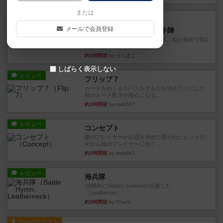
または
レビュー
画像付き
メールで会員登録
ファイアー・ブルズ / 火牛陣
火牛を引き連れて敵を殲滅させる。縦か斜めで前2
列まで攻撃できるが、自分...
約3時間前
by うらまこ
しばらく表示しない
レビュー
フリップ７
カードをめくるかパスをするかを決めてパスした
時のカード数字が得点になる...
約3時間前
by mob567
レビュー
コンセプト
親のプレイヤーがお題を決めて限られたヒントの
中から他のプレイヤーに当て...
約3時間前
by mob567
レビュー
海兵隊
1988年にVictory Gamesが出版した
『Leathernec...
約3時間前
by Chaco
ルール/インスト