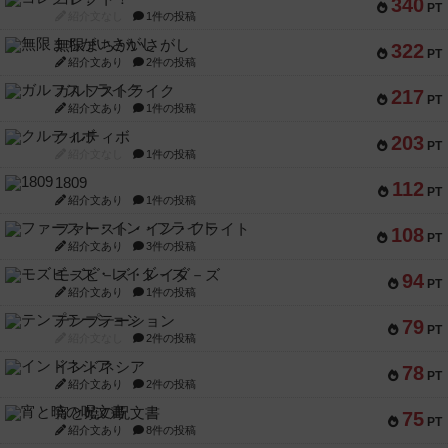
340
PT
紹介文なし
1件の投稿
無限まちがいさがし
322
PT
紹介文あり
2件の投稿
ガルフストライク
217
PT
紹介文あり
1件の投稿
クルティボ
203
PT
紹介文なし
1件の投稿
1809
112
PT
紹介文あり
1件の投稿
ファースト・イン・フライト
108
PT
紹介文あり
3件の投稿
モズビ－ズ・レイダ－ズ
94
PT
紹介文あり
1件の投稿
テンプテーション
79
PT
紹介文なし
2件の投稿
インドネシア
78
PT
紹介文あり
2件の投稿
宵と暁の呪文書
75
PT
紹介文あり
8件の投稿