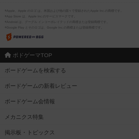
※Apple、Apple のロゴ は、米国および他の国々で登録されたApple Inc.の商標です。
※App Store は、Apple Inc.のサービスマークです。
※Android は、グーグル インコーポレイテッドの商標または登録商標です。
※Google Play とそのロゴは、Google Inc.の商標または登録商標です。
ボドゲーマTOP
ボードゲームを検索する
ボードゲームの新着レビュー
ボードゲーム会情報
メカニクス特集
掲示板・トピックス