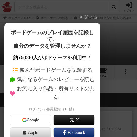
ログイン
閉じる
ボドゲーマTOP
ボードゲームの検索
もっと私の世界の見方の通販/商品詳細
ボードゲームのプレイ履歴を記録し
て、
もっと私の世界の見方
自分のデータを管理しませんか？
拡張/関連作品 0件
約75,000人
がボドゲーマを利用中！
遊んだボードゲームを記録する
2
4
47
トップ
画像
動画
レビュー
カフェ
気になるゲームのレビューを読む
お気に入り作品・所有リストの共
有
会員の新しい投稿
ログイン / 会員登録（10秒）
レビュー
充実
Google
X
南北戦争
1983年にVictory Gamesが出版した『The Civil ...
Apple
Facebook
39分前
by Chaco