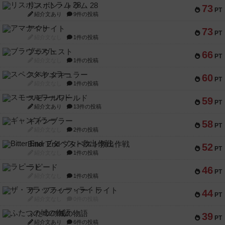
リスボン・トラム 28
73
PT
紹介文あり
9件の投稿
アマナイト
73
PT
紹介文なし
1件の投稿
ブラヴェスト
66
PT
紹介文なし
1件の投稿
スペクタキュラー
60
PT
紹介文なし
1件の投稿
スモールワールド
59
PT
紹介文あり
13件の投稿
ギャンブラー
58
PT
紹介文なし
2件の投稿
Bitter End ブタペスト救出作戦
52
PT
紹介文なし
1件の投稿
ラピード
46
PT
紹介文なし
1件の投稿
ザ・フラッフィー・ライト
44
PT
紹介文なし
0件の投稿
ふたつの城の物語
39
PT
紹介文あり
6件の投稿