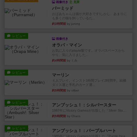
画像付き
充実
パーミッド
おばあちゃんは猫が大好きです!しかし、あまりに
も多くの猫を飼っているた...
約3時間前
by jurong
レビュー
画像付き
オラパ・マイン
お気に入りのplayte製です。オラパスペースから
やり、気に入りました...
約4時間前
by くみ
レビュー
マーリン
４人プレイ。インスト1時間プレイ2時間半。結構
ダイス運と手札のカード運...
約5時間前
by oliber
レビュー
アンブッシュ！：シルバースター
1987年にVictory Gamesが出版した『Silver Sta...
約5時間前
by Chaco
レビュー
アンブッシュ！：パープルハート
1985年にVictory Gamesが出版した『Purple Hea...