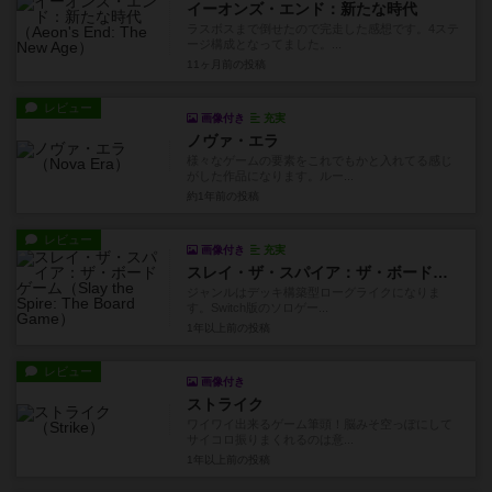
イーオンズ・エンド：新たな時代
ラスボスまで倒せたので完走した感想です。4ステ
ージ構成となってました。...
11ヶ月前
の投稿
レビュー
画像付き
充実
ノヴァ・エラ
様々なゲームの要素をこれでもかと入れてる感じ
がした作品になります。ルー...
約1年前
の投稿
レビュー
画像付き
充実
スレイ・ザ・スパイア：ザ・ボードゲーム
ジャンルはデッキ構築型ローグライクになりま
す。Switch版のソロゲー...
1年以上前
の投稿
レビュー
画像付き
ストライク
ワイワイ出来るゲーム筆頭！脳みそ空っぽにして
サイコロ振りまくれるのは意...
1年以上前
の投稿