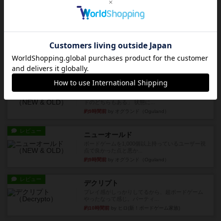
人で何度かプレイ。ここでも...
約3時間前
by S
レビュー
街コロ通
街コロとの違いは初めから二つサイコロを振れる
など、少しの違いはあるけれ...
約8時間前
by くみ
戦略やコツ
ニューオールド
ゲーム終了時に、「オールドカードとニューカー
ドのどちらもある」 状態に...
約9時間前
by オグランド（Oguland）
レビュー
ニューオールド
ボードゲームを1,000個以上持っているユーザー視
点で良かった点と悪か...
約9時間前
by オグランド（Oguland）
レビュー
デクリプト
プレイ感がしっかりしてるから、超ボードゲーム
やったなって感じ。パーティ...
約10時間前
by ヒロ(新！ボードゲーム家族)