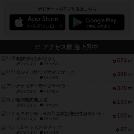
ボドゲーマのアプリ版はこちら
アクセス数 急上昇中
無限まちがいさがし
574
PT
紹介文あり
2件の投稿
リワイルド：サウスアメリカ
389
PT
紹介文なし
2件の投稿
アンダー・ザ・テーブラー
378
PT
紹介文あり
1件の投稿
宵と暁の呪文書
133
PT
紹介文あり
8件の投稿
セミファイナル ～お前はまだ生きている～
103
PT
紹介文あり
1件の投稿
ワン・トゥ・ファイブ
97
PT
紹介文あり
1件の投稿