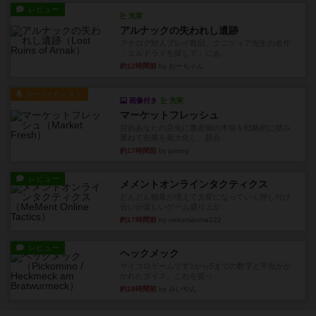
レビュー
充実
アルナックの失われし遺跡
アナログ対人プレイ数回。クニツィア先生の名作
「エルドラドを探して」にあ...
約12時間前
by おーちゃん
ルール/インスト
画像付き
充実
マーケットフレッシュ
目的あなたの店先に農産物の木箱を戦略的に積み
重ねて在庫を最大化し、競合...
約17時間前
by jurong
レビュー
メメントオンラインタクティクス
どんどん物量が増えて大変になっていく押し付け
合いが楽しいゲーム盛り上が...
約17時間前
by nekomanma222
レビュー
ヘックメック
サイコロゲームです1から5までの数字と芋虫がか
かれたダイス。これを振っ...
約18時間前
by みいやん