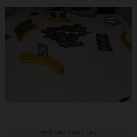
この投稿に
0
名が
ナイス！
しました