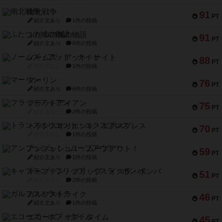
南北戦争
91
PT
紹介文あり
1件の投稿
ふたつの城の物語
91
PT
紹介文あり
6件の投稿
ノームズ・アット・ナイト
88
PT
紹介文なし
1件の投稿
マーリン
76
PT
紹介文あり
6件の投稿
フラットアイアン
75
PT
紹介文なし
2件の投稿
トランスオリエント・エクスプレス
70
PT
紹介文なし
1件の投稿
アンブッシュ！：ムーブアウト！
59
PT
紹介文あり
1件の投稿
キャプテン・フリップ：イスラ・ボンバ
51
PT
紹介文なし
2件の投稿
ガルフストライク
46
PT
紹介文あり
1件の投稿
エコーズ・オブ・タイム
45
PT