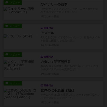
レビュー
ワイナリーの四季
ワーカープレイスメント。アグリコラとかが好き
な人はハマると思います。ワ...
1年以上前
の投稿
レビュー
画像付き
アズール
4人でよくプレイするゲームの一つ。自分のタイル
を綺麗に配置して得点を稼...
1年以上前
の投稿
レビュー
画像付き
カタン：宇宙開拓者
有名なカタンの開拓者たちの宇宙バージョンカタ
ンのダイスロールや交渉など...
1年以上前
の投稿
レビュー
画像付き
世界の七不思議（2版）
ゲーム内容は1版と変更なし。カードの進化先がマ
ークで分かるようになった...
1年以上前
の投稿