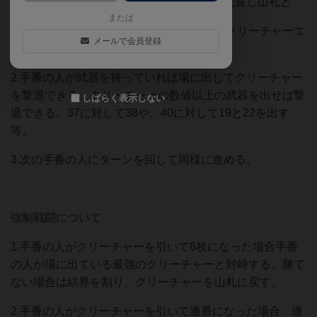
2.クリーチャーと武器を取りやすい位置に配置し山札と
または
武器なら手札に加える。クリーチャーならクリーチャーエ
メールで会員登録
リアに配置する。
2.手番の人が武器を持っていれば場に出してクリーチャー
を撃退できる。クリーチャーの数値以上の武器を出せば撃
しばらく表示しない
退できる。37に対して38や、40に対して19と22を出す
等。
3.次の手番の人にターンを回して同様に進める。
強制戦闘について
1.手番の人がクリーチャーを引いて6枚になった場合手番
の人が場に出ている最強のクリーチャーと対峙する。勝て
ない場合は結界を割り、クリーチャーを山札に戻す。
2.手番の人がクリーチャーを引いて連番になった場合、連