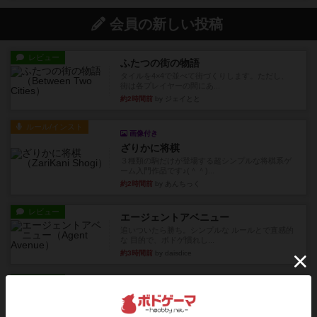
会員の新しい投稿
レビュー
ふたつの街の物語
タイルを4×4で並べて街づくりします。ただし、
街は各プレイヤーの間にあ...
約2時間前
by ジェイとと
ルール/インスト
画像付き
ざりかに将棋
３種類の駒だけが登場する超シンプルな将棋系ゲ
ーム入門作品です♪(＾＾)...
約2時間前
by あんちっく
レビュー
エージェントアベニュー
追いついたら勝ち。シンプルな ルールとで直感的
な 目的で、ボドゲ慣れし...
約3時間前
by daisdice
レビュー
充実
ウイングスパン
期待値を上げすぎた、というのが正直な感想。２