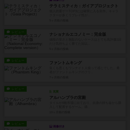
テラミスティカ：ガイアプロジェクト
個人的重ゲーTOP3には確実に入る良作。キャラ
クターが多くリプレイ性が...
5ヶ月前
の投稿
レビュー
ナショナルエコノミー：完全版
値段の安さと無駄のないケースはとても高評価1回
だけ気持ちよく勝てた回以...
5ヶ月前
の投稿
レビュー
ファントムキング
良くも悪くもワンナイト人狼って感じでした。勇
者がファントムキングのフリ...
7ヶ月前
の投稿
レビュー
充実
アルハンブラの宮殿
タイルが4枚市場に出ており、自身の持ち金から購
入して配置するゲーム。購...
10ヶ月前
の投稿
レビュー
画像付き