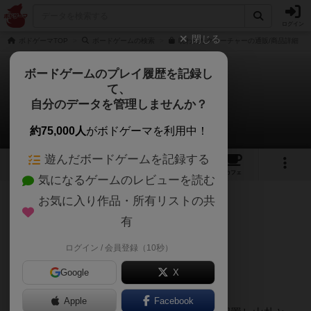
ログイン
閉じる
ボドゲーマTOP
ボードゲームの検索
呪われたクリーチャーの通販/商品詳細
ボードゲームのプレイ履歴を記録し
て、
呪われたクリーチャー
自分のデータを管理しませんか？
きゃぷさんのルール/インスト
約75,000人
がボドゲーマを利用中！
遊んだボードゲームを記録する
6
9
27
トップ
画像
動画
レビュー
カフェ
気になるゲームのレビューを読む
お気に入り作品・所有リストの共
79名
0名
0
12ヶ月前
有
準備
ログイン / 会員登録（10秒）
1.人数に応じて結界を展開する。
Google
X
2〜3人は4枚、4〜5人は5枚。
Apple
Facebook