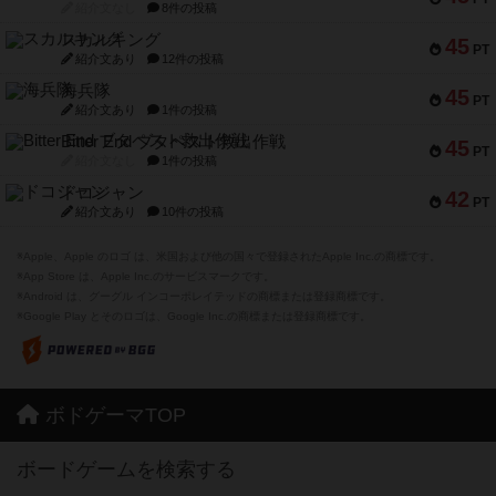
紹介文なし
8件の投稿
スカルキング
45
PT
紹介文あり
12件の投稿
海兵隊
45
PT
紹介文あり
1件の投稿
Bitter End ブタペスト救出作戦
45
PT
紹介文なし
1件の投稿
ドコジャン
42
PT
紹介文あり
10件の投稿
※Apple、Apple のロゴ は、米国および他の国々で登録されたApple Inc.の商標です。
※App Store は、Apple Inc.のサービスマークです。
※Android は、グーグル インコーポレイテッドの商標または登録商標です。
※Google Play とそのロゴは、Google Inc.の商標または登録商標です。
ボドゲーマTOP
ボードゲームを検索する