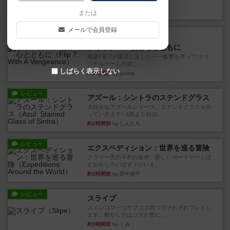
10枚の手札で、同じスーツ...
約1時間前
by OSAっち
または
メールで会員登録
ルール/インスト
画像付き
充実
フリップ７：復讐心とともに
概要Flip 7が復活しました――復讐を伴って!オリ
ジナルゲームの楽し...
しばらく表示しない
約2時間前
by jurong
レビュー
アズール：シントラのステンドグラス
大好きなアズールシリーズ。ステンドグラスを作
っていきます✨1部より自由...
約2時間前
by しんたろ
レビュー
エクスペディション：世界を巡る冒険
クラマー氏の不朽の名作。新しいボードゲームほ
どおもしろいはず？いいえ。...
約3時間前
by 田中昌平
レビュー
スライプ
メインコマ一つサブコマ四つでそれぞれプレイし
ます。動かし方はコマか壁に...
約3時間前
by くみ