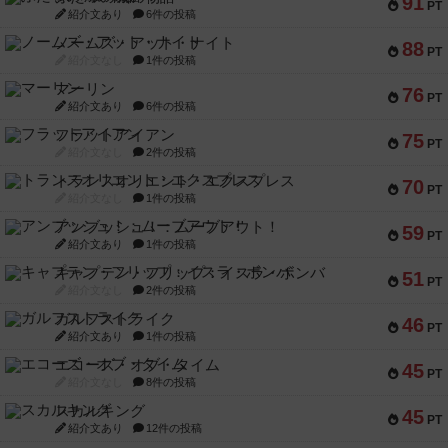
91
PT
紹介文あり
6件の投稿
ノームズ・アット・ナイト
88
PT
紹介文なし
1件の投稿
マーリン
76
PT
紹介文あり
6件の投稿
フラットアイアン
75
PT
紹介文なし
2件の投稿
トランスオリエント・エクスプレス
70
PT
紹介文なし
1件の投稿
アンブッシュ！：ムーブアウト！
59
PT
紹介文あり
1件の投稿
キャプテン・フリップ：イスラ・ボンバ
51
PT
紹介文なし
2件の投稿
ガルフストライク
46
PT
紹介文あり
1件の投稿
エコーズ・オブ・タイム
45
PT
紹介文なし
8件の投稿
スカルキング
45
PT
紹介文あり
12件の投稿