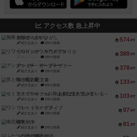
アクセス数 急上昇中
無限まちがいさがし
574
PT
紹介文あり
2件の投稿
リワイルド：サウスアメリカ
389
PT
紹介文なし
2件の投稿
アンダー・ザ・テーブラー
378
PT
紹介文あり
1件の投稿
宵と暁の呪文書
133
PT
紹介文あり
8件の投稿
セミファイナル ～お前はまだ生きている～
103
PT
紹介文あり
1件の投稿
ワン・トゥ・ファイブ
97
PT
紹介文あり
1件の投稿
南北戦争
91
PT
紹介文あり
1件の投稿
ふたつの城の物語