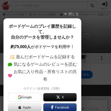
ログイン
閉じる
ボドゲーマTOP
ボードゲームの検索
アンユージュアルサスペクツ（新版）の通
ボードゲームのプレイ履歴を記録し
て、
アンユージュアル・サスペクツ
自分のデータを管理しませんか？
0件のルール/インスト
約75,000人
がボドゲーマを利用中！
遊んだボードゲームを記録する
8
1
10
77
トップ
画像
動画
レビュー
カフェ
気になるゲームのレビューを読む
お気に入り作品・所有リストの共
アンユージュアル・サスペクツのトップに戻る
有
ログイン / 会員登録（10秒）
会員の新しい投稿
Google
X
レビュー
ジンラミー
Apple
Facebook
トランプで遊べる2人対戦の麻雀風ゲームです。