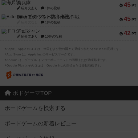
海兵隊
45
PT
紹介文あり
1件の投稿
Bitter End ブタペスト救出作戦
45
PT
紹介文なし
1件の投稿
ドコジャン
42
PT
紹介文あり
10件の投稿
※Apple、Apple のロゴ は、米国および他の国々で登録されたApple Inc.の商標です。
※App Store は、Apple Inc.のサービスマークです。
※Android は、グーグル インコーポレイテッドの商標または登録商標です。
※Google Play とそのロゴは、Google Inc.の商標または登録商標です。
ボドゲーマTOP
ボードゲームを検索する
ボードゲームの新着レビュー