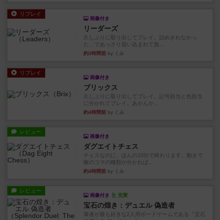
リプレイ
画像付き
リーダーズ
久しぶりに取り出してプレイ。詰めきれなかっ
た…であっさり追い込まれて負...
約3時間前
by くみ
リプレイ
画像付き
ブリックス
久しぶりに取り出してプレイ。記号担当と色担当
に分かれてプレイ。あかんか...
約4時間前
by くみ
レビュー
画像付き
ダグエイトチェス
チェスなのに、ほんの10分で終わります。動きで
敵のコマの種類が分かれば...
約4時間前
by くみ
レビュー
画像付き
充実
宝石の煌き：デュエル 偽造者
筆者が最も好きな2人用ボードゲームである『宝石