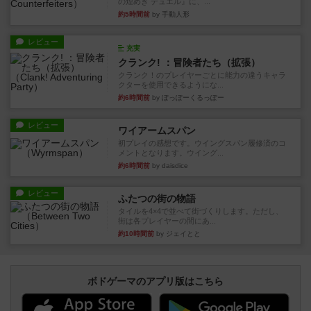
の煌めき デュエル』に、...
約5時間前
by 手動人形
レビュー
充実
クランク! ：冒険者たち（拡張）
クランク！のプレイヤーごとに能力の違うキャラ
クターを使用できるようにな...
約6時間前
by ぽっぽーくるっぽー
レビュー
ワイアームスパン
初プレイの感想です。ウイングスパン履修済のコ
メントとなります。ウイング...
約6時間前
by daisdice
レビュー
ふたつの街の物語
タイルを4×4で並べて街づくりします。ただし、
街は各プレイヤーの間にあ...
約10時間前
by ジェイとと
ボドゲーマのアプリ版はこちら