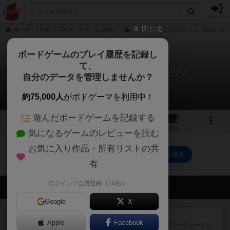
ログイン
閉じる
ボドゲーマTOP
ボードゲームの検索
アンユージュアルサスペクツ（新版）の通
ボードゲームのプレイ履歴を記録し
て、
アンユージュアル・サスペクツ
自分のデータを管理しませんか？
0件のリプレイ日記
約75,000人
がボドゲーマを利用中！
遊んだボードゲームを記録する
8
1
10
77
トップ
画像
動画
レビュー
カフェ
気になるゲームのレビューを読む
お気に入り作品・所有リストの共
アンユージュアル・サスペクツのトップに戻る
有
ログイン / 会員登録（10秒）
会員の新しい投稿
Google
X
レビュー
花火：スターマイン
Apple
Facebook
自分のカードは見えず他のプレイヤーのカードが