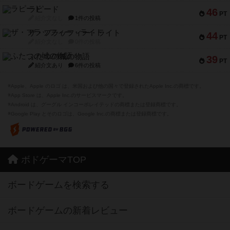
ラピード
46
PT
紹介文なし
1件の投稿
ザ・フラッフィー・ライト
44
PT
紹介文なし
0件の投稿
ふたつの城の物語
39
PT
紹介文あり
6件の投稿
※Apple、Apple のロゴ は、米国および他の国々で登録されたApple Inc.の商標です。
※App Store は、Apple Inc.のサービスマークです。
※Android は、グーグル インコーポレイテッドの商標または登録商標です。
※Google Play とそのロゴは、Google Inc.の商標または登録商標です。
ボドゲーマTOP
ボードゲームを検索する
ボードゲームの新着レビュー