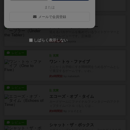
見える状態でカードを教えた...
34分前
by mob567
または
メールで会員登録
レビュー
充実
アンダー・ザ・テーブラー
笑えるバカゲームを集めているライトゲーマーと
してのレビューです。正体隠...
しばらく表示しない
約3時間前
by toyota
レビュー
充実
ワン・トゥ・ファイブ
とにかくお手軽にすき間時間をうめるゲームとし
て重宝するゲームです。いわ...
約4時間前
by nabekoh
レビュー
充実
エコーズ・オブ・タイム
カードゲームにファイナルファンタジーのアクテ
ィブタイムバトル（もしくは...
約8時間前
by ジェイとと
レビュー
シャット・ザ・ボックス