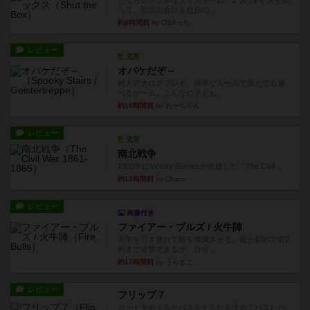
とてもシンプルなダイスゲーム。2つのダイスを振
って、出目の合計を自分の...
約8時間前
by OSAっち
レビュー
充実
オバケだぞ～
対人アナログプレイ。簡単なルールで誰とでも遊
べるゲーム。こんなの子ども...
約10時間前
by おーちゃん
レビュー
充実
南北戦争
1983年にVictory Gamesが出版した『The Civil ...
約13時間前
by Chaco
レビュー
画像付き
ファイアー・ブルズ / 火牛陣
火牛を引き連れて敵を殲滅させる。縦か斜めで前2
列まで攻撃できるが、自分...
約15時間前
by うらまこ
レビュー
フリップ７
カードをめくるかパスをするかを決めてパスした