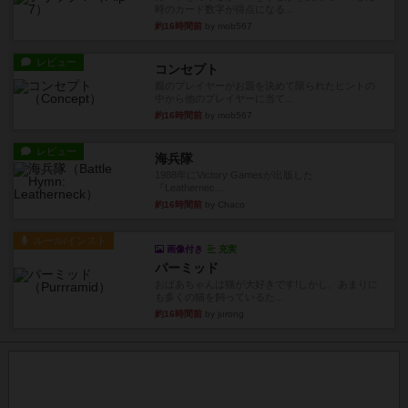
時のカード数字が得点になる...
約16時間前
by mob567
レビュー
コンセプト
親のプレイヤーがお題を決めて限られたヒントの
中から他のプレイヤーに当て...
約16時間前
by mob567
レビュー
海兵隊
1988年にVictory Gamesが出版した
『Leathernec...
約16時間前
by Chaco
ルール/インスト
画像付き
充実
パーミッド
おばあちゃんは猫が大好きです!しかし、あまりに
も多くの猫を飼っているた...
約16時間前
by jurong