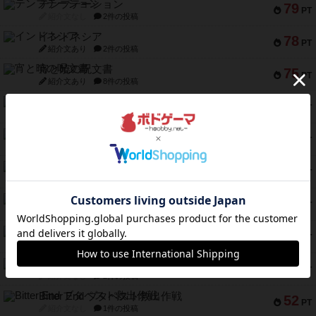
テンプテーション
79
PT
紹介文なし
2件の投稿
インドネシア
78
PT
紹介文あり
2件の投稿
宵と暁の呪文書
75
PT
紹介文あり
8件の投稿
リスボン・トラム 28
73
PT
紹介文あり
9件の投稿
アマナイト
73
PT
紹介文なし
1件の投稿
ブラヴェスト
66
PT
紹介文なし
1件の投稿
スペクタキュラー
60
PT
紹介文なし
1件の投稿
スモールワールド
59
PT
紹介文あり
13件の投稿
ギャンブラー
58
PT
紹介文なし
2件の投稿
Bitter End ブタペスト救出作戦
52
PT
紹介文なし
1件の投稿