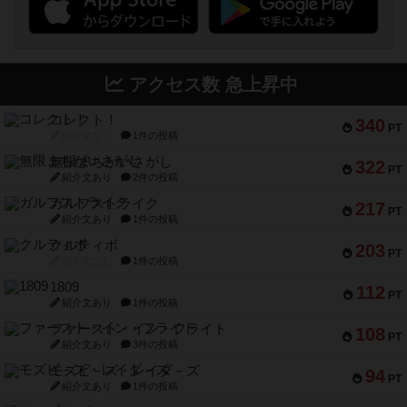
アクセス数 急上昇中
コレクト！
340
PT
紹介文なし
1件の投稿
無限まちがいさがし
322
PT
紹介文あり
2件の投稿
ガルフストライク
217
PT
紹介文あり
1件の投稿
クルティボ
203
PT
紹介文なし
1件の投稿
1809
112
PT
紹介文あり
1件の投稿
ファースト・イン・フライト
108
PT
紹介文あり
3件の投稿
モズビ－ズ・レイダ－ズ
94
PT
紹介文あり
1件の投稿