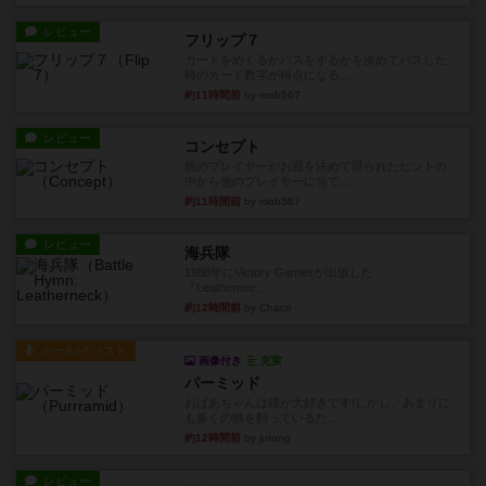
レビュー
フリップ７
カードをめくるかパスをするかを決めてパスした
時のカード数字が得点になる...
約11時間前
by mob567
レビュー
コンセプト
親のプレイヤーがお題を決めて限られたヒントの
中から他のプレイヤーに当て...
約11時間前
by mob567
レビュー
海兵隊
1988年にVictory Gamesが出版した
『Leathernec...
約12時間前
by Chaco
ルール/インスト
画像付き
充実
パーミッド
おばあちゃんは猫が大好きです!しかし、あまりに
も多くの猫を飼っているた...
約12時間前
by jurong
レビュー