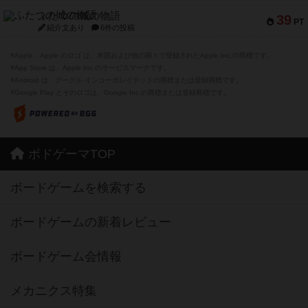
ふたつの城の物語
39
PT
紹介文あり
6件の投稿
※Apple、Apple のロゴ は、米国および他の国々で登録されたApple Inc.の商標です。
※App Store は、Apple Inc.のサービスマークです。
※Android は、グーグル インコーポレイテッドの商標または登録商標です。
※Google Play とそのロゴは、Google Inc.の商標または登録商標です。
ボドゲーマTOP
ボードゲームを検索する
ボードゲームの新着レビュー
ボードゲーム会情報
メカニクス特集