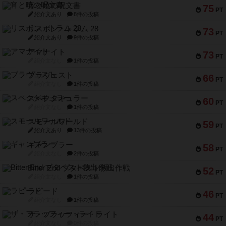
宵と暁の呪文書
75
PT
紹介文あり
8件の投稿
リスボン・トラム 28
73
PT
紹介文あり
9件の投稿
アマナイト
73
PT
紹介文なし
1件の投稿
ブラヴェスト
66
PT
紹介文なし
1件の投稿
スペクタキュラー
60
PT
紹介文なし
1件の投稿
スモールワールド
59
PT
紹介文あり
13件の投稿
ギャンブラー
58
PT
紹介文なし
2件の投稿
Bitter End ブタペスト救出作戦
52
PT
紹介文なし
1件の投稿
ラピード
46
PT
紹介文なし
1件の投稿
ザ・フラッフィー・ライト
44
PT
紹介文なし
0件の投稿