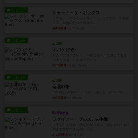
レビュー
シャット・ザ・ボックス
とてもシンプルなダイスゲーム。2つのダイスを振
って、出目の合計を自分の...
約4時間前
by OSAっち
レビュー
充実
オバケだぞ～
対人アナログプレイ。簡単なルールで誰とでも遊
べるゲーム。こんなの子ども...
約5時間前
by おーちゃん
レビュー
充実
南北戦争
1983年にVictory Gamesが出版した『The Civil ...
約9時間前
by Chaco
レビュー
画像付き
ファイアー・ブルズ / 火牛陣
火牛を引き連れて敵を殲滅させる。縦か斜めで前2
列まで攻撃できるが、自分...
約11時間前
by うらまこ