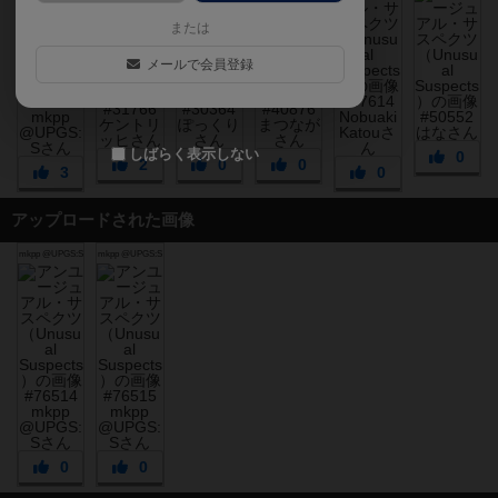
または
メールで会員登録
しばらく表示しない
0
2
0
0
3
0
アップロードされた画像
mkpp @UPGS:S
mkpp @UPGS:S
0
0