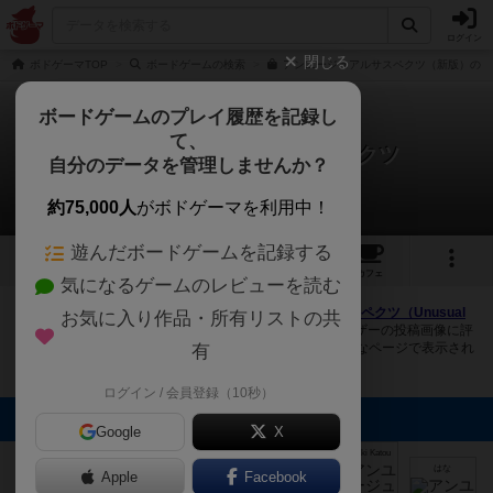
ログイン
閉じる
ボドゲーマTOP
ボードゲームの検索
アンユージュアルサスペクツ（新版）の通
ボードゲームのプレイ履歴を記録し
て、
アンユージュアル・サスペクツ
自分のデータを管理しませんか？
8件の画像
約75,000人
がボドゲーマを利用中！
遊んだボードゲームを記録する
8
1
10
77
トップ
画像
動画
レビュー
カフェ
気になるゲームのレビューを読む
ボドゲーマにログインすると、
「アンユージュアル・サスペクツ（Unusual
お気に入り作品・所有リストの共
Suspects）」
の画像をアップロード出来たり、他のユーザーの投稿画像に評
価を付けることができます。また、トップ6の画像は様々なページで表示され
有
ます。
ログイン / 会員登録（10秒）
トップに表示される画像
Google
X
mkpp @UPGS:S
Nobuaki Katou
ケントリッヒ
ぽっくり
まつなが
はな
Apple
Facebook