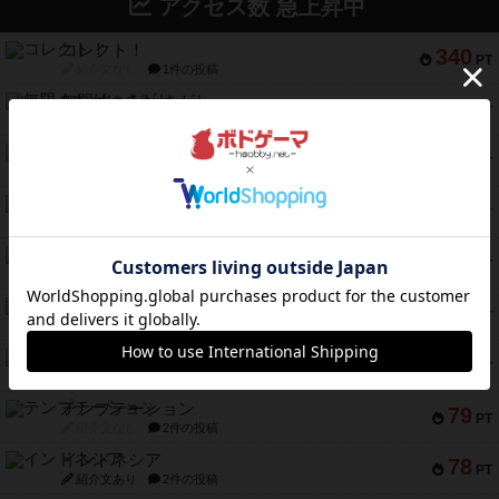
アクセス数 急上昇中
コレクト！
340
PT
紹介文なし
1件の投稿
無限まちがいさがし
322
PT
紹介文あり
2件の投稿
ガルフストライク
217
PT
紹介文あり
1件の投稿
クルティボ
203
PT
紹介文なし
1件の投稿
1809
112
PT
紹介文あり
1件の投稿
ファースト・イン・フライト
108
PT
紹介文あり
3件の投稿
モズビ－ズ・レイダ－ズ
94
PT
紹介文あり
1件の投稿
テンプテーション
79
PT
紹介文なし
2件の投稿
インドネシア
78
PT
紹介文あり
2件の投稿